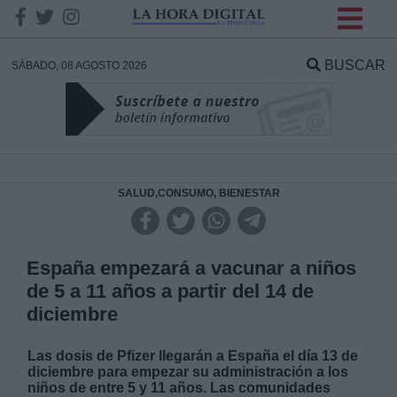
INFORMACION SOBRE LA
PROTECCIÓN DE TUS
BUSCAR
SÁBADO, 08 AGOSTO 2026
DATOS
Responsable:
Finalidad:
SALUD,CONSUMO, BIENESTAR
Datos tratados:
España empezará a vacunar a niños
de 5 a 11 años a partir del 14 de
diciembre
Legitimación:
Las dosis de Pfizer llegarán a España el día 13 de
Destinatarios:
diciembre para empezar su administración a los
niños de entre 5 y 11 años. Las comunidades