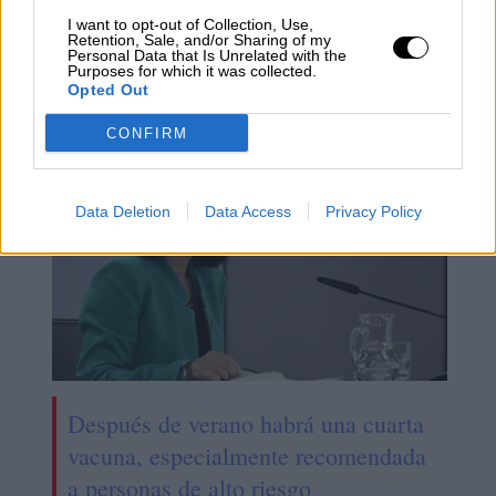
"La Meva Salut", la nueva vía para
I want to opt-out of Collection, Use,
Retention, Sale, and/or Sharing of my
tramitar la baja covid por internet en
Personal Data that Is Unrelated with the
Purposes for which it was collected.
Cataluña
Opted Out
CONFIRM
Data Deletion
Data Access
Privacy Policy
Después de verano habrá una cuarta
vacuna, especialmente recomendada
a personas de alto riesgo