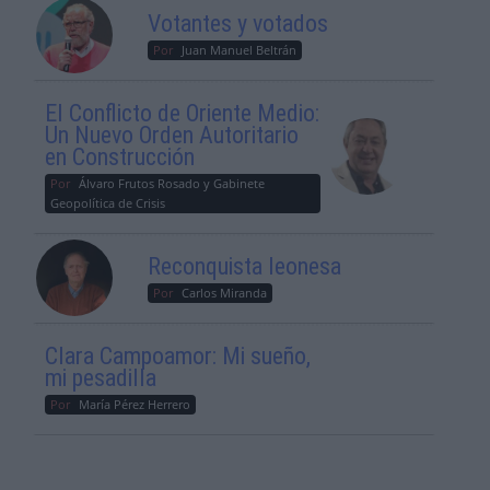
Votantes y votados
Por
Juan Manuel Beltrán
El Conflicto de Oriente Medio:
Un Nuevo Orden Autoritario
en Construcción
Por
Álvaro Frutos Rosado y Gabinete
Geopolítica de Crisis
Reconquista leonesa
Por
Carlos Miranda
Clara Campoamor: Mi sueño,
mi pesadilla
Por
María Pérez Herrero