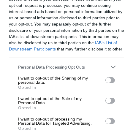
esta franja de edad cuando se dé el visto bueno
opt-out request is processed you may continue seeing
desde Sanidad.
interest-based ads based on personal information utilized by
us or personal information disclosed to third parties prior to
your opt-out. You may separately opt-out of the further
disclosure of your personal information by third parties on the
Vacuna
Vacunación
Niños
Menores
Pandemia
IAB’s list of downstream participants. This information may
also be disclosed by us to third parties on the
IAB’s List of
covid
Downstream Participants
that may further disclose it to other
third parties.
NOTICIAS RELACIONADAS
Personal Data Processing Opt Outs
I want to opt-out of the Sharing of my
personal data.
Opted In
I want to opt-out of the Sale of my
Personal Data.
Opted In
I want to opt-out of processing my
Personal Data for Targeted Advertising.
Opted In