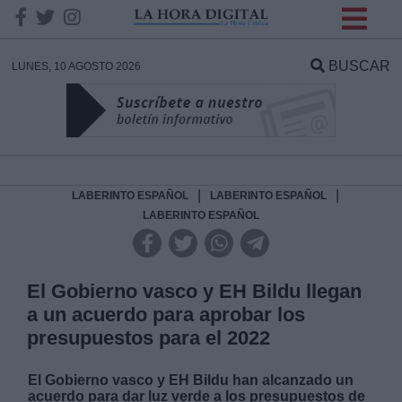
INFORMACION SOBRE LA
PROTECCIÓN DE TUS
BUSCAR
LUNES, 10 AGOSTO 2026
DATOS
Responsable:
Finalidad:
|
|
LABERINTO ESPAÑOL
LABERINTO ESPAÑOL
LABERINTO ESPAÑOL
Datos tratados:
El Gobierno vasco y EH Bildu llegan
a un acuerdo para aprobar los
Legitimación:
presupuestos para el 2022
Destinatarios:
El Gobierno vasco y EH Bildu han alcanzado un
acuerdo para dar luz verde a los presupuestos de