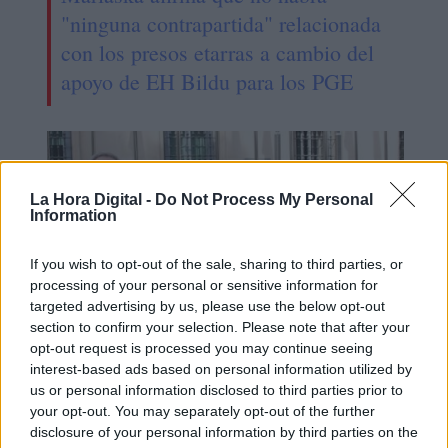
"ninguna contrapartida" relacionada
con los presos etarras a cambio del
apoyo de EH Bildu para los PGE
La Hora Digital -
Do Not Process My Personal
Information
If you wish to opt-out of the sale, sharing to third parties, or
processing of your personal or sensitive information for
targeted advertising by us, please use the below opt-out
section to confirm your selection. Please note that after your
opt-out request is processed you may continue seeing
interest-based ads based on personal information utilized by
El PSOE conmemora el cese del
us or personal information disclosed to third parties prior to
terrorismo etarra y reivindica la
your opt-out. You may separately opt-out of the further
convivencia dentro de la sociedad
disclosure of your personal information by third parties on the