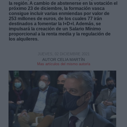
la región. A cambio de abstenerse en la votación el
próximo 23 de diciembre, la formación vasca
consigue incluir varias enmiendas por valor de
253 millones de euros, de los cuales 77 irán
destinados a fomentar la I+D+I. Además, se
impulsará la creación de un Salario Mínimo
proporcional a la renta media y la regulación de
Derechos:
los alquileres.
link
JUEVES, 02 DICIEMBRE 2021
AUTOR CELIA MARTÍN
Información adicional
Mas artículos del mismo autor/a
link