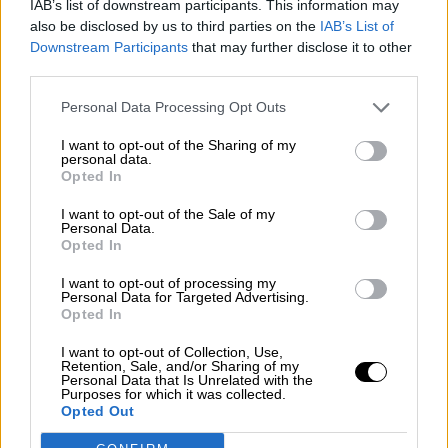
IAB’s list of downstream participants. This information may
vasca
also be disclosed by us to third parties on the
IAB’s List of
Downstream Participants
that may further disclose it to other
third parties.
OPINIONES DIVERSAS
Personal Data Processing Opt Outs
I want to opt-out of the Sharing of my
personal data.
¿La ciudadanía de Occidente
Opted In
es consciente del riesgo de
una tercera guerra mundial?
I want to opt-out of the Sale of my
Personal Data.
Por
Álvaro Frutos Rosado y Gabinete
Opted In
Geopolítica de Crisis
I want to opt-out of processing my
Personal Data for Targeted Advertising.
Suelta y confía
Opted In
Por
María Comesaña
I want to opt-out of Collection, Use,
Retention, Sale, and/or Sharing of my
Personal Data that Is Unrelated with the
Votantes y votados
Purposes for which it was collected.
Opted Out
Por
Juan Manuel Beltrán