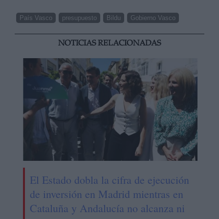
País Vasco
presupuesto
Bildu
Gobierno Vasco
NOTICIAS RELACIONADAS
El Estado dobla la cifra de ejecución
de inversión en Madrid mientras en
Cataluña y Andalucía no alcanza ni