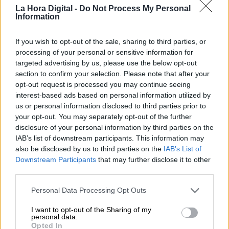
Llámame Sánchez
La Hora Digital -
Do Not Process My Personal
Information
Definir al presidente del gobierno no parece una
tarea fácil. El líder de la oposición, por ejemplo,
If you wish to opt-out of the sale, sharing to third parties, or
utilizó un día en el parlamento 27 adjetivos, en
processing of your personal or sensitive information for
realidad insultos, en diez minutos y no lo
consiguió. En inglés, que es un idioma
sintético,
targeted advertising by us, please use the below opt-out
hay una palabra que lo logra. Se puede usar como
section to confirm your selection. Please note that after your
sustantivo, verbo o adjetivo; es positiva o negativa
opt-out request is processed you may continue seeing
según el contexto; el que la dice le da el sentido
interest-based ads based on personal information utilized by
que quiere y el que la escucha la interpreta como
us or personal information disclosed to third parties prior to
le da la gana. Es “swagger” . Unos dirán que
your opt-out. You may separately opt-out of the further
significa arrogancia, pavoneo, fanfarroneo,
soberbia o incluso contoneo, otros que aplomo,
disclosure of your personal information by third parties on the
seguridad, o incluso carisma. Quizás atrevimiento
IAB’s list of downstream participants. This information may
sea lo que más se aproxima.
also be disclosed by us to third parties on the
IAB’s List of
Downstream Participants
that may further disclose it to other
third parties.
MARTES, 30 NOVIEMBRE 2021
AUTOR IGNACIO VASALLO
Personal Data Processing Opt Outs
Mas artículos del mismo autor/a
I want to opt-out of the Sharing of my
personal data.
Opted In