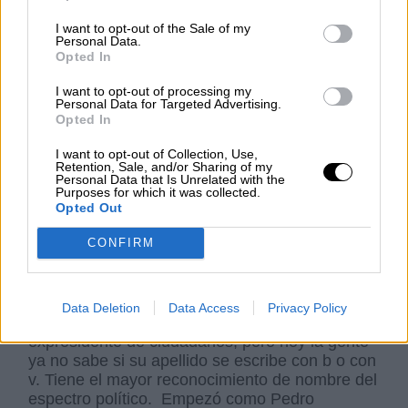
I want to opt-out of the Sale of my
Personal Data.
Opted In
I want to opt-out of processing my
Personal Data for Targeted Advertising.
Opted In
I want to opt-out of Collection, Use,
Retention, Sale, and/or Sharing of my
Personal Data that Is Unrelated with the
Purposes for which it was collected.
Opted Out
CONFIRM
A mí me parece que
es el político más
interesante de su generación
. Durante algún
Data Deletion
Data Access
Privacy Policy
tiempo ese título parecía destinado al
expresidente de ciudadanos, pero hoy la gente
ya no sabe si su apellido se escribe con b o con
v. Tiene el mayor reconocimiento de nombre del
espectro político.
Empezó como Pedro