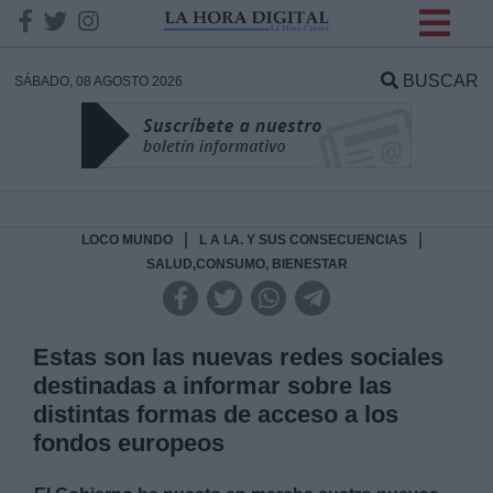
INFORMACION SOBRE LA
PROTECCIÓN DE TUS
BUSCAR
SÁBADO, 08 AGOSTO 2026
DATOS
Responsable:
Finalidad:
|
|
LOCO MUNDO
L A I.A. Y SUS CONSECUENCIAS
SALUD,CONSUMO, BIENESTAR
Datos tratados:
Estas son las nuevas redes sociales
destinadas a informar sobre las
Legitimación:
distintas formas de acceso a los
fondos europeos
Destinatarios: