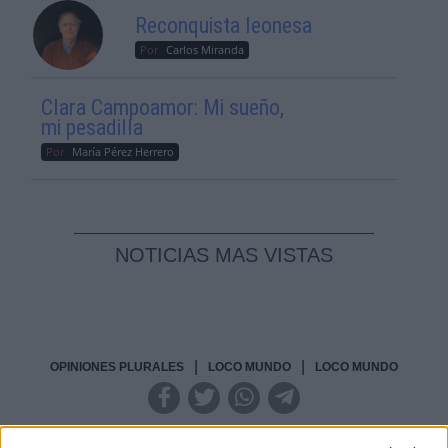
Reconquista leonesa
Por
Carlos Miranda
Clara Campoamor: Mi sueño,
mi pesadilla
Por
María Pérez Herrero
NOTICIAS MAS VISTAS
|
|
OPINIONES PLURALES
LOCO MUNDO
LOCO MUNDO