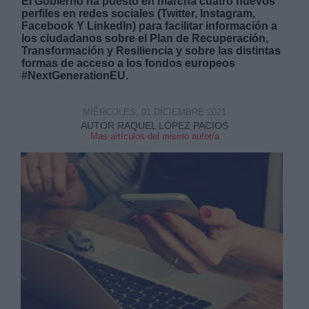
El Gobierno ha puesto en marcha cuatro nuevos
perfiles en redes sociales (Twitter, Instagram,
Facebook Y LinkedIn) para facilitar información a
los ciudadanos sobre el Plan de Recuperación,
Transformación y Resiliencia y sobre las distintas
formas de acceso a los fondos europeos
#NextGenerationEU.
Derechos:
MIÉRCOLES, 01 DICIEMBRE 2021
AUTOR RAQUEL LÓPEZ PACIOS
link
Mas artículos del mismo autor/a
Información adicional
link