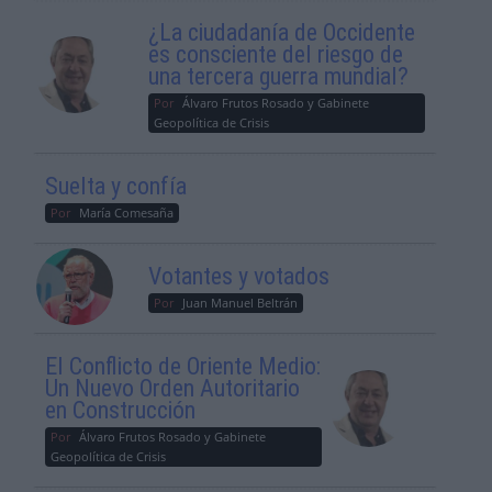
¿La ciudadanía de Occidente
es consciente del riesgo de
una tercera guerra mundial?
Por
Álvaro Frutos Rosado y Gabinete
Geopolítica de Crisis
Suelta y confía
Por
María Comesaña
Votantes y votados
Por
Juan Manuel Beltrán
El Conflicto de Oriente Medio:
Un Nuevo Orden Autoritario
en Construcción
Por
Álvaro Frutos Rosado y Gabinete
Geopolítica de Crisis