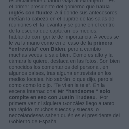
especialmente cuando viaja al extranjero
. Es
el primer presidente del gobierno que
habla
inglés con fluidez
. Allí donde sus antecesores
metían la cabeza en el pupitre de las salas de
reuniones el
la levanta y se pone en el centro
de la escena que captaran los medios,
hablando con
gente de importancia. A veces se
le va la mano como en el caso de
la primera
“entrevista” con Biden
, pero a cambio
muchas veces le sale bien. Como es alto y la
cámara le quiere, destaca en las fotos. Son bien
conocidos los comentarios del personal, en
algunos países, tras alguna entrevista en los
medios locales. No sabrán lo que dijo, pero si
como como lo dijo. ”Te vi en la tele”. En la
escena internacional
Mr “
handsome “ solo
compite en eso con Justin Trudeau
.
Por
primera vez-ni siquiera González llego a tanto
tan rápido- muchos suecos y suecas
o
neozelandeses saben quién es el presidente del
Gobierno de España.