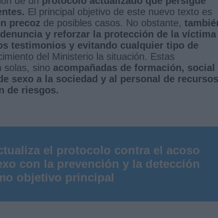
ción de un
protocolo actualizado que persigue
entes.
El principal objetivo de este nuevo texto es
ón precoz
de posibles casos. No obstante,
tambié
denuncia y reforzar la protección de la víctima
os testimonios y evitando cualquier tipo de
miento del Ministerio la situación. Estas
n solas, sino
acompañadas de formación, social
de sexo a la sociedad y al personal de recurso
n de riesgos.
ctualiza el protocolo contra el acoso
exo con la prevención y la detección
o objetivo principal