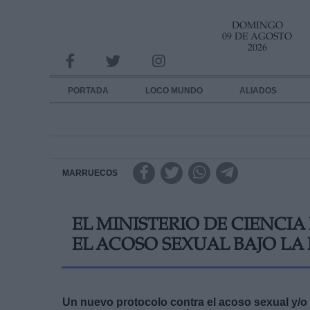
DOMINGO
INFORMACION SOBRE LA PROTECCIÓN DE TUS DATOS
09 DE AGOSTO
2026
Responsable:
Finalidad:
PORTADA
LOCO MUNDO
ALIADOS
Datos tratados:
Legitimación:
Destinatarios:
MARRUECOS
Derechos:
EL MINISTERIO DE CIENCI
link
EL ACOSO SEXUAL BAJO LA
Información adicional
link
Un nuevo protocolo contra el acoso sexual y/o