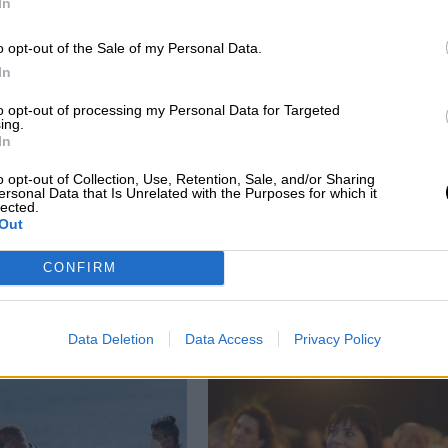
In
o opt-out of the Sale of my Personal Data.
In
to opt-out of processing my Personal Data for Targeted
ing.
In
o opt-out of Collection, Use, Retention, Sale, and/or Sharing
ersonal Data that Is Unrelated with the Purposes for which it
lected.
Out
n
SpaceX pagó presuntamente 250.000
dólares a una azafata para evitar una
CONFIRM
denuncia de acoso sexual contra Elon
Musk
Data Deletion
Data Access
Privacy Policy