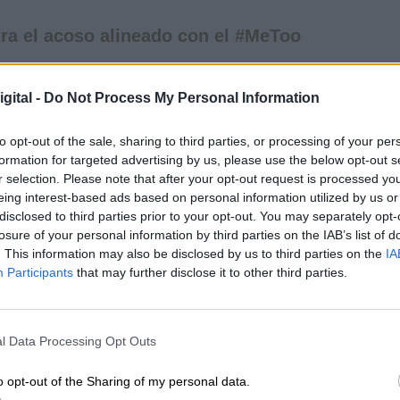
tra el acoso alineado con el #MeToo
encia e Innovación alinea las acciones del
gital -
Do Not Process My Personal Information
imiento #MeToo
. Precisamente, Diana Morant
 este nuevo protocolo bajo el lema "tolerancia cero
to opt-out of the sale, sharing to third parties, or processing of your per
Bernardo-Álvarez, autora del libro 'Acoso #MeToo e
formation for targeted advertising by us, please use the below opt-out s
firme como demuestran las iniciativas que est
r selection. Please note that after your opt-out request is processed y
 y Ciencia y Unidad de Igualdad
del Ministerio d
eing interest-based ads based on personal information utilized by us or
ampaña de concienciación frente al acoso y los
disclosed to third parties prior to your opt-out. You may separately opt-
losure of your personal information by third parties on the IAB’s list of
de vídeos, disponibles en la web del Ministerio.
. This information may also be disclosed by us to third parties on the
IA
Participants
that may further disclose it to other third parties.
a Morant
MeToo
víctimas de género
l Data Processing Opt Outs
CIAS RELACIONADAS
o opt-out of the Sharing of my personal data.