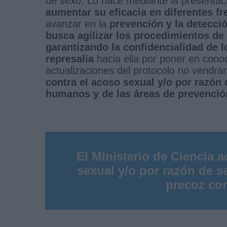
de sexo. Lo hace mediante la presenta
aumentar su eficacia en diferentes fr
avanzar en la
prevención y la detecci
busca agilizar los procedimientos de 
garantizando la confidencialidad de l
represalia
hacia ella por poner en conoci
actualizaciones del protocolo no vendrá
contra el acoso sexual y/o por razón 
humanos y de las áreas de prevenció
El Ministerio de Ciencia a
sexual y/o por razón de s
precoz com