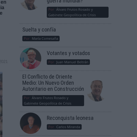
guerra mundial?
 en
ia
Por
Álvaro Frutos Rosado y
de
Gabinete Geopolítica de Crisis
Suelta y confía
Por
María Comesaña
Votantes y votados
2021
Por
Juan Manuel Beltrán
El Conflicto de Oriente
Medio: Un Nuevo Orden
Autoritario en Construcción
Por
Álvaro Frutos Rosado y
Gabinete Geopolítica de Crisis
Reconquista leonesa
Por
Carlos Miranda