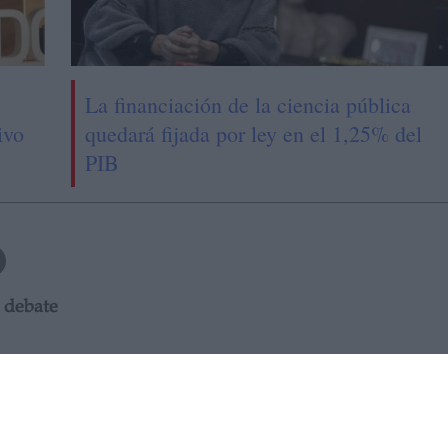
La financiación de la ciencia pública
ivo
quedará fijada por ley en el 1,25% del
PIB
a debate
OS TRIBUNALES RECONOCEN CADA
MEDIO AMBIENTE