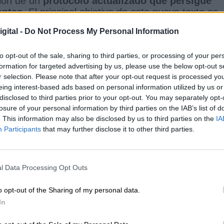
ción de un
protocolo actualizado que persigue
entes.
El principal objetivo de este nuevo texto es
ón precoz
de posibles casos. No obstante,
tambié
gital -
Do Not Process My Personal Information
denuncia y reforzar la protección de la víctima
os testimonios y evitando cualquier tipo de
to opt-out of the sale, sharing to third parties, or processing of your per
miento del Ministerio la situación. Estas
formation for targeted advertising by us, please use the below opt-out s
n solas, sino
acompañadas de formación, social
r selection. Please note that after your opt-out request is processed y
de sexo a la sociedad y al personal de recurso
eing interest-based ads based on personal information utilized by us or
n de riesgos.
disclosed to third parties prior to your opt-out. You may separately opt-
losure of your personal information by third parties on the IAB’s list of
. This information may also be disclosed by us to third parties on the
IA
Participants
that may further disclose it to other third parties.
ctualiza el protocolo contra el acoso
exo con la prevención y la detección
l Data Processing Opt Outs
o objetivo principal
o opt-out of the Sharing of my personal data.
In