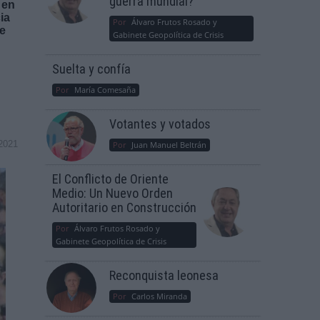
guerra mundial?
 en
ia
Por
Álvaro Frutos Rosado y
de
Gabinete Geopolítica de Crisis
Suelta y confía
Por
María Comesaña
Votantes y votados
2021
Por
Juan Manuel Beltrán
El Conflicto de Oriente
Medio: Un Nuevo Orden
Autoritario en Construcción
Por
Álvaro Frutos Rosado y
Gabinete Geopolítica de Crisis
Reconquista leonesa
Por
Carlos Miranda