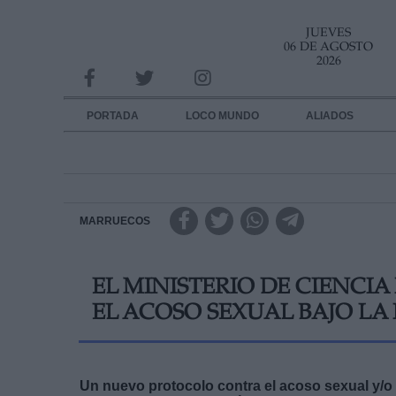
JUEVES
INFORMACION SOBRE LA PROTECCIÓN DE TUS DATOS
06 DE AGOSTO
2026
Responsable:
Finalidad:
PORTADA
LOCO MUNDO
ALIADOS
Datos tratados:
Legitimación:
Destinatarios:
MARRUECOS
Derechos:
EL MINISTERIO DE CIENCI
link
EL ACOSO SEXUAL BAJO LA
Información adicional
link
Un nuevo protocolo contra el acoso sexual y/o