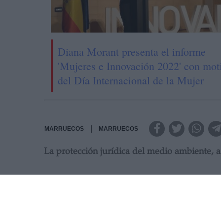
Diana Morant presenta el informe
'Mujeres e Innovación 2022' con mot
del Día Internacional de la Mujer
|
MARRUECOS
MARRUECOS
La protección jurídica del medio ambiente, 
EL BCE CONSIDERA QUE L
VEZ MÁS EL DERECHO AL 