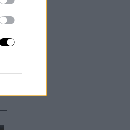
"
n
á
e