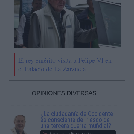
El rey emérito visita a Felipe VI en
el Palacio de La Zarzuela
OPINIONES DIVERSAS
¿La ciudadanía de Occidente
es consciente del riesgo de
una tercera guerra mundial?
Por
Álvaro Frutos Rosado y Gabinete