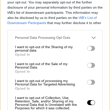
Clara Campoamor: Mi sueño,
your opt-out. You may separately opt-out of the further
mi pesadilla
disclosure of your personal information by third parties on the
IAB’s list of downstream participants. This information may
Por
María Pérez Herrero
also be disclosed by us to third parties on the
IAB’s List of
Downstream Participants
that may further disclose it to other
third parties.
Personal Data Processing Opt Outs
NOTICIAS MAS VISTAS
I want to opt-out of the Sharing of my
personal data.
Opted In
I want to opt-out of the Sale of my
LABERINTO ESPAÑOL
Personal Data.
Opted In
I want to opt-out of processing my
Personal Data for Targeted Advertising.
Madrid prohibirá la apertura de casas
Opted In
de apuestas en varias ciudades y
I want to opt-out of Collection, Use,
municipios de la capital
Retention, Sale, and/or Sharing of my
Personal Data that Is Unrelated with the
Purposes for which it was collected.