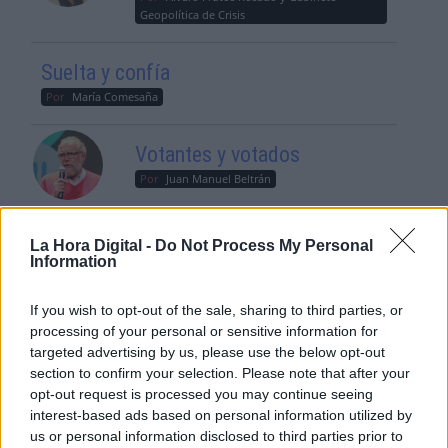
Geopolítica de Crisis
Suelta y confía
Por
María Comesaña
Votantes y votados
Por
Juan Manuel Beltrán
El Conflicto de Oriente Medio:
La Hora Digital -
Do Not Process My Personal
Un Nuevo Orden Autoritario
Information
en Construcción
Por
Álvaro Frutos Rosado y Gabinete
If you wish to opt-out of the sale, sharing to third parties, or
Geopolítica de Crisis
processing of your personal or sensitive information for
targeted advertising by us, please use the below opt-out
Reconquista leonesa
section to confirm your selection. Please note that after your
opt-out request is processed you may continue seeing
Por
Carlos Miranda
interest-based ads based on personal information utilized by
us or personal information disclosed to third parties prior to