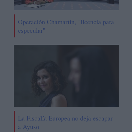
Operación Chamartín, "licencia para
especular"
La Fiscalía Europea no deja escapar
a Ayuso