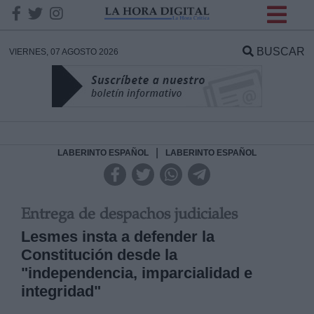
INFORMACION SOBRE LA
PROTECCIÓN DE TUS
BUSCAR
VIERNES, 07 AGOSTO 2026
DATOS
Responsable:
Finalidad:
|
LABERINTO ESPAÑOL
LABERINTO ESPAÑOL
Datos tratados:
Entrega de despachos judiciales
Lesmes insta a defender la
Constitución desde la
Legitimación:
"independencia, imparcialidad e
Destinatarios:
integridad"