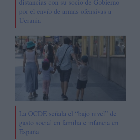
distancias con su socio de Gobierno
por el envío de armas ofensivas a
Ucrania
La OCDE señala el “bajo nivel” de
gasto social en familia e infancia en
España