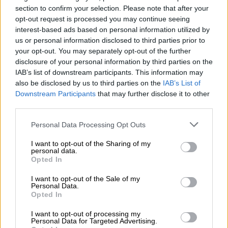
section to confirm your selection. Please note that after your
opt-out request is processed you may continue seeing
interest-based ads based on personal information utilized by
us or personal information disclosed to third parties prior to
NOTICIAS MAS VISTAS
your opt-out. You may separately opt-out of the further
disclosure of your personal information by third parties on the
IAB’s list of downstream participants. This information may
also be disclosed by us to third parties on the
IAB’s List of
Downstream Participants
that may further disclose it to other
|
|
LABERINTO ESPAÑOL
LABERINTO ESPAÑOL
third parties.
SALUD,CONSUMO, BIENESTAR
Personal Data Processing Opt Outs
I want to opt-out of the Sharing of my
personal data.
la futura Ley de Bienestar Animal
Opted In
contempla multas por la cría
I want to opt-out of the Sale of my
desmedida de perros, peleas de
Personal Data.
gallos y circos con especies salvajes
Opted In
I want to opt-out of processing my
El ministerio de Derechos Sociales, encabezado
Personal Data for Targeted Advertising.
por Ione Belarra, ha presentado un anteproyecto