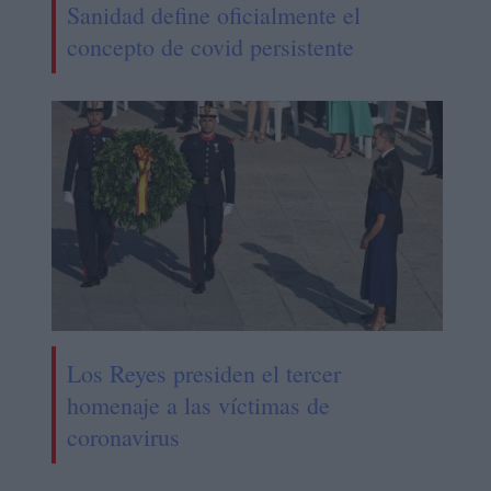
Sanidad define oficialmente el
concepto de covid persistente
Los Reyes presiden el tercer
homenaje a las víctimas de
coronavirus