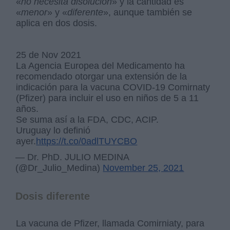
«
no necesita disolución
» y la cantidad es
«
menor
» y «
diferente
», aunque también se
aplica en dos dosis.
25 de Nov 2021
La Agencia Europea del Medicamento ha
recomendado otorgar una extensión de la
indicación para la vacuna COVID-19 Comirnaty
(Pfizer) para incluir el uso en niños de 5 a 11
años.
Se suma así a la FDA, CDC, ACIP.
Uruguay lo definió
ayer.
https://t.co/0adlTUYCBO
— Dr. PhD. JULIO MEDINA
(@Dr_Julio_Medina)
November 25, 2021
Dosis diferente
La vacuna de Pfizer, llamada Comirniaty, para