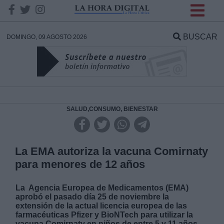
INFORMACION SOBRE LA
PROTECCIÓN DE TUS
BUSCAR
DOMINGO, 09 AGOSTO 2026
DATOS
Responsable:
Finalidad:
SALUD,CONSUMO, BIENESTAR
Datos tratados:
La EMA autoriza la vacuna Comirnaty
para menores de 12 años
Legitimación:
La Agencia Europea de Medicamentos (EMA)
aprobó el pasado día 25 de noviembre la
Destinatarios:
extensión de la actual licencia europea de las
farmacéuticas Pfizer y BioNTech para utilizar la
vacuna Comirnaty en niños de entre 5 y 11 años.