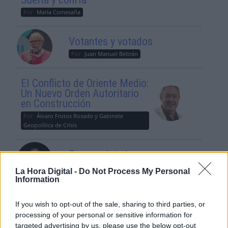
Por
María Comesaña
Votantes y votados
Por
Juan Manuel Beltrán
El Conflicto de Oriente Medio:
Un Nuevo Orden Autoritario
en Construcción
Por
Álvaro Frutos Rosado y Gabinete
Geopolítica de Crisis
Reconquista leonesa
Por
Carlos Miranda
La Hora Digital -
Do Not Process My Personal
Information
Clara Campoamor: Mi sueño,
If you wish to opt-out of the sale, sharing to third parties, or
mi pesadilla
processing of your personal or sensitive information for
Por
María Pérez Herrero
targeted advertising by us, please use the below opt-out