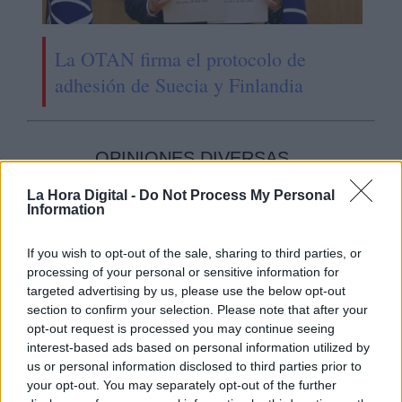
La OTAN firma el protocolo de
adhesión de Suecia y Finlandia
OPINIONES DIVERSAS
La Hora Digital -
Do Not Process My Personal
Information
¿La ciudadanía de Occidente
es consciente del riesgo de
una tercera guerra mundial?
If you wish to opt-out of the sale, sharing to third parties, or
processing of your personal or sensitive information for
Por
Álvaro Frutos Rosado y Gabinete
targeted advertising by us, please use the below opt-out
Geopolítica de Crisis
section to confirm your selection. Please note that after your
opt-out request is processed you may continue seeing
Suelta y confía
interest-based ads based on personal information utilized by
us or personal information disclosed to third parties prior to
Por
María Comesaña
your opt-out. You may separately opt-out of the further