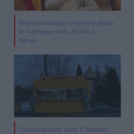
Mallorca inaugura la primera planta
de hidrógeno verde del Sur de
Europa
Ucrania advierte sobre Chernóbil: