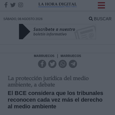
INFORMACION SOBRE LA
PROTECCIÓN DE TUS
BUSCAR
SÁBADO, 08 AGOSTO 2026
DATOS
Responsable:
Finalidad:
|
MARRUECOS
MARRUECOS
Datos tratados:
La protección jurídica del medio
ambiente, a debate
El BCE considera que los tribunales
Legitimación:
reconocen cada vez más el derecho
Destinatarios:
al medio ambiente