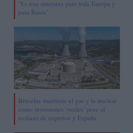
"Es una amenaza para toda Europa y
para Rusia"
Bruselas mantiene el gas y la nuclear
como inversiones 'verdes' pese al
rechazo de expertos y España