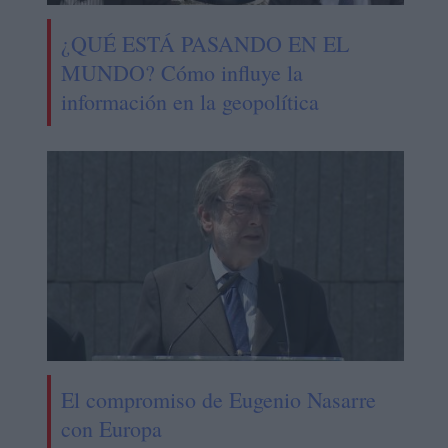
¿QUÉ ESTÁ PASANDO EN EL
MUNDO? Cómo influye la
información en la geopolítica
El compromiso de Eugenio Nasarre
con Europa