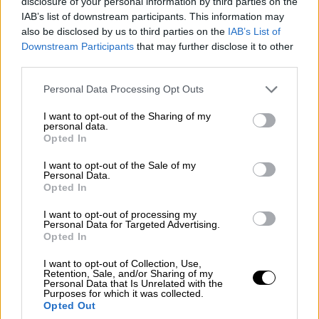
disclosure of your personal information by third parties on the
Votantes y votados
IAB’s list of downstream participants. This information may
also be disclosed by us to third parties on the
IAB’s List of
Por
Juan Manuel Beltrán
Downstream Participants
that may further disclose it to other
third parties.
El Conflicto de Oriente Medio:
Un Nuevo Orden Autoritario
Personal Data Processing Opt Outs
en Construcción
I want to opt-out of the Sharing of my
Por
Álvaro Frutos Rosado y Gabinete
personal data.
Geopolítica de Crisis
Opted In
I want to opt-out of the Sale of my
Reconquista leonesa
Personal Data.
Opted In
Por
Carlos Miranda
I want to opt-out of processing my
Personal Data for Targeted Advertising.
Clara Campoamor: Mi sueño,
Opted In
mi pesadilla
Por
María Pérez Herrero
I want to opt-out of Collection, Use,
Retention, Sale, and/or Sharing of my
Personal Data that Is Unrelated with the
Purposes for which it was collected.
Opted Out