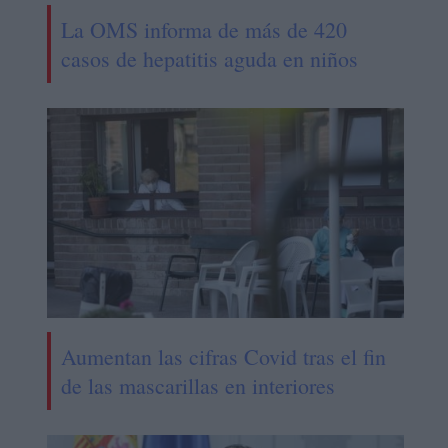
La OMS informa de más de 420
casos de hepatitis aguda en niños
Aumentan las cifras Covid tras el fin
de las mascarillas en interiores