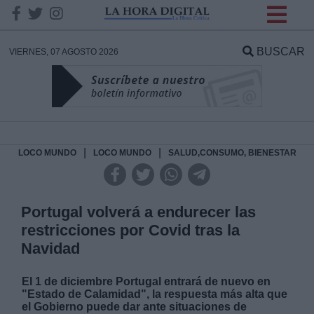
INFORMACION SOBRE LA
PROTECCIÓN DE TUS
BUSCAR
VIERNES, 07 AGOSTO 2026
DATOS
Responsable:
Finalidad:
|
|
LOCO MUNDO
LOCO MUNDO
SALUD,CONSUMO, BIENESTAR
Datos tratados:
Portugal volverá a endurecer las
restricciones por Covid tras la
Navidad
Legitimación:
El 1 de diciembre Portugal entrará de nuevo en
Destinatarios:
"Estado de Calamidad", la respuesta más alta que
el Gobierno puede dar ante situaciones de