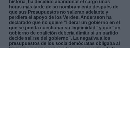
historia, ha decidido abandonar el cargo unas
horas más tarde de su nombramiento después de
que sus Presupuestos no salieran adelante y
perdiera el apoyo de los Verdes. Andersson ha
declarado que no quiere "liderar un gobierno en el
que se pueda cuestionar su legitimidad" y que "un
gobierno de coalición debería dimitir si un partido
decide salirse del gobierno". La negativa a los
presupuestos de los socialdemócratas obligaba al
Gobierno a gobernar con los presupuestos de la
oposición, que sí habían conseguido el apoyo
necesario, algo con lo que no está de acuerdo el
Partido Verde de Suecia y la razón que los ha
llevado a abandonar la coalición.
JUEVES, 25 NOVIEMBRE 2021
AUTOR SANDRA GONZÁLEZ
Mas artículos del mismo autor/a