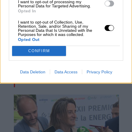
I want to opt-out of processing my
Personal Data for Targeted Advertising.
Opted In
I want to opt-out of Collection, Use,
Retention, Sale, and/or Sharing of my
Personal Data that Is Unrelated with the
Purposes for which it was collected.
Opted Out
CONFIRM
Las figuras del Belén ya son
Data Deletion
Data Access
Privacy Policy
Patrimonio Cultural