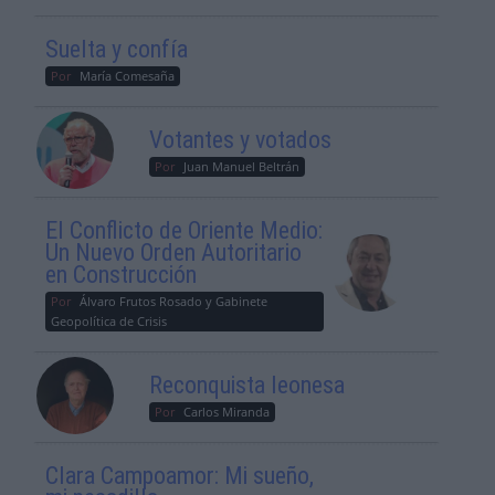
Suelta y confía
Por
María Comesaña
Votantes y votados
Por
Juan Manuel Beltrán
El Conflicto de Oriente Medio:
Un Nuevo Orden Autoritario
en Construcción
Por
Álvaro Frutos Rosado y Gabinete
Geopolítica de Crisis
Reconquista leonesa
Por
Carlos Miranda
Clara Campoamor: Mi sueño,