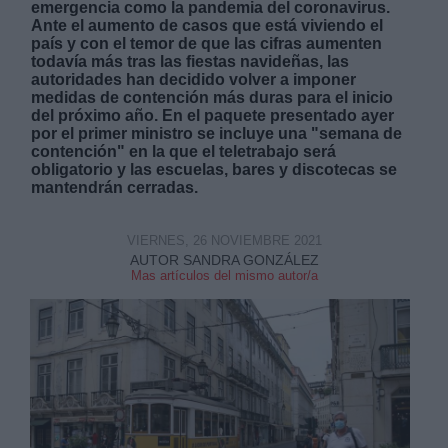
emergencia como la pandemia del coronavirus.
Ante el aumento de casos que está viviendo el
país y con el temor de que las cifras aumenten
todavía más tras las fiestas navideñas, las
autoridades han decidido volver a imponer
medidas de contención más duras para el inicio
del próximo año. En el paquete presentado ayer
por el primer ministro se incluye una "semana de
Derechos:
contención" en la que el teletrabajo será
obligatorio y las escuelas, bares y discotecas se
mantendrán cerradas.
link
Información adicional
link
VIERNES, 26 NOVIEMBRE 2021
AUTOR SANDRA GONZÁLEZ
Mas artículos del mismo autor/a