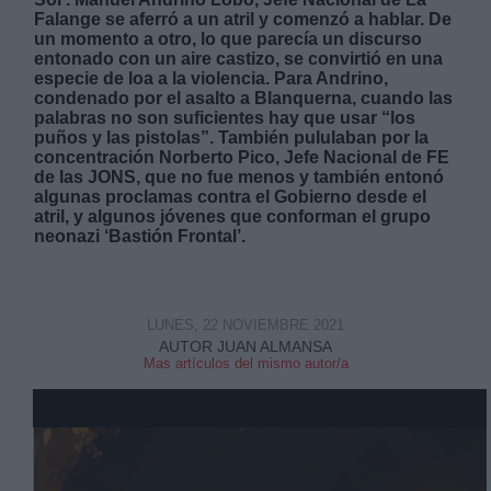
Falange se aferró a un atril y comenzó a hablar. De
un momento a otro, lo que parecía un discurso
entonado con un aire castizo, se convirtió en una
especie de loa a la violencia. Para Andrino,
condenado por el asalto a Blanquerna, cuando las
palabras no son suficientes hay que usar “los
puños y las pistolas”. También pululaban por la
Derechos:
concentración Norberto Pico, Jefe Nacional de FE
de las JONS, que no fue menos y también entonó
algunas proclamas contra el Gobierno desde el
link
atril, y algunos jóvenes que conforman el grupo
neonazi ‘Bastión Frontal’.
Información adicional
link
LUNES, 22 NOVIEMBRE 2021
AUTOR JUAN ALMANSA
Mas artículos del mismo autor/a