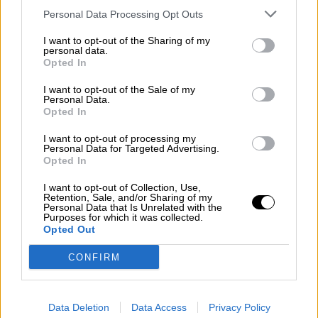
menosprecio o humillación de las víctimas o
Personal Data Processing Opt Outs
de sus familiares
”.
Tal vez
, observando con
optimismo el futuro y la aplicación de esta
I want to opt-out of the Sharing of my
norma,
este año sea el último en el que se
personal data.
Opted In
celebran, de forma legal
, concentraciones que
exalten la Dictadura o a personajes como Primo
I want to opt-out of the Sale of my
de Rivera.
Personal Data.
Opted In
I want to opt-out of processing my
Personal Data for Targeted Advertising.
fascismo del siglo XXI
fascismo
Falange
nazismo
Opted In
extrema derecha
I want to opt-out of Collection, Use,
Retention, Sale, and/or Sharing of my
NOTICIAS RELACIONADAS
Personal Data that Is Unrelated with the
Purposes for which it was collected.
Opted Out
CONFIRM
Data Deletion
Data Access
Privacy Policy