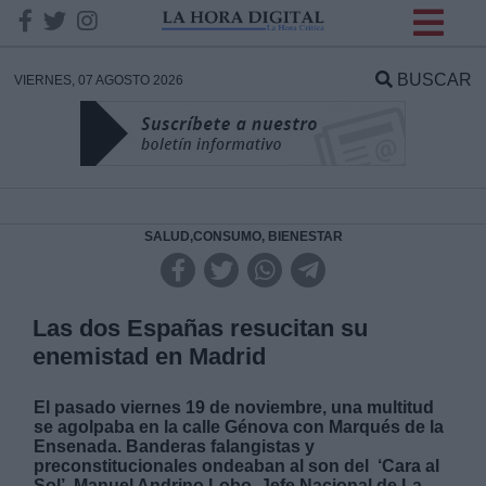
INFORMACION SOBRE LA
PROTECCIÓN DE TUS
BUSCAR
VIERNES, 07 AGOSTO 2026
DATOS
Responsable:
Finalidad:
SALUD,CONSUMO, BIENESTAR
Datos tratados:
Las dos Españas resucitan su
enemistad en Madrid
Legitimación:
El pasado viernes 19 de noviembre, una multitud
se agolpaba en la calle Génova con Marqués de la
Destinatarios:
Ensenada. Banderas falangistas y
preconstitucionales ondeaban al son del ‘Cara al
Sol’. Manuel Andrino Lobo, Jefe Nacional de La