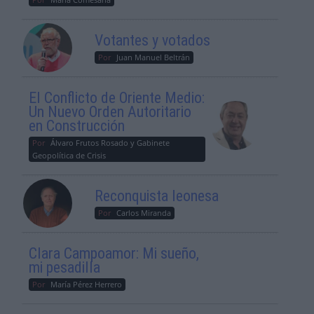
Votantes y votados
Por
Juan Manuel Beltrán
El Conflicto de Oriente Medio:
Un Nuevo Orden Autoritario
en Construcción
Por
Álvaro Frutos Rosado y Gabinete
Geopolítica de Crisis
Reconquista leonesa
Por
Carlos Miranda
Clara Campoamor: Mi sueño,
mi pesadilla
Por
María Pérez Herrero