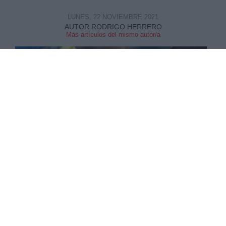
LUNES, 22 NOVIEMBRE 2021
AUTOR RODRIGO HERRERO
Mas artículos del mismo autor/a
Una macro investigación realizada en Estados
Unidos
vuelve a demostrar la eficacia de las