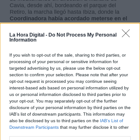
Cavia, desde ahí, bordeando el parque del
Retiro, la marcha llegó hasta Ibiza, donde la
Coordinadora había acordado meterse en el
metro y volver al lugar de origen
para
evitar
problemas con grupos neonazis
que
La Hora Digital -
Do Not Process My Personal
merodeaban por la zona, como
‘Skin Retiro’
o
Information
‘Bastión Frontal’.
If you wish to opt-out of the sale, sharing to third parties, or
processing of your personal or sensitive information for
Estas manifestaciones transcurren en un
targeted advertising by us, please use the below opt-out
a
mbiente de una crispación social muy
section to confirm your selection. Please note that after your
fuerte
, en unas semanas donde la
ley de
opt-out request is processed you may continue seeing
Memoria Democrática avanza a paso lento
interest-based ads based on personal information utilized by
hacia su aprobación
y que, entre otras
us or personal information disclosed to third parties prior to
muchas medidas, sancionará como
your opt-out. You may separately opt-out of the further
i
nfracciones muy graves
“las
convocatorias
disclosure of your personal information by third parties on the
de actos, campañas de divulgación o
IAB’s list of downstream participants. This information may
publicidad
que […] sean
contrarias a la
also be disclosed by us to third parties on the
IAB’s List of
normativa sobre memoria democrática
,
Downstream Participants
that may further disclose it to other
inciten a la
exaltación de la Guerra o de la
third parties.
Dictadura
, cuando entrañe
descrédito,