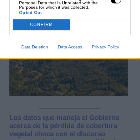
Personal Data that Is Unrelated with the
Purposes for which it was collected.
VIERNES, 19 NOVIEMBRE 2021
Opted Out
AUTOR CELIA MARTÍN
Mas artículos del mismo autor/a
CONFIRM
Data Deletion
Data Access
Privacy Policy
Los datos que maneja el Gobierno
acerca de la pérdida de cobertura
vegetal choca con el discurso