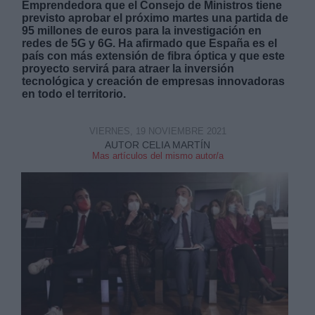
Emprendedora que el Consejo de Ministros tiene
previsto aprobar el próximo martes una partida de
95 millones de euros para la investigación en
redes de 5G y 6G. Ha afirmado que España es el
país con más extensión de fibra óptica y que este
proyecto servirá para atraer la inversión
tecnológica y creación de empresas innovadoras
en todo el territorio.
Derechos:
VIERNES, 19 NOVIEMBRE 2021
link
AUTOR CELIA MARTÍN
Información adicional
Mas artículos del mismo autor/a
link