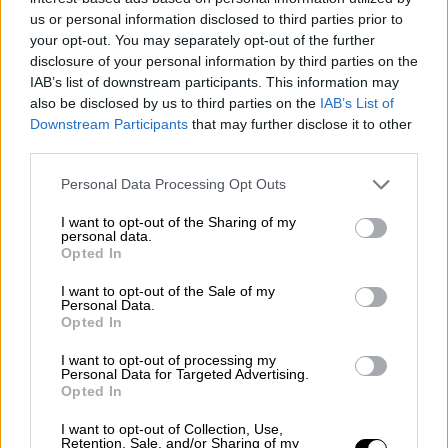
us or personal information disclosed to third parties prior to
your opt-out. You may separately opt-out of the further
disclosure of your personal information by third parties on the
IAB’s list of downstream participants. This information may
also be disclosed by us to third parties on the
IAB’s List of
|
MARRUECOS
MARRUECOS
Downstream Participants
that may further disclose it to other
third parties.
Personal Data Processing Opt Outs
El Amazonas sufre la mayor
deforestación de los últimos 15 años
I want to opt-out of the Sharing of my
personal data.
Opted In
El Gobierno brasileño ha informado este jueves de
la pérdida de 13.235 kilómetros cuadrados de
I want to opt-out of the Sale of my
cobertura vegetal en la selva tropical brasileña del
Personal Data.
Opted In
Amazonas entre agosto de 2020 y julio de 2021 a
consecuencia de la tala, lo que supondría la mayor
área degradada para un período de doce meses
I want to opt-out of processing my
Personal Data for Targeted Advertising.
en los últimos 15 años. El movimiento ecologista
Opted In
atribuye el agravamiento de la situación del
Amazonas al discurso antiambientalista de Jair
I want to opt-out of Collection, Use,
Bolsonaro, dirigente de Brasil.
Retention, Sale, and/or Sharing of my