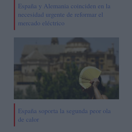
España y Alemania coinciden en la
necesidad urgente de reformar el
mercado eléctrico
España soporta la segunda peor ola
de calor