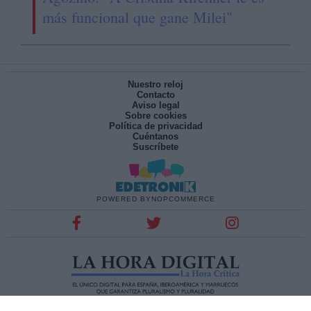
más funcional que gane Milei"
Nuestro reloj
Contacto
Aviso legal
Sobre cookies
Política de privacidad
Cuéntanos
Suscríbete
POWERED BY
NOPCOMMERCE