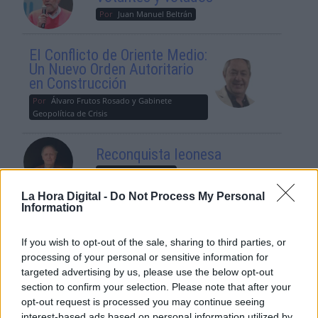
Por
Juan Manuel Beltrán
El Conflicto de Oriente Medio:
Un Nuevo Orden Autoritario
en Construcción
Por
Álvaro Frutos Rosado y Gabinete
Geopolítica de Crisis
Reconquista leonesa
Por
Carlos Miranda
La Hora Digital -
Do Not Process My Personal
Information
Clara Campoamor: Mi sueño,
mi pesadilla
If you wish to opt-out of the sale, sharing to third parties, or
Por
María Pérez Herrero
processing of your personal or sensitive information for
targeted advertising by us, please use the below opt-out
section to confirm your selection. Please note that after your
opt-out request is processed you may continue seeing
NOTICIAS MAS VISTAS
interest-based ads based on personal information utilized by