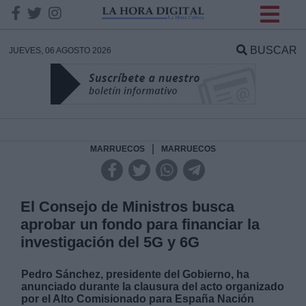
INFORMACION SOBRE LA
PROTECCIÓN DE TUS
BUSCAR
JUEVES, 06 AGOSTO 2026
DATOS
Responsable:
Finalidad:
|
MARRUECOS
MARRUECOS
Datos tratados:
El Consejo de Ministros busca
aprobar un fondo para financiar la
investigación del 5G y 6G
Legitimación:
Pedro Sánchez, presidente del Gobierno, ha
Destinatarios:
anunciado durante la clausura del acto organizado
por el Alto Comisionado para España Nación