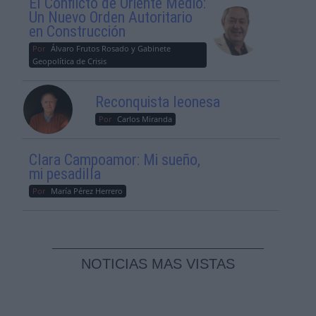
El Conflicto de Oriente Medio:
Un Nuevo Orden Autoritario
en Construcción
Por
Álvaro Frutos Rosado y Gabinete
Geopolítica de Crisis
Reconquista leonesa
Por
Carlos Miranda
Clara Campoamor: Mi sueño,
mi pesadilla
Por
María Pérez Herrero
NOTICIAS MAS VISTAS