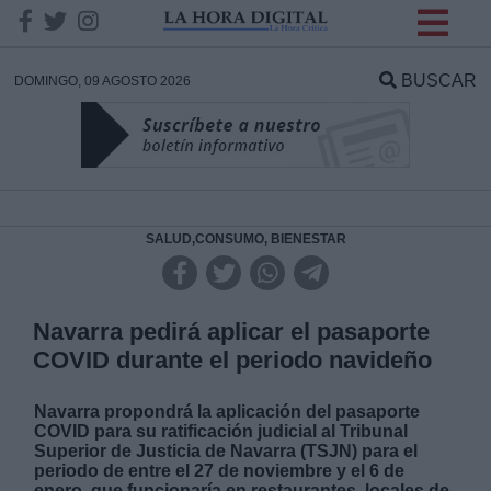
INFORMACION SOBRE LA
PROTECCIÓN DE TUS
BUSCAR
DOMINGO, 09 AGOSTO 2026
DATOS
Responsable:
Finalidad:
SALUD,CONSUMO, BIENESTAR
Datos tratados:
Navarra pedirá aplicar el pasaporte
COVID durante el periodo navideño
Legitimación:
Navarra propondrá la aplicación del pasaporte
COVID para su ratificación judicial al Tribunal
Destinatarios:
Superior de Justicia de Navarra (TSJN) para el
periodo de entre el 27 de noviembre y el 6 de
enero, que funcionaría en restaurantes, locales de