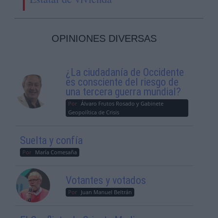
OPINIONES DIVERSAS
¿La ciudadanía de Occidente
es consciente del riesgo de
una tercera guerra mundial?
Por
Álvaro Frutos Rosado y Gabinete
Geopolítica de Crisis
Suelta y confía
Por
María Comesaña
Votantes y votados
Por
Juan Manuel Beltrán