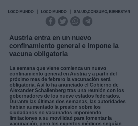
|
|
LOCO MUNDO
LOCO MUNDO
SALUD,CONSUMO, BIENESTAR
Austria entra en un nuevo
confinamiento general e impone la
vacuna obligatoria
La semana que viene comienza un nuevo
confinamiento general en Austria y a partir del
próximo mes de febrero la vacunación será
obligatoria. Así lo ha anunciado el Gobierno de
Alexander Schallenberg tras una reunión con los
gobernadores de los nueve estados federados.
Durante las últimas dos semanas, las autoridades
habían aumentado la presión sobre los
ciudadanos no vacunados imponiendo
limitaciones a su movilidad para fomentar la
vacunación, pero los expertos médicos seguían
pidiendo medidas más duras ante el riesgo de
colapso del sistema sanitario. Austria, con el 65%