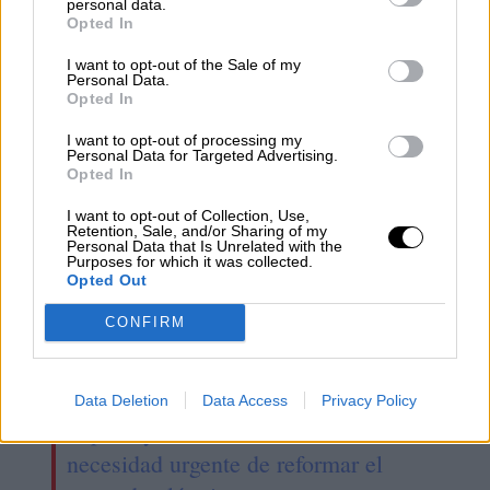
personal data.
Opted In
I want to opt-out of the Sale of my
Esperamos que Pedro Sánchez
Personal Data.
Opted In
recupere el sentido de sus palabras
I want to opt-out of processing my
Personal Data for Targeted Advertising.
Opted In
I want to opt-out of Collection, Use,
Retention, Sale, and/or Sharing of my
Personal Data that Is Unrelated with the
Purposes for which it was collected.
Opted Out
CONFIRM
Data Deletion
Data Access
Privacy Policy
España y Alemania coinciden en la
necesidad urgente de reformar el