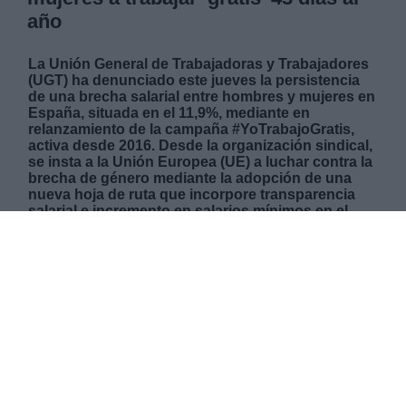
año
La Unión General de Trabajadoras y Trabajadores
(UGT) ha denunciado este jueves la persistencia
de una brecha salarial entre hombres y mujeres en
España, situada en el 11,9%, mediante en
relanzamiento de la campaña #YoTrabajoGratis,
activa desde 2016. Desde la organización sindical,
se insta a la Unión Europea (UE) a luchar contra la
brecha de género mediante la adopción de una
nueva hoja de ruta que incorpore transparencia
salarial e incremento en salarios mínimos en el
continente.
JUEVES, 18 NOVIEMBRE 2021
AUTOR CELIA MARTÍN
Mas artículos del mismo autor/a