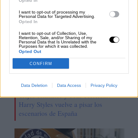
Opted In
especular"
I want to opt-out of processing my
Personal Data for Targeted Advertising.
Opted In
I want to opt-out of Collection, Use,
Retention, Sale, and/or Sharing of my
Personal Data that Is Unrelated with the
Purposes for which it was collected.
Opted Out
CONFIRM
Data Deletion
Data Access
Privacy Policy
Trajes brillantes y boas coloridas:
Harry Styles vuelve a pisar los
escenarios de España