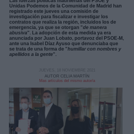
Las fuerzas políticas madrileñas del PSOE y
Unidas Podemos de la Comunidad de Madrid han
registrado este jueves una comisión de
investigación para fiscalizar e investigar los
contratos que realiza la región, incluidos los de
emergencia, ya que se otorgan "
de manera
abusiva
". La adopción de esta medida ya era
anunciada por Juan Lobato, portavoz del PSOE-M,
Derechos:
ante una Isabel Díaz Ayuso que denunciaba que
se trata de una forma de "
humillar con nombres y
apellidos a la gente
".
link
Información adicional
link
JUEVES, 18 NOVIEMBRE 2021
AUTOR CELIA MARTÍN
Mas artículos del mismo autor/a