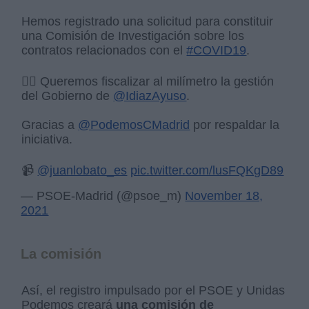
Hemos registrado una solicitud para constituir
una Comisión de Investigación sobre los
contratos relacionados con el
#COVID19
.
👉🏽 Queremos fiscalizar al milímetro la gestión
del Gobierno de
@IdiazAyuso
.
Gracias a
@PodemosCMadrid
por respaldar la
iniciativa.
📹
@juanlobato_es
pic.twitter.com/lusFQKgD89
— PSOE-Madrid (@psoe_m)
November 18,
2021
La comisión
Así, el registro impulsado por el PSOE y Unidas
Podemos creará
una comisión de