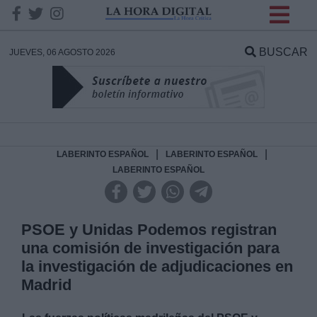
INFORMACION SOBRE LA
PROTECCIÓN DE TUS
BUSCAR
JUEVES, 06 AGOSTO 2026
DATOS
Responsable:
Finalidad:
|
|
LABERINTO ESPAÑOL
LABERINTO ESPAÑOL
LABERINTO ESPAÑOL
Datos tratados:
PSOE y Unidas Podemos registran
una comisión de investigación para
Legitimación:
la investigación de adjudicaciones en
Madrid
Destinatarios: