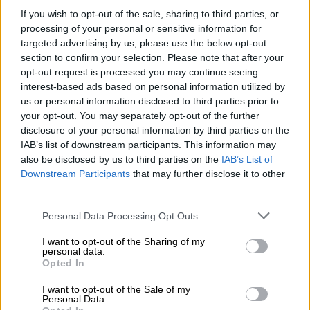
mejores resultados
".
If you wish to opt-out of the sale, sharing to third parties, or
processing of your personal or sensitive information for
targeted advertising by us, please use the below opt-out
lobato
Madrid
Asamblea de Madrid
contratos
section to confirm your selection. Please note that after your
Pandemia
Covid-19
ayuso
contratación
opt-out request is processed you may continue seeing
interest-based ads based on personal information utilized by
us or personal information disclosed to third parties prior to
NOTICIAS RELACIONADAS
your opt-out. You may separately opt-out of the further
disclosure of your personal information by third parties on the
IAB’s list of downstream participants. This information may
also be disclosed by us to third parties on the
IAB’s List of
Downstream Participants
that may further disclose it to other
third parties.
Personal Data Processing Opt Outs
I want to opt-out of the Sharing of my
personal data.
Opted In
I want to opt-out of the Sale of my
Operación Chamartín, "licencia para
Personal Data.