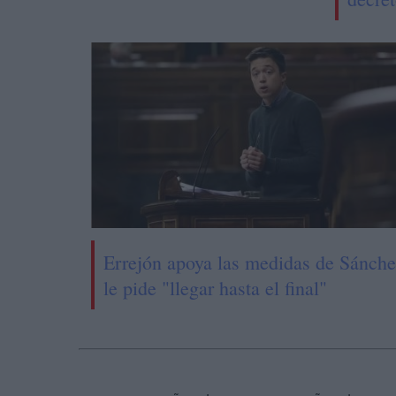
Errejón apoya las medidas de Sánche
le pide "llegar hasta el final"