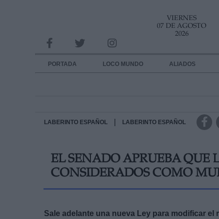
VIERNES
INFORMACION SOBRE LA PROTECCIÓN DE TUS DATOS
07 DE AGOSTO
2026
Responsable:
Finalidad:
PORTADA
LOCO MUNDO
ALIADOS
Datos tratados:
Legitimación:
Destinatarios:
|
LABERINTO ESPAÑOL
LABERINTO ESPAÑOL
Derechos:
EL SENADO APRUEBA QUE L
link
CONSIDERADOS COMO MUE
Información adicional
link
Sale adelante una nueva Ley para modificar el 