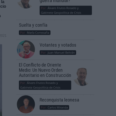
guerra mundial?
 la
rcio
Por
Álvaro Frutos Rosado y
Gabinete Geopolítica de Crisis
a
Suelta y confía
Por
María Comesaña
2021
Votantes y votados
Por
Juan Manuel Beltrán
El Conflicto de Oriente
Medio: Un Nuevo Orden
Autoritario en Construcción
Por
Álvaro Frutos Rosado y
Gabinete Geopolítica de Crisis
Reconquista leonesa
Por
Carlos Miranda