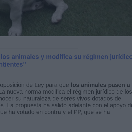
 los animales y modifica su régimen jurídic
ntientes"
roposición de Ley para que
los animales pasen a
La nueva norma modifica el régimen jurídico de los
conocer su naturaleza de seres vivos dotados de
es. La propuesta ha salido adelante con el apoyo d
que ha votado en contra y el PP, que se ha