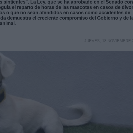
 sintientes". La Ley, que se ha aprobado en el Senado con
egula el reparto de horas de las mascotas en casos de divo
os o que no sean atendidos en casos como accidentes de
ida demuestra el creciente compromiso del Gobierno y de l
 animal.
JUEVES, 18 NOVIEMBRE 