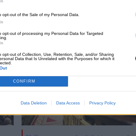
In
ricultura ha puesto en marcha un ‘Plan de
ble de animales de compañía’ que promueve un
o opt-out of the Sale of my Personal Data.
 animales y el avance en la ordenación del sector.
In
to opt-out of processing my Personal Data for Targeted
ing.
In
CIAS RELACIONADAS
o opt-out of Collection, Use, Retention, Sale, and/or Sharing
ersonal Data that Is Unrelated with the Purposes for which it
lected.
Out
CONFIRM
Data Deletion
Data Access
Privacy Policy