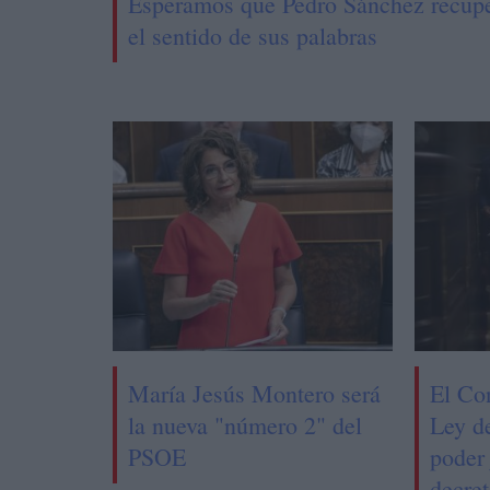
Esperamos que Pedro Sánchez recup
el sentido de sus palabras
María Jesús Montero será
El Co
la nueva "número 2" del
Ley d
PSOE
poder 
decret