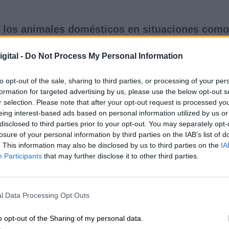
de los animales domésticos en situaciones como
as que quieren continuar compartiendo su vida co
e "los tiempos y las cargas de las mascotas" y en 
gital -
Do Not Process My Personal Information
lo decidirá el juez" según ha señalado la senadora
o. De Pablo ha asegurado que “urgía definir la
to opt-out of the sale, sharing to third parties, or processing of your per
s en el ámbito familiar y especialmente en
formation for targeted advertising by us, please use the below opt-out s
edor de 3
0.000 parejas que se divorcian al año 
r selection. Please note that after your opt-out request is processed y
eing interest-based ads based on personal information utilized by us or
disclosed to third parties prior to your opt-out. You may separately opt-
losure of your personal information by third parties on the IAB’s list of
os animales puedan ser embargados o que en u
. This information may also be disclosed by us to third parties on the
IA
a consideración que una maleta y no exista
Participants
that may further disclose it to other third parties.
 senadora Elena Diego.
l Data Processing Opt Outs
 compromiso con la protección y defensa de los
con una
Dirección General para los Derechos de
o opt-out of the Sharing of my personal data.
ya un anteproyecto de
Ley integral para el