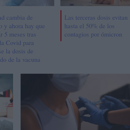
ad cambia de
Las terceras dosis evitan
io y ahora hay que
hasta el 50% de los
r 5 meses tras
contagios por ómicron
la Covid para
e la dosis de
rdo de la vacuna