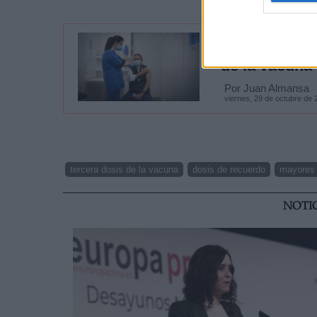
Más de 840.0
de la vacuna
Por Juan Almansa
viernes, 29 de octubre de 
tercera dosis de la vacuna
dosis de recuerdo
mayores 
NOTI