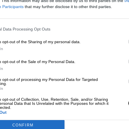
. This information may also be disclosed by us to third parties on the
IA
Participants
that may further disclose it to other third parties.
 con esta estrategia de vacunación tan exitosa 
l Data Processing Opt Outs
da prudencia"
o opt-out of the Sharing of my personal data.
In
mpliación de los grupos para vacunar con la terce
a donde asiste a la VII Reunión de Alto Nivel
o opt-out of the Sale of my Personal Data.
a analizado l
a situación del virus en España qu
In
cidencia acumulada, ocupación hospitalaria y
 al de hace justo un año y que deja un mayor
to opt-out of processing my Personal Data for Targeted
 rebrotes que puedan llegar. Este control del vir
ing.
In
 de una estrategia de vacunación que según
 propias palabras, es
"la clave"
para seguir
o opt-out of Collection, Use, Retention, Sale, and/or Sharing
anto, la vacunación continúa dando pasos
ersonal Data that Is Unrelated with the Purposes for which it
lected.
 dosis para mayores de 60 y personal sanitario y
Out
CONFIRM