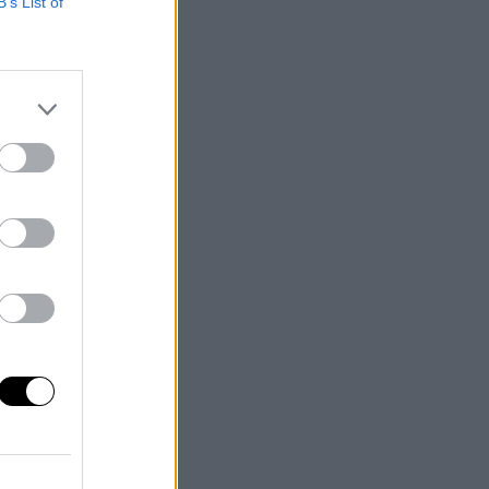
B’s List of
en
ra
e
us