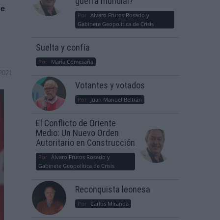
guerra mundial?
de
Por
Álvaro Frutos Rosado y
Gabinete Geopolítica de Crisis
Suelta y confía
Por
María Comesaña
2021
Votantes y votados
Por
Juan Manuel Beltrán
El Conflicto de Oriente
Medio: Un Nuevo Orden
Autoritario en Construcción
Por
Álvaro Frutos Rosado y
Gabinete Geopolítica de Crisis
Reconquista leonesa
Por
Carlos Miranda