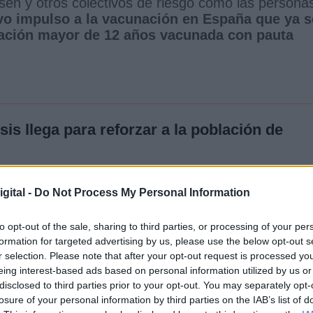
sen y otros colectivos de riesgo como las persona
o impulso a la vacunación en España que ya s
blación mayor de 12 años vacunada con pauta
sis llega para reforzar a la población de
re de 2021
gital -
Do Not Process My Personal Information
to opt-out of the sale, sharing to third parties, or processing of your per
formation for targeted advertising by us, please use the below opt-out s
r selection. Please note that after your opt-out request is processed y
eing interest-based ads based on personal information utilized by us or
disclosed to third parties prior to your opt-out. You may separately opt-
sonal sanitario y sociosanitario, los
losure of your personal information by third parties on the IAB’s list of
 recibir la tercera dosis