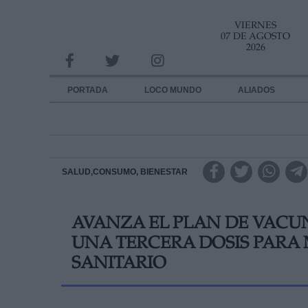
VIERNES
INFORMACION SOBRE LA PROTECCIÓN DE TUS DATOS
07 DE AGOSTO
2026
Responsable:
Finalidad:
PORTADA
LOCO MUNDO
ALIADOS
Datos tratados:
Legitimación:
Destinatarios:
SALUD,CONSUMO, BIENESTAR
Derechos:
AVANZA EL PLAN DE VACU
link
UNA TERCERA DOSIS PARA 
Información adicional
link
SANITARIO