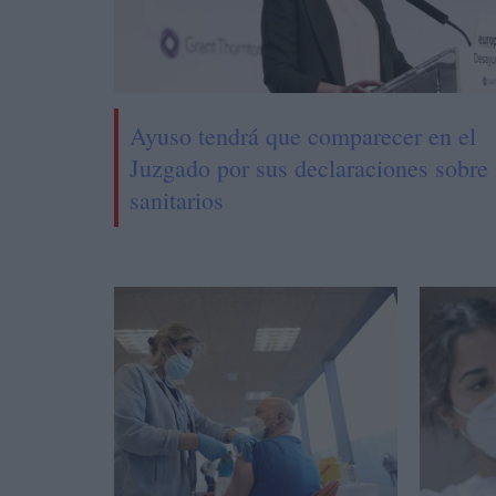
Ayuso tendrá que comparecer en el
Juzgado por sus declaraciones sobre 
sanitarios