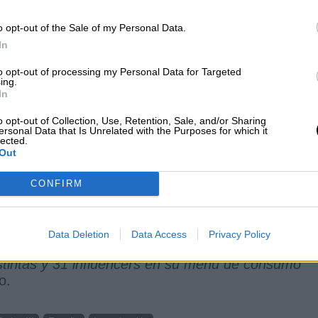
 las fake news
o opt-out of the Sale of my Personal Data.
In
018
to opt-out of processing my Personal Data for Targeted
ing.
In
cos
o opt-out of Collection, Use, Retention, Sale, and/or Sharing
ersonal Data that Is Unrelated with the Purposes for which it
lected.
Out
 es capaz de citar el nombre de un solo periodist
trata de profesionales con mucha presencia en red
CONFIRM
onero
”, explica la experta.
a de edad son Instagram, con un 64,4%, y TikTok,
Data Deletion
Data Access
Privacy Policy
9% y YouTube 5%. Hubo encuestados que
stintas y 31 influencers en su menú de consumo
o.