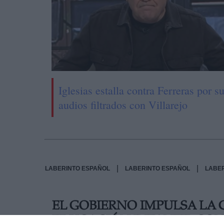
Iglesias estalla contra Ferreras por s
audios filtrados con Villarejo
|
|
LABERINTO ESPAÑOL
LABERINTO ESPAÑOL
LABE
EL GOBIERNO IMPULSA LA C
EDUCACIÓN INFANTIL CON