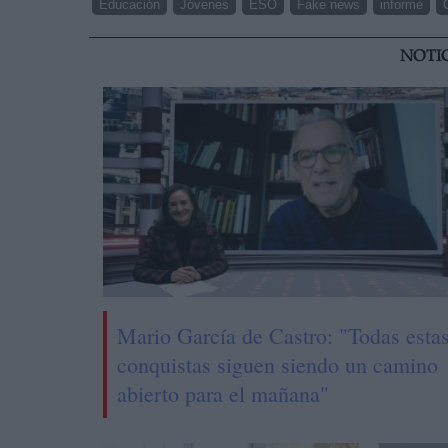
Educación
Jóvenes
ESO
Fake news
informe
NOTI
Mario García de Castro: "Todas esta
conquistas siguen siendo un camino
abierto para el mañana"