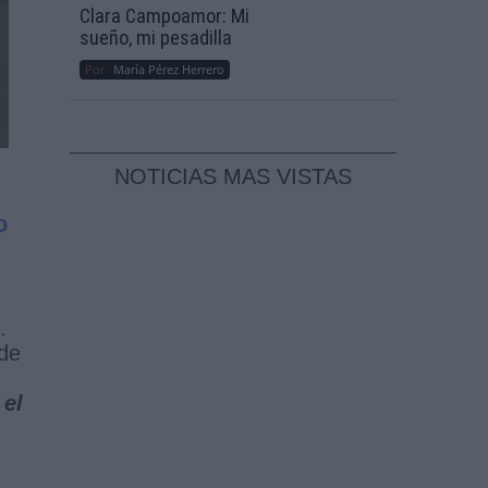
Clara Campoamor: Mi
sueño, mi pesadilla
Por
María Pérez Herrero
NOTICIAS MAS VISTAS
o
.
 de
s
el