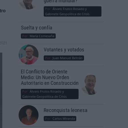
guerra mundial?
Por
Álvaro Frutos Rosado y
tro
Gabinete Geopolítica de Crisis
Suelta y confía
Por
María Comesaña
2021
Votantes y votados
Por
Juan Manuel Beltrán
El Conflicto de Oriente
Medio: Un Nuevo Orden
Autoritario en Construcción
Por
Álvaro Frutos Rosado y
Gabinete Geopolítica de Crisis
Reconquista leonesa
Por
Carlos Miranda