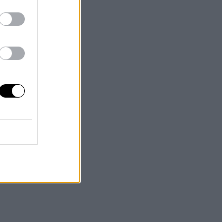
a.
es