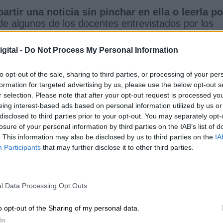
tir una noticia sin pinchar en ella o leerla po
 de algunos de los docentes entrevistados por los
tudiantes de la ESO consumen de manera compuls
a digerir los contenidos. Esto hace más fácil que s
gital -
Do Not Process My Personal Information
 y de buscar otras fuentes. El influencer se convie
to opt-out of the sale, sharing to third parties, or processing of your per
formation for targeted advertising by us, please use the below opt-out s
r selection. Please note that after your opt-out request is processed y
iento no pasa por vigilar o prohibir, sino por darl
eing interest-based ads based on personal information utilized by us or
nera autónoma sepan distinguir la información vál
disclosed to third parties prior to your opt-out. You may separately opt-
ue escuchan, ven y leen
". "
No se trata solo de
losure of your personal information by third parties on the IAB’s list of
uelas hay que introducir esta competencia de 
. This information may also be disclosed by us to third parties on the
IA
rias
”, ha sentenciado. Así, la Universidad Carlos II
Participants
that may further disclose it to other third parties.
uía para docentes de la ESO
en la que se
ra que puedan trabajar de forma transversal la
educativos.
l Data Processing Opt Outs
o opt-out of the Sharing of my personal data.
In