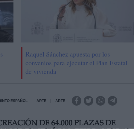
us
Raquel Sánchez apuesta por los
convenios para ejecutar el Plan Estatal
de vivienda
|
|
RINTO ESPAÑOL
ARTE
ARTE
REACIÓN DE 64.000 PLAZAS DE
 UNA DOTACIÓN DE 660 MILLONES