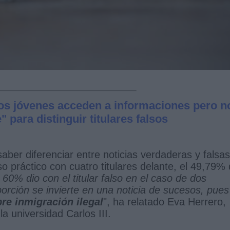
os jóvenes acceden a informaciones pero n
 para distinguir titulares falsos
ber diferenciar entre noticias verdaderas y falsas
 práctico con cuatro titulares delante, el 49,79%
 60% dio con el titular falso en el caso de dos
porción se invierte en una noticia de sucesos, pue
re inmigración ilegal
", ha relatado Eva Herrero,
a universidad Carlos III.