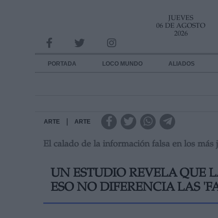
JUEVES
INFORMACION SOBRE LA PROTECCIÓN DE TUS DATOS
06 DE AGOSTO
2026
Responsable:
Finalidad:
PORTADA
LOCO MUNDO
ALIADOS
Datos tratados:
Legitimación:
Destinatarios:
|
ARTE
ARTE
El calado de la información falsa en los más
Derechos:
link
UN ESTUDIO REVELA QUE L
Información adicional
link
ESO NO DIFERENCIA LAS 'F