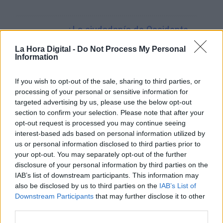
¿La ciudadanía de Occidente
es consciente del riesgo de
una tercera guerra mundial?
La Hora Digital -
Do Not Process My Personal
Information
Por
Álvaro Frutos Rosado y Gabinete
Geopolítica de Crisis
If you wish to opt-out of the sale, sharing to third parties, or
processing of your personal or sensitive information for
Suelta y confía
targeted advertising by us, please use the below opt-out
Por
María Comesaña
section to confirm your selection. Please note that after your
opt-out request is processed you may continue seeing
interest-based ads based on personal information utilized by
Votantes y votados
us or personal information disclosed to third parties prior to
Por
Juan Manuel Beltrán
your opt-out. You may separately opt-out of the further
disclosure of your personal information by third parties on the
IAB’s list of downstream participants. This information may
El Conflicto de Oriente Medio:
also be disclosed by us to third parties on the
IAB’s List of
Un Nuevo Orden Autoritario
Downstream Participants
that may further disclose it to other
en Construcción
third parties.
Por
Álvaro Frutos Rosado y Gabinete
Geopolítica de Crisis