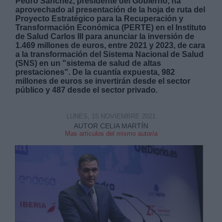
Pedro Sánchez, presidente del Gobierno, ha
aprovechado al presentación de la hoja de ruta del
Proyecto Estratégico para la Recuperación y
Transformación Económica (PERTE) en el Instituto
de Salud Carlos III para anunciar la inversión de
1.469 millones de euros, entre 2021 y 2023, de cara
a la transformación del Sistema Nacional de Salud
(SNS) en un "sistema de salud de altas
Derechos:
prestaciones". De la cuantía expuesta, 982
millones de euros se invertirán desde el sector
público y 487 desde el sector privado.
link
Información adicional
link
LUNES, 15 NOVIEMBRE 2021
AUTOR CELIA MARTÍN
Mas artículos del mismo autor/a