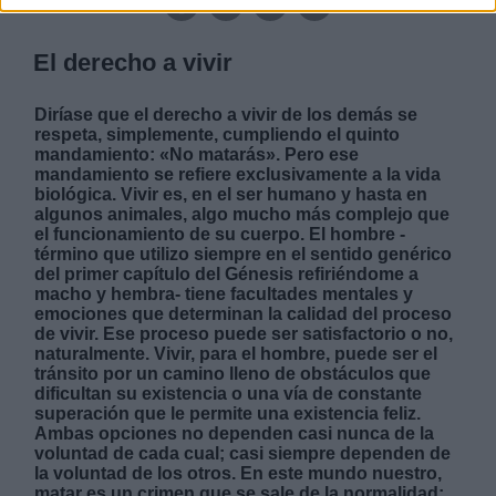
El derecho a vivir
Diríase que el derecho a vivir de los demás se
respeta, simplemente, cumpliendo el quinto
mandamiento: «No matarás». Pero ese
mandamiento se refiere exclusivamente a la vida
biológica. Vivir es, en el ser humano y hasta en
algunos animales, algo mucho más complejo que
el funcionamiento de su cuerpo. El hombre -
término que utilizo siempre en el sentido genérico
del primer capítulo del Génesis refiriéndome a
macho y hembra- tiene facultades mentales y
emociones que determinan la calidad del proceso
de vivir. Ese proceso puede ser satisfactorio o no,
naturalmente. Vivir, para el hombre, puede ser el
tránsito por un camino lleno de obstáculos que
dificultan su existencia o una vía de constante
superación que le permite una existencia feliz.
Ambas opciones no dependen casi nunca de la
voluntad de cada cual; casi siempre dependen de
la voluntad de los otros. En este mundo nuestro,
matar es un crimen que se sale de la normalidad;