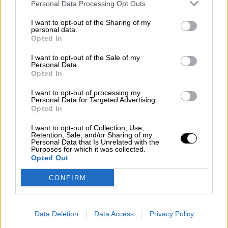
Personal Data Processing Opt Outs
I want to opt-out of the Sharing of my
Reconquista leonesa
personal data.
Opted In
Por
Carlos Miranda
I want to opt-out of the Sale of my
Personal Data.
Clara Campoamor: Mi sueño,
Opted In
mi pesadilla
I want to opt-out of processing my
Por
María Pérez Herrero
Personal Data for Targeted Advertising.
Opted In
I want to opt-out of Collection, Use,
Retention, Sale, and/or Sharing of my
Personal Data that Is Unrelated with the
NOTICIAS MAS VISTAS
Purposes for which it was collected.
Opted Out
CONFIRM
|
|
OPINIONES PLURALES
LABERINTO ESPAÑOL
|
Data Deletion
Data Access
Privacy Policy
LABERINTO ESPAÑOL
LABERINTO ESPAÑOL