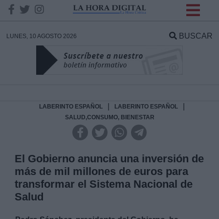
INFORMACION SOBRE LA
PROTECCIÓN DE TUS
BUSCAR
LUNES, 10 AGOSTO 2026
DATOS
Responsable:
Finalidad:
|
|
LABERINTO ESPAÑOL
LABERINTO ESPAÑOL
SALUD,CONSUMO, BIENESTAR
Datos tratados:
El Gobierno anuncia una inversión de
más de mil millones de euros para
Legitimación:
transformar el Sistema Nacional de
Salud
Destinatarios: