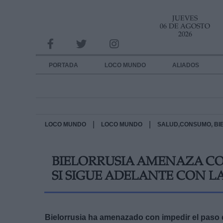
JUEVES
INFORMACION SOBRE LA PROTECCIÓN DE TUS DATOS
06 DE AGOSTO
2026
Responsable:
Finalidad:
PORTADA
LOCO MUNDO
ALIADOS
Datos tratados:
Legitimación:
Destinatarios:
|
|
LOCO MUNDO
LOCO MUNDO
SALUD,CONSUMO, BI
Derechos:
BIELORRUSIA AMENAZA CON
link
SI SIGUE ADELANTE CON L
Información adicional
link
Bielorrusia ha amenazado con impedir el paso 