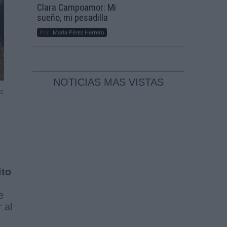
Clara Campoamor: Mi
sueño, mi pesadilla
Por
María Pérez Herrero
NOTICIAS MAS VISTAS
ss
ito
e
 al