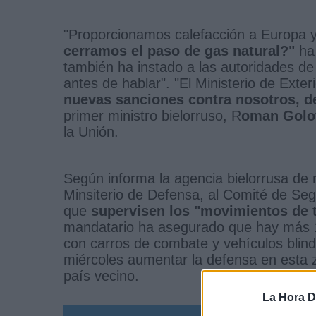
"Proporcionamos calefacción a Europa y
cerramos el paso de gas natural?"
ha 
también ha instado a las autoridades de 
antes de hablar". "El Ministerio de Exte
nuevas sanciones contra nosotros, 
primer ministro bielorruso, R
oman Golo
la Unión.
Según informa la agencia bielorrusa de 
Minsiterio de Defensa, al Comité de Seg
que
supervisen los "movimientos de t
mandatario ha asegurado que hay más 15
con carros de combate y vehículos blind
miércoles aumentar la defensa en esta 
país vecino.
La Hora Di