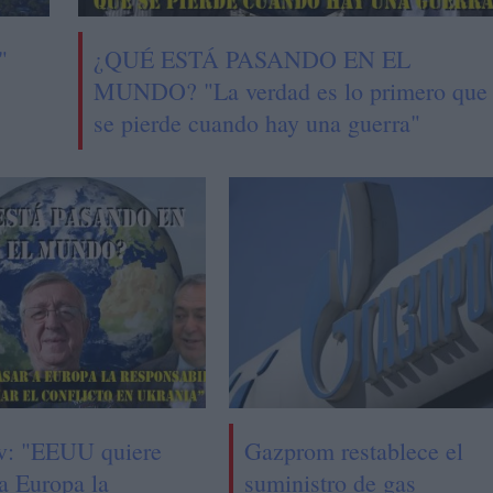
"
¿QUÉ ESTÁ PASANDO EN EL
MUNDO? "La verdad es lo primero que
se pierde cuando hay una guerra"
v: "EEUU quiere
Gazprom restablece el
a Europa la
suministro de gas