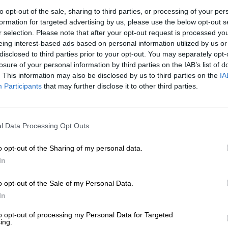
to opt-out of the sale, sharing to third parties, or processing of your per
s de personas y se les transporta a la
formation for targeted advertising by us, please use the below opt-out s
se les obliga a cruzar la frontera
r selection. Please note that after your opt-out request is processed y
legalmente"
eing interest-based ads based on personal information utilized by us or
disclosed to third parties prior to your opt-out. You may separately opt-
losure of your personal information by third parties on the IAB’s list of
. This information may also be disclosed by us to third parties on the
IA
Participants
that may further disclose it to other third parties.
ue escalando, cada vez más actores internacionales
 tomen medidas para acabar con él. En una reunión
ves, l
os países occidentales del Consejo de
icaron el uso de Bielorrusia de vidas de seres
l Data Processing Opt Outs
e la "instrumentalización orquestada" de los
o opt-out of the Sharing of my personal data.
a.
In
rancia, Irlanda, Noruega y Albania han firmado un
o opt-out of the Sale of my Personal Data.
n que
la situación tiene el "objetivo de
In
 la frontera exterior de la UE" como un
to opt-out of processing my Personal Data for Targeted
 de las "crecientes violaciones de Derechos
ing.