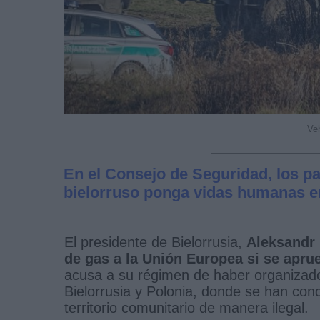
Veh
En el Consejo de Seguridad, los p
bielorruso ponga vidas humanas en 
El presidente de Bielorrusia,
Aleksandr 
de gas a la Unión Europea si se apru
acusa a su régimen de haber organizado l
Bielorrusia y Polonia, donde se han conc
territorio comunitario de manera ilegal.