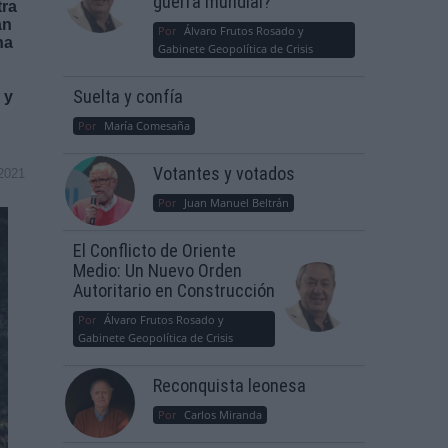
guerra mundial?
tra
an
Por
Álvaro Frutos Rosado y
ha
Gabinete Geopolítica de Crisis
Suelta y confía
 y
Por
María Comesaña
Votantes y votados
2021
Por
Juan Manuel Beltrán
El Conflicto de Oriente
Medio: Un Nuevo Orden
Autoritario en Construcción
Por
Álvaro Frutos Rosado y
Gabinete Geopolítica de Crisis
Reconquista leonesa
Por
Carlos Miranda