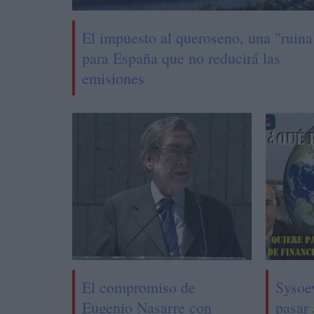
El impuesto al queroseno, una "ruina
para España que no reducirá las
emisiones
El compromiso de
Sysoe
Eugenio Nasarre con
pasar 