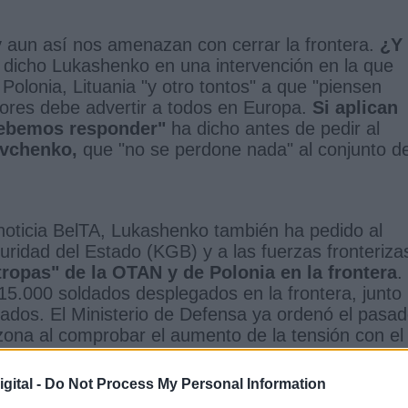
 aun así nos amenazan con cerrar la frontera.
¿Y 
dicho Lukashenko en una intervención en la que
Polonia, Lituania "y otro tontos" a que "piensen
riores debe advertir a todos en Europa.
Si aplican
debemos responder"
ha dicho antes de pedir al
vchenko,
que "no se perdone nada" al conjunto d
noticia BelTA, Lukashenko también ha pedido al
uridad del Estado (KGB) y a las fuerzas fronteriza
ropas" de la OTAN y de Polonia en la frontera
.
.000 soldados desplegados en la frontera, junto
ados. El Ministerio de Defensa ya ordenó el pasa
zona al comprobar el aumento de la tensión con el
gital -
Do Not Process My Personal Information