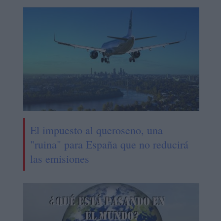
El impuesto al queroseno, una
"ruina" para España que no reducirá
las emisiones