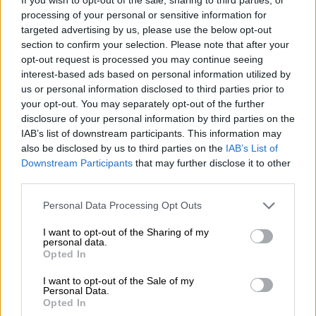
Por
María Comesaña
processing of your personal or sensitive information for
targeted advertising by us, please use the below opt-out
Votantes y votados
section to confirm your selection. Please note that after your
opt-out request is processed you may continue seeing
Por
Juan Manuel Beltrán
interest-based ads based on personal information utilized by
us or personal information disclosed to third parties prior to
El Conflicto de Oriente Medio:
your opt-out. You may separately opt-out of the further
Un Nuevo Orden Autoritario
disclosure of your personal information by third parties on the
en Construcción
IAB’s list of downstream participants. This information may
Por
Álvaro Frutos Rosado y Gabinete
also be disclosed by us to third parties on the
IAB’s List of
Geopolítica de Crisis
Downstream Participants
that may further disclose it to other
third parties.
Reconquista leonesa
Personal Data Processing Opt Outs
Por
Carlos Miranda
I want to opt-out of the Sharing of my
personal data.
Opted In
Clara Campoamor: Mi sueño,
mi pesadilla
I want to opt-out of the Sale of my
Por
María Pérez Herrero
Personal Data.
Opted In