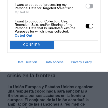
I want to opt-out of processing my
Personal Data for Targeted Advertising.
Opted In
NOTICIAS MAS VISTAS
I want to opt-out of Collection, Use,
Retention, Sale, and/or Sharing of my
Personal Data that Is Unrelated with the
Purposes for which it was collected.
Opted Out
|
|
LOCO MUNDO
LOCO MUNDO
SALUD,CONSUMO, BIENESTAR
CONFIRM
Data Deletion
Data Access
Privacy Policy
La UE y EE.UU. sancionarán de
forma coordinada a Bielorrusia por la
crisis en la frontera
La Unión Europea y Estados Unidos organizan
una respuesta coordinada para sancionar a
Bielorrusia por sus acciones en la frontera
europea. El conjunto de la Unión acordará la
ampliación de las sanciones al régimen de