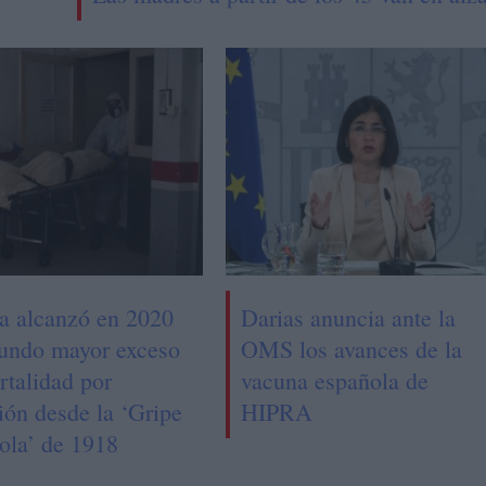
a alcanzó en 2020
Darias anuncia ante la
gundo mayor exceso
OMS los avances de la
rtalidad por
vacuna española de
ión desde la ‘Gripe
HIPRA
ola’ de 1918