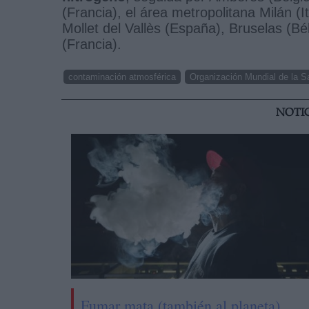
(Francia), el área metropolitana Milán (I
Mollet del Vallès (España), Bruselas (B
(Francia).
contaminación atmosférica
Organización Mundial de la S
NOTI
Fumar mata (también al planeta)