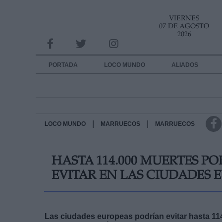
VIERNES
INFORMACION SOBRE LA PROTECCIÓN DE TUS DATOS
07 DE AGOSTO
2026
Responsable:
Finalidad:
PORTADA
LOCO MUNDO
ALIADOS
Datos tratados:
Legitimación:
Destinatarios:
|
|
LOCO MUNDO
MARRUECOS
MARRUECOS
Derechos:
HASTA 114.000 MUERTES 
link
EVITAR EN LAS CIUDADES 
Información adicional
link
Las ciudades europeas podrían evitar hasta 1