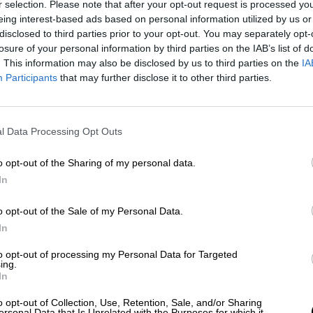
r selection. Please note that after your opt-out request is processed y
eing interest-based ads based on personal information utilized by us or
disclosed to third parties prior to your opt-out. You may separately opt-
losure of your personal information by third parties on the IAB’s list of
educir el uso de combustibles fósiles,
. This information may also be disclosed by us to third parties on the
IA
Participants
that may further disclose it to other third parties.
dos y añadir más espacios verdes en
tras ciudades"
l Data Processing Opt Outs
o opt-out of the Sharing of my personal data.
davía por delante las ciudades europeas para
e de
población que vive en áreas de
In
l aire superiores a las recomendaciones de la
o opt-out of the Sale of my Personal Data.
número asciende de un 84% de la población a un
 9% a un 99,7% en el caso de NO2.
In
to opt-out of processing my Personal Data for Targeted
ing.
n a las recomendaciones de la OMS"
afirma
Mar
In
dio y director de la Iniciativa de Planificación
o opt-out of Collection, Use, Retention, Sale, and/or Sharing
obal. El investigador añade que “
necesitamos
ersonal Data that Is Unrelated with the Purposes for which it