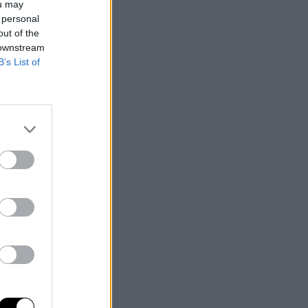
ou may
 personal
out of the
 downstream
B’s List of
k