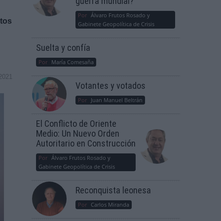
guerra mundial?
Por
Álvaro Frutos Rosado y
tos
Gabinete Geopolítica de Crisis
Suelta y confía
Por
María Comesaña
2021
Votantes y votados
Por
Juan Manuel Beltrán
El Conflicto de Oriente
Medio: Un Nuevo Orden
Autoritario en Construcción
Por
Álvaro Frutos Rosado y
Gabinete Geopolítica de Crisis
Reconquista leonesa
Por
Carlos Miranda