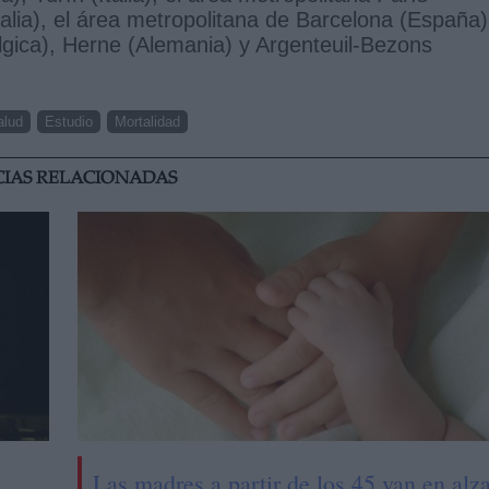
talia), el área metropolitana de Barcelona (España)
élgica), Herne (Alemania) y Argenteuil-Bezons
alud
Estudio
Mortalidad
CIAS RELACIONADAS
Las madres a partir de los 45 van en alz