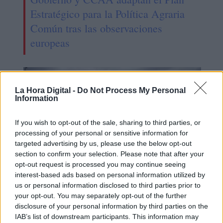
Estratégico para la Política Agraria
Común tras las observaciones
europeas
La Hora Digital -
Do Not Process My Personal
Information
If you wish to opt-out of the sale, sharing to third parties, or
processing of your personal or sensitive information for
targeted advertising by us, please use the below opt-out
section to confirm your selection. Please note that after your
opt-out request is processed you may continue seeing
interest-based ads based on personal information utilized by
us or personal information disclosed to third parties prior to
ACNUR despliega toda su
your opt-out. You may separately opt-out of the further
infraestructura para ayudar a la
disclosure of your personal information by third parties on the
IAB’s list of downstream participants. This information may
población desplazada de Ucrania