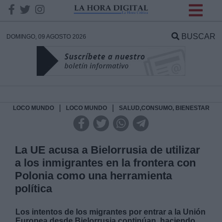
INFORMACION SOBRE LA
PROTECCIÓN DE TUS
BUSCAR
DOMINGO, 09 AGOSTO 2026
DATOS
Responsable:
Finalidad:
|
|
LOCO MUNDO
LOCO MUNDO
SALUD,CONSUMO, BIENESTAR
Datos tratados:
La UE acusa a Bielorrusia de utilizar
a los inmigrantes en la frontera con
Polonia como una herramienta
Legitimación:
política
Destinatarios:
Los intentos de los migrantes por entrar a la Unión
Europea desde Bielorrusia continúan, haciendo