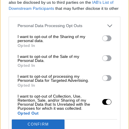
also be disclosed by us to third parties on the
IAB’s List of
Downstream Participants
that may further disclose it to other
third parties.
Personal Data Processing Opt Outs
I want to opt-out of the Sharing of my
personal data.
Opted In
I want to opt-out of the Sale of my
Personal Data.
Opted In
I want to opt-out of processing my
Personal Data for Targeted Advertising.
Zelenski muestra su heroísmo
Opted In
mientras espera resultados de las
I want to opt-out of Collection, Use,
negociaciones entre Rusia y Ucrania
Retention, Sale, and/or Sharing of my
Personal Data that Is Unrelated with the
Purposes for which it was collected.
Opted Out
OPINIONES DIVERSAS
CONFIRM