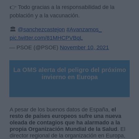
👉 Todo gracias a la responsabilidad de la
población y a la vacunación.
🏛️
@sanchezcastejon
#Avanzamos_
pic.twitter.com/81MHCPVBqL
— PSOE (@PSOE)
November 10, 2021
La OMS alerta del peligro del próximo
invierno en Europa
A pesar de los buenos datos de España,
el
resto de países europeos sufre una nueva
oleada de contagios que ha alarmado a la
propia Organización Mundial de la Salud
. El
director regional de la organización en Europa,