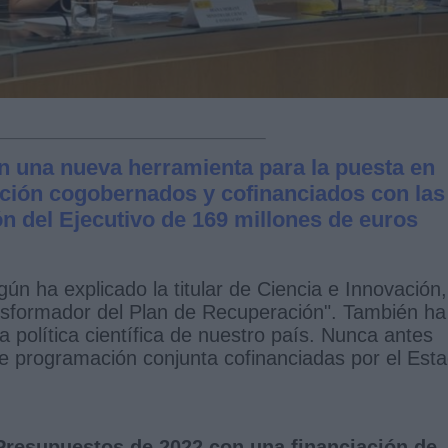
 una nueva herramienta para la puesta en
ción cogobernados y cofinanciados con las
 del Ejecutivo de 169 millones de euros
n ha explicado la titular de Ciencia e Innovación,
ansformador del Plan de Recuperación". También ha
 política científica de nuestro país. Nunca antes
 programación conjunta cofinanciadas por el Est
Presupuestos de 2022 con una financiación de