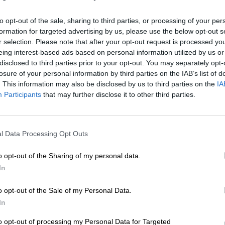
o de herramientas biotecnológicas
que faciliten e
to opt-out of the sale, sharing to third parties, or processing of your per
ada de Precisión
para mejorar la prevención, el
formation for targeted advertising by us, please use the below opt-out s
el tratamiento. La inversión en este campo ha
r selection. Please note that after your opt-out request is processed y
euros
, de los cuales 30 correrán a cargo del
eing interest-based ads based on personal information utilized by us or
disclosed to third parties prior to your opt-out. You may separately opt-
losure of your personal information by third parties on the IAB’s list of
. This information may also be disclosed by us to third parties on the
IA
 Vasco, Castilla La Mancha, Extremadura, Galicia 
Participants
that may further disclose it to other third parties.
l Data Processing Opt Outs
rategias de investigación e innovación
para
o opt-out of the Sharing of my personal data.
 monitorización y observación marino-marítimas, e
In
 sectores
de la economía azul.
La financiación en
ros,
de los cuales 53,7 serán aportados por el MC
o opt-out of the Sale of my Personal Data.
In
a, Cantábria, la Región de Murcia, Galicia y
to opt-out of processing my Personal Data for Targeted