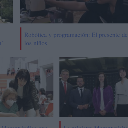
Robótica y programación: El presente de
n´
los niños
 Morant indica que
La ministra Morant visita