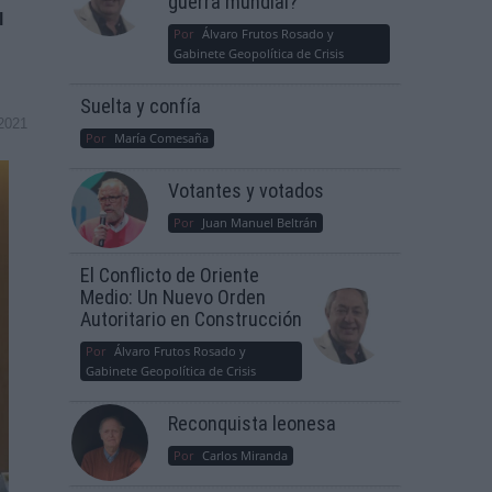
guerra mundial?
l
Por
Álvaro Frutos Rosado y
Gabinete Geopolítica de Crisis
Suelta y confía
2021
Por
María Comesaña
Votantes y votados
Por
Juan Manuel Beltrán
El Conflicto de Oriente
Medio: Un Nuevo Orden
Autoritario en Construcción
Por
Álvaro Frutos Rosado y
Gabinete Geopolítica de Crisis
Reconquista leonesa
Por
Carlos Miranda