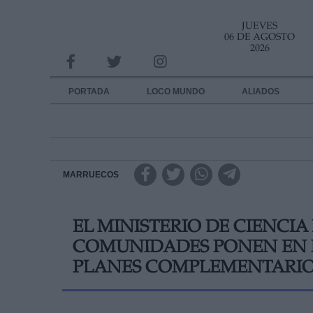
JUEVES
INFORMACION SOBRE LA PROTECCIÓN DE TUS DATOS
06 DE AGOSTO
2026
Responsable:
Finalidad:
PORTADA
LOCO MUNDO
ALIADOS
Datos tratados:
Legitimación:
Destinatarios:
MARRUECOS
Derechos:
EL MINISTERIO DE CIENCIA
link
COMUNIDADES PONEN EN 
Información adicional
link
PLANES COMPLEMENTARIO