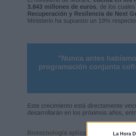
3.843 millones de euros
, de los cuale
Recuperación y Resilencia de Next G
Ministerio ha supuesto un 19% respecto 
"Nunca antes habíamo
programación conjunta cofi
Este crecimiento está directamente vinc
desarrollarán en los próximos años, entr
Biotecnología aplicada a la salud
La Hora Di