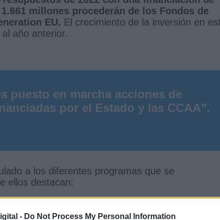
s
1.661 millones procederán de los Fondos de
eneration EU.
El crecimiento de la inversión en es
al año anterior.
s puesto en marcha acciones de
nanciadas por el Estado y las CCAA”.
ulado a los diferentes programas que se
e ellos destacan:
gital -
Do Not Process My Personal Information