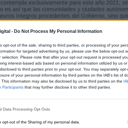
e contempla exclusivamente para este año 2021, si
to es así que las comunidades y ciudades autóno
e euros íntegros procedentes del Gobierno, sino qu
tre del año y los 26 restantes para el próximo
tros de tecnificación y/o instalaciones
gital -
Do Not Process My Personal Information
 eficiencia energética y actualizarán sus
 deporte' que viene.
to opt-out of the sale, sharing to third parties, or processing of your per
formation for targeted advertising by us, please use the below opt-out s
al de Deportes
Miquel Iceta
Ministerio de Cultura y Deporte
r selection. Please note that after your opt-out request is processed y
eing interest-based ads based on personal information utilized by us or
disclosed to third parties prior to your opt-out. You may separately opt-
losure of your personal information by third parties on the IAB’s list of
CIAS RELACIONADAS
. This information may also be disclosed by us to third parties on the
IA
Participants
that may further disclose it to other third parties.
l Data Processing Opt Outs
o opt-out of the Sharing of my personal data.