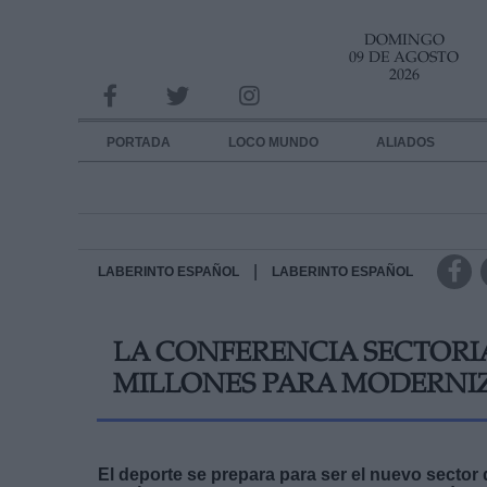
DOMINGO
INFORMACION SOBRE LA PROTECCIÓN DE TUS DATOS
09 DE AGOSTO
2026
Responsable:
Finalidad:
PORTADA
LOCO MUNDO
ALIADOS
Datos tratados:
Legitimación:
Destinatarios:
|
LABERINTO ESPAÑOL
LABERINTO ESPAÑOL
Derechos:
LA CONFERENCIA SECTORIA
link
MILLONES PARA MODERNIZ
Información adicional
link
El deporte se prepara para ser el nuevo sector q