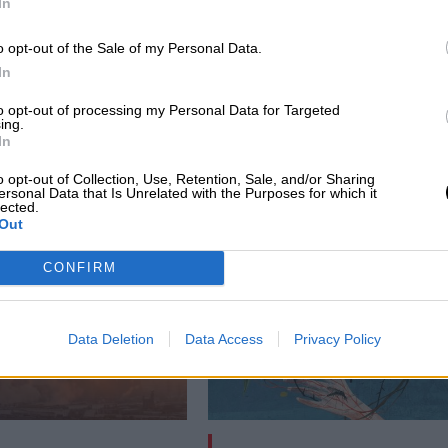
In
o opt-out of the Sale of my Personal Data.
In
ra
Iceta destaca que la mitad de las ocho
to opt-out of processing my Personal Data for Targeted
ing.
películas españolas presentadas en
In
Cannes están dirigidas por mujeres
o opt-out of Collection, Use, Retention, Sale, and/or Sharing
ersonal Data that Is Unrelated with the Purposes for which it
lected.
Out
CONFIRM
Data Deletion
Data Access
Privacy Policy