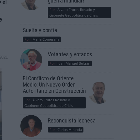
guerra mundial?
 el
Por
Álvaro Frutos Rosado y
y
Gabinete Geopolítica de Crisis
 y
Suelta y confía
Por
María Comesaña
Votantes y votados
2021
Por
Juan Manuel Beltrán
El Conflicto de Oriente
Medio: Un Nuevo Orden
Autoritario en Construcción
Por
Álvaro Frutos Rosado y
Gabinete Geopolítica de Crisis
Reconquista leonesa
Por
Carlos Miranda