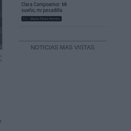
Clara Campoamor: Mi
sueño, mi pesadilla
Por
María Pérez Herrero
NOTICIAS MAS VISTAS
pa
ss
o