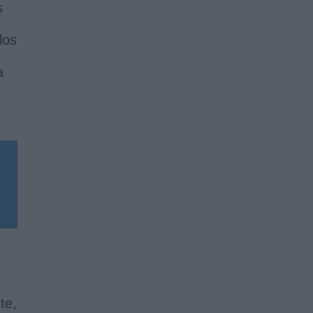
s
los
a
te,