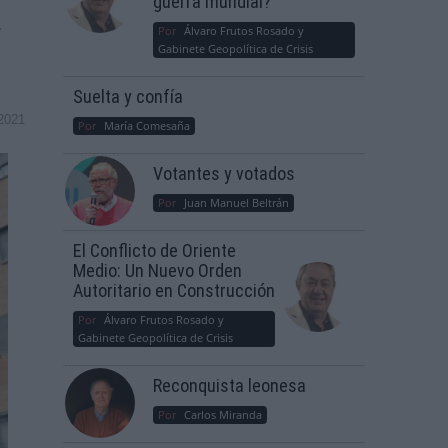
guerra mundial?
.
Por
Álvaro Frutos Rosado y
Gabinete Geopolítica de Crisis
Suelta y confía
2021
Por
María Comesaña
Votantes y votados
Por
Juan Manuel Beltrán
El Conflicto de Oriente
Medio: Un Nuevo Orden
Autoritario en Construcción
Por
Álvaro Frutos Rosado y
Gabinete Geopolítica de Crisis
Reconquista leonesa
Por
Carlos Miranda