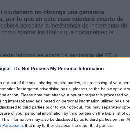
 el ciudadano no obtenga una ganancia
da, por lo que en este caso quedará exento de
deberá acreditar la inexistencia de incremento de
í como aportar los títulos que documenten la
e esta reforma es acatar la sentencia del TC y
dictó el Alto Tribunal, pues este
declaró
ulos de este impuesto que, en la práctica,
gital -
Do Not Process My Personal Information
ar el sistema de cálculo de las plusvalías. Los
 cálculo de la base imponible conduce a un
to opt-out of the sale, sharing to third parties, or processing of your per
e los valores reales de los inmuebles en el mercad
formation for targeted advertising by us, please use the below opt-out s
r selection. Please note that after your opt-out request is processed y
eing interest-based ads based on personal information utilized by us or
disclosed to third parties prior to your opt-out. You may separately opt-
losure of your personal information by third parties on the IAB’s list of
. This information may also be disclosed by us to third parties on the
IA
Participants
that may further disclose it to other third parties.