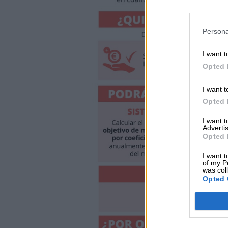
Persona
I want t
Opted 
I want t
Opted 
I want 
Advertis
Opted 
I want t
of my P
was col
Opted 