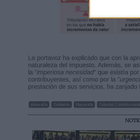
La portavoz ha explicado que con la ap
naturaleza del impuesto. Además, se ase
la "
imperiosa necesidad
" que existía por
contribuyentes, así como por la "
urgenc
prestación de sus servicios, ha zanjado
plusvalía
Gobierno
Hacienda
Tribunal Constituciona
NOTI