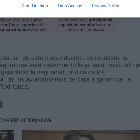
Data Deletion
Data Access
Privacy Policy
robación de este nuevo decreto se mantiene la
gura que este instrumento legal está justificado p
 garantizar la seguridad jurídica de los
ia
" de los ayuntamientos de cara a garantizar la
 Rodríguez.
l
CIAS RELACIONADAS