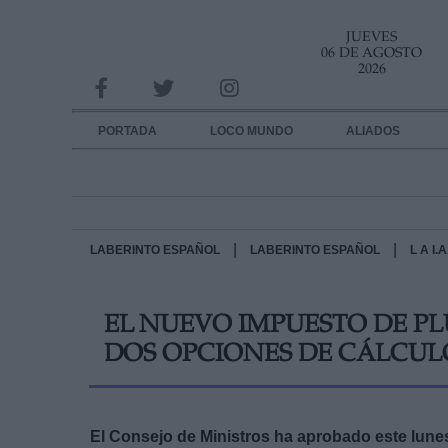
JUEVES
INFORMACION SOBRE LA PROTECCIÓN DE TUS DATOS
06 DE AGOSTO
2026
Responsable:
Finalidad:
PORTADA
LOCO MUNDO
ALIADOS
Datos tratados:
Legitimación:
Destinatarios:
|
|
LABERINTO ESPAÑOL
LABERINTO ESPAÑOL
L A I
Derechos:
EL NUEVO IMPUESTO DE PL
link
DOS OPCIONES DE CÁLCUL
Información adicional
link
El Consejo de Ministros ha aprobado este lunes