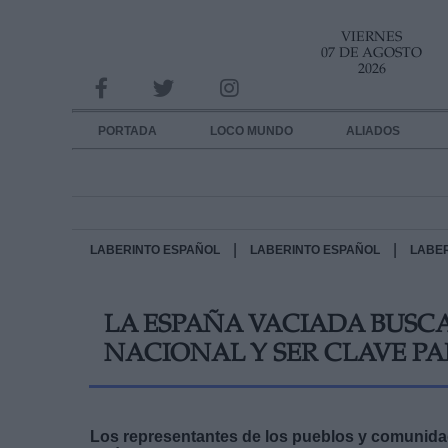
VIERNES
INFORMACION SOBRE LA PROTECCIÓN DE TUS DATOS
07 DE AGOSTO
2026
Responsable:
Finalidad:
PORTADA
LOCO MUNDO
ALIADOS
Datos tratados:
Legitimación:
Destinatarios:
|
|
LABERINTO ESPAÑOL
LABERINTO ESPAÑOL
LABE
Derechos:
LA ESPAÑA VACIADA BUSCA 
link
NACIONAL Y SER CLAVE P
Información adicional
link
Los representantes de los pueblos y comunida