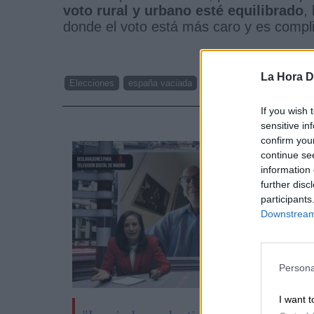
voto rural y urbano esté equilibrado
,
donde el voto está más caro y es compl
La Hora Di
Elecciones
españa vaciada
If you wish 
NOTI
sensitive in
confirm you
continue se
information 
further disc
participants
Downstream 
Persona
I want t