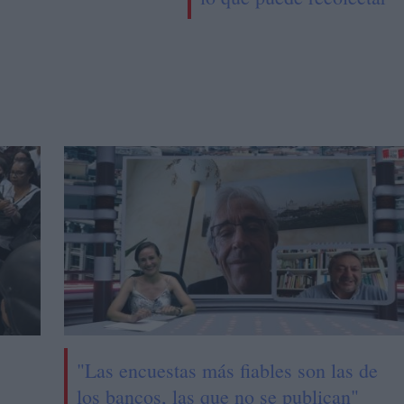
"Las encuestas más fiables son las de
los bancos, las que no se publican"