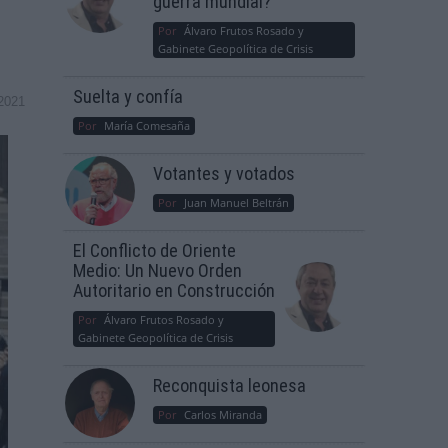
guerra mundial?
Por
Álvaro Frutos Rosado y
Gabinete Geopolítica de Crisis
Suelta y confía
2021
Por
María Comesaña
Votantes y votados
Por
Juan Manuel Beltrán
El Conflicto de Oriente
Medio: Un Nuevo Orden
Autoritario en Construcción
Por
Álvaro Frutos Rosado y
Gabinete Geopolítica de Crisis
Reconquista leonesa
Por
Carlos Miranda