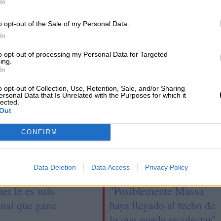
s,
SEGMENTO VENEZUELA | Primer
In
asta
análisis
o opt-out of the Sale of my Personal Data.
In
to opt-out of processing my Personal Data for Targeted
ing.
In
o opt-out of Collection, Use, Retention, Sale, and/or Sharing
ersonal Data that Is Unrelated with the Purposes for which it
lected.
Out
CONFIRM
Data Deletion
Data Access
Privacy Policy
no: "A Cristina
Carlos Agozino:
ner le es más
"Posiblemente Massa
onal que gane
haya llegado al techo de
"
lo que puede recolectar"