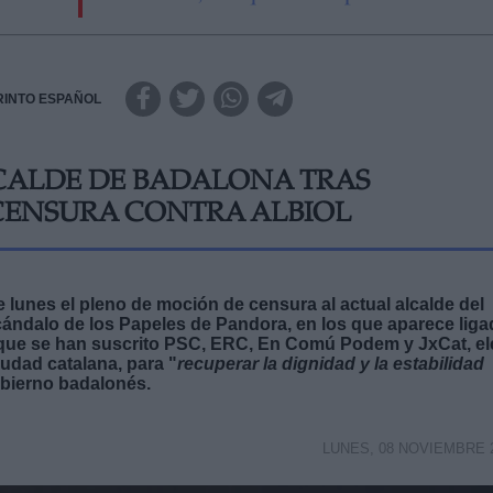
RINTO ESPAÑOL
LCALDE DE BADALONA TRAS
CENSURA CONTRA ALBIOL
lunes el pleno de moción de censura al actual alcalde del
escándalo de los Papeles de Pandora, en los que aparece lig
al que se han suscrito PSC, ERC, En Comú Podem y JxCat, e
ciudad catalana, para "
recuperar la dignidad y la estabilidad
obierno badalonés.
LUNES, 08 NOVIEMBRE 