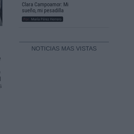
Clara Campoamor: Mi
sueño, mi pesadilla
Por
María Pérez Herrero
NOTICIAS MAS VISTAS
e
e
l
s