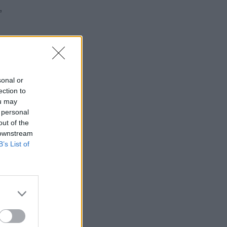
,
sonal or
ection to
ou may
 personal
out of the
 downstream
B’s List of