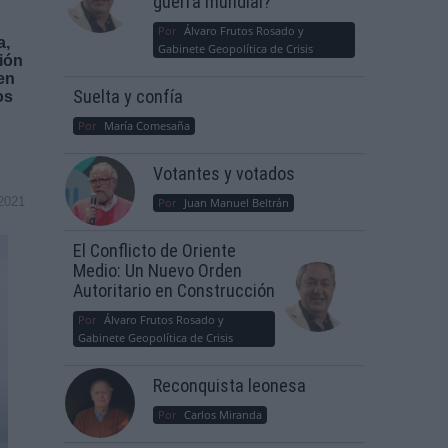
guerra mundial?
Por
Álvaro Frutos Rosado y
a,
Gabinete Geopolítica de Crisis
ión
en
Suelta y confía
os
Por
María Comesaña
Votantes y votados
2021
Por
Juan Manuel Beltrán
El Conflicto de Oriente
Medio: Un Nuevo Orden
Autoritario en Construcción
Por
Álvaro Frutos Rosado y
Gabinete Geopolítica de Crisis
Reconquista leonesa
Por
Carlos Miranda