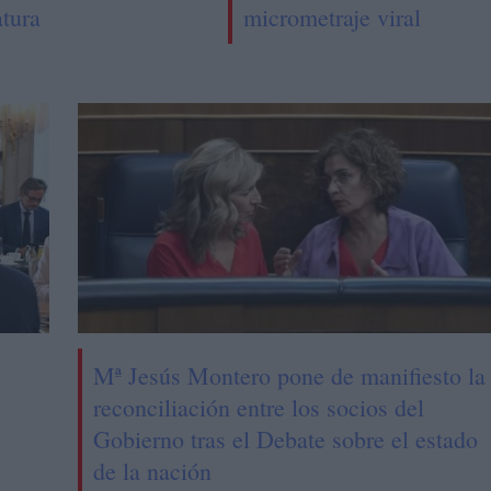
atura
micrometraje viral
Mª Jesús Montero pone de manifiesto la
reconciliación entre los socios del
Gobierno tras el Debate sobre el estado
de la nación