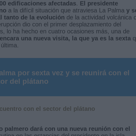
700 edificaciones afectadas
.
El presidente
eno
a la difícil situación que atraviesa La Palma
y s
 tanto de la evolución
de la actividad volcánica 
a erupción dio con el primer desplazamiento del
s, lo ha hecho en cuatro ocasiones más, una de
encara una nueva visita, la que ya es la sexta
q
 última.
lma por sexta vez y se reunirá con el
or del plátano
cuentro con el sector del plátano
rio palmero dará con una nueva reunión con el
utina en las estancias del presidente en la isla.