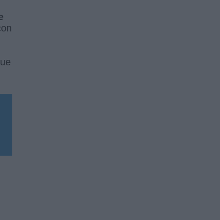
e
con
ue