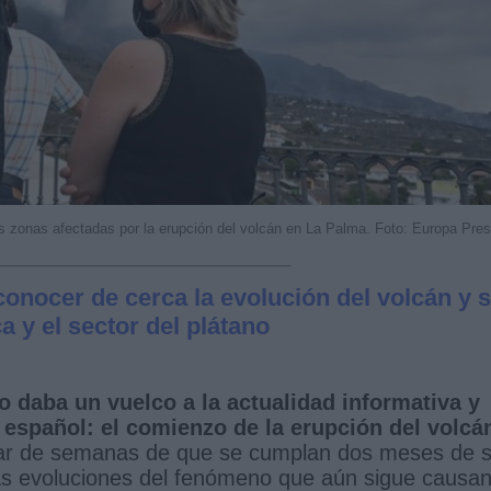
as zonas afectadas por la erupción del volcán en La Palma. Foto: Europa Pre
conocer de cerca la evolución del volcán y 
 y el sector del plátano
 daba un vuelco a la actualidad informativa y
 español: el comienzo de la erupción del volcá
par de semanas de que se cumplan dos meses de 
las evoluciones del fenómeno que aún sigue causa