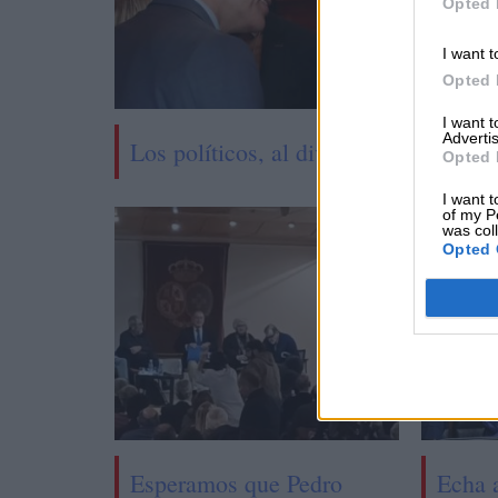
Opted 
I want t
Opted 
I want 
Advertis
Los políticos, al diván
Opted 
I want t
of my P
was col
Opted 
Esperamos que Pedro
Echa 