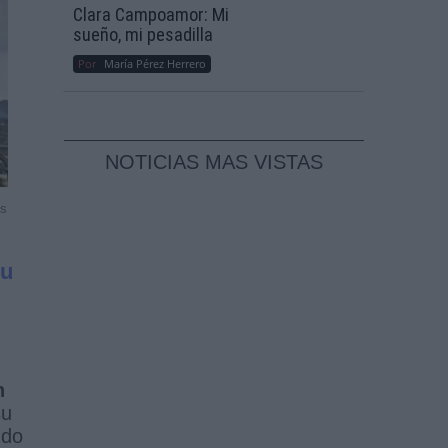
Clara Campoamor: Mi
sueño, mi pesadilla
Por
María Pérez Herrero
NOTICIAS MAS VISTAS
ss
su
n
su
ndo