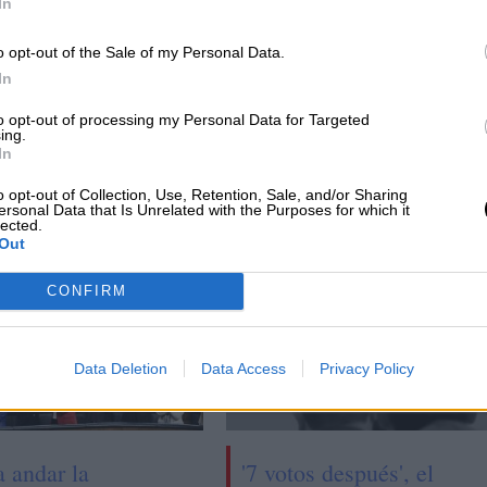
In
o opt-out of the Sale of my Personal Data.
In
to opt-out of processing my Personal Data for Targeted
ing.
Saber idiomas
In
o opt-out of Collection, Use, Retention, Sale, and/or Sharing
ersonal Data that Is Unrelated with the Purposes for which it
lected.
Out
CONFIRM
Data Deletion
Data Access
Privacy Policy
a andar la
'7 votos después', el