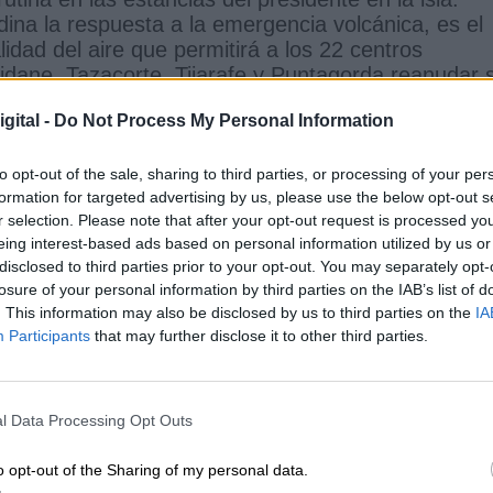
na la respuesta a la emergencia volcánica, es el
dad del aire que permitirá a los 22 centros
idane, Tazacorte, Tijarafe y Puntagorda reanudar 
los conoce la evolución del 'Cumbre Vieja' cuyos
gital -
Do Not Process My Personal Information
 edificaciones, sino también plantaciones del
vechará su sexta estancia en la isla para
te sector
en las instalaciones del Palacio Salazar,
to opt-out of the sale, sharing to third parties, or processing of your per
formation for targeted advertising by us, please use the below opt-out s
 resiente y con él uno de los principales filones
r selection. Please note that after your opt-out request is processed y
eing interest-based ads based on personal information utilized by us or
disclosed to third parties prior to your opt-out. You may separately opt-
 la erupción
Pedro Sánchez
Pevolca
losure of your personal information by third parties on the IAB’s list of
. This information may also be disclosed by us to third parties on the
IA
Participants
that may further disclose it to other third parties.
CIAS RELACIONADAS
l Data Processing Opt Outs
o opt-out of the Sharing of my personal data.