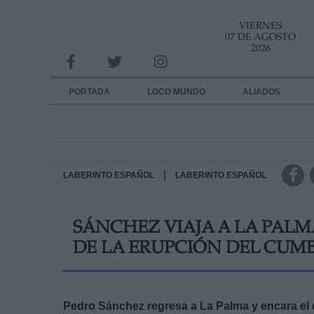
VIERNES
INFORMACION SOBRE LA PROTECCIÓN DE TUS DATOS
07 DE AGOSTO
2026
Responsable:
Finalidad:
PORTADA
LOCO MUNDO
ALIADOS
Datos tratados:
Legitimación:
Destinatarios:
|
LABERINTO ESPAÑOL
LABERINTO ESPAÑOL
Derechos:
SÁNCHEZ VIAJA A LA PALMA
link
DE LA ERUPCIÓN DEL CUMB
Información adicional
link
Pedro Sánchez regresa a La Palma y encara el 