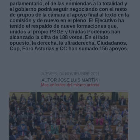
parlamentario, el de las enmiendas a la totalidad y
el gobierno podrá seguir negociando con el resto
de grupos de la cámara el apoyo final al texto en la
comisión y de nuevo en el pleno. El Ejecutivo ha
tenido el respaldo de nueve formaciones que,
unidos al propio PSOE y Unidas Podemos han
alcanzado la cifra de 188 votos. En el lado
Derechos:
opuesto, la derecha, la ultraderecha, Ciudadanos,
Cup, Foro Asturias y CC han sumado 156 apoyos.
link
Información adicional
link
JUEVES, 04 NOVIEMBRE 2021
AUTOR JOSE LUIS MARTÍN
Mas artículos del mismo autor/a