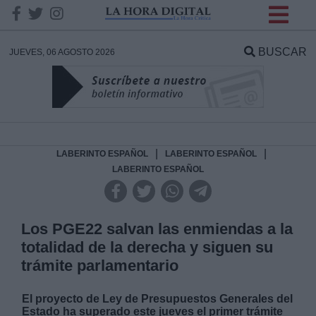
INFORMACION SOBRE LA
PROTECCIÓN DE TUS
BUSCAR
JUEVES, 06 AGOSTO 2026
DATOS
Responsable:
Finalidad:
|
|
LABERINTO ESPAÑOL
LABERINTO ESPAÑOL
LABERINTO ESPAÑOL
Datos tratados:
Los PGE22 salvan las enmiendas a la
totalidad de la derecha y siguen su
Legitimación:
trámite parlamentario
Destinatarios:
El proyecto de Ley de Presupuestos Generales del
Estado ha superado este jueves el primer trámite