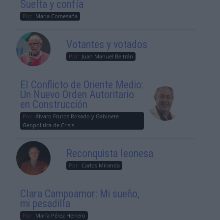
Suelta y confía
Por
María Comesaña
Votantes y votados
Por
Juan Manuel Beltrán
El Conflicto de Oriente Medio:
Un Nuevo Orden Autoritario
en Construcción
Por
Álvaro Frutos Rosado y Gabinete
Geopolítica de Crisis
Reconquista leonesa
Por
Carlos Miranda
Clara Campoamor: Mi sueño,
mi pesadilla
Por
María Pérez Herrero