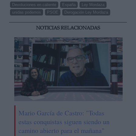
Devoluciones en caliente
España
Ley Mordaza
unidas podemos
PSOE
Derogación Ley Mordaza
NOTICIAS RELACIONADAS
Mario García de Castro: "Todas
estas conquistas siguen siendo un
camino abierto para el mañana"