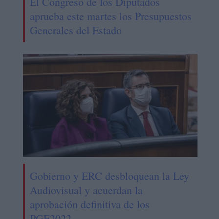
El Congreso de los Diputados
aprueba este martes los Presupuestos
Generales del Estado
Gobierno y ERC desbloquean la Ley
Audiovisual y acuerdan la
aprobación definitiva de los
PGE2022