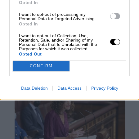
Opted In
I want to opt-out of processing my
Personal Data for Targeted Advertising.
Opted In
La Comisión Europea da el visto
I want to opt-out of Collection, Use,
Retention, Sale, and/or Sharing of my
bueno a los PGE destacando la
Personal Data that Is Unrelated with the
Purposes for which it was collected.
intención de reducir el gasto
Opted Out
recurrente y mantener la inversión
CONFIRM
pública
Data Deletion
Data Access
Privacy Policy