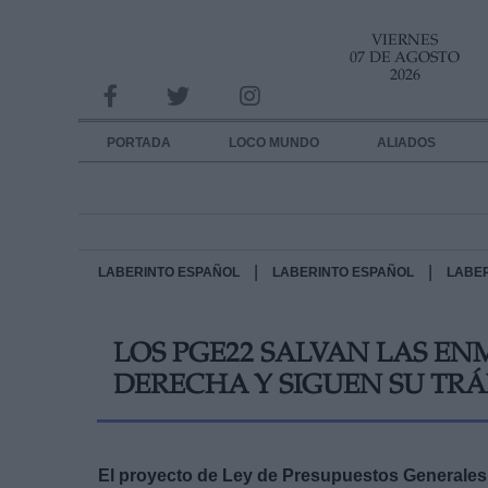
VIERNES
INFORMACION SOBRE LA PROTECCIÓN DE TUS DATOS
07 DE AGOSTO
2026
Responsable:
Finalidad:
PORTADA
LOCO MUNDO
ALIADOS
Datos tratados:
Legitimación:
Destinatarios:
|
|
LABERINTO ESPAÑOL
LABERINTO ESPAÑOL
LABE
Derechos:
LOS PGE22 SALVAN LAS EN
link
DERECHA Y SIGUEN SU TR
Información adicional
link
El proyecto de Ley de Presupuestos Generales 