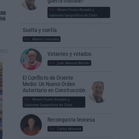
guerra mundial?
Por
Álvaro Frutos Rosado y
188
Gabinete Geopolítica de Crisis
156
Suelta y confía
Por
María Comesaña
2021
Votantes y votados
Por
Juan Manuel Beltrán
El Conflicto de Oriente
Medio: Un Nuevo Orden
Autoritario en Construcción
Por
Álvaro Frutos Rosado y
Gabinete Geopolítica de Crisis
Reconquista leonesa
Por
Carlos Miranda