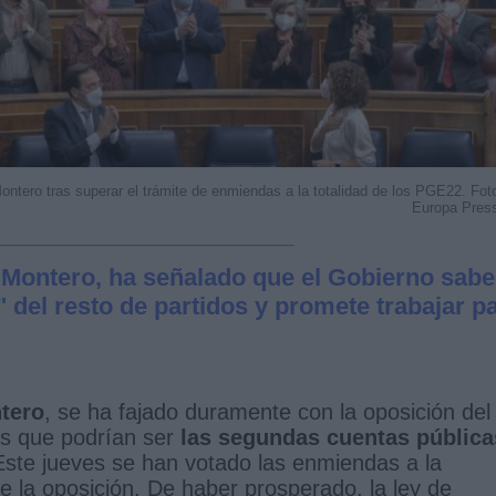
ontero tras superar el trámite de enmiendas a la totalidad de los PGE22. Fot
Europa Pres
 Montero, ha señalado que el Gobierno sabe
 del resto de partidos y promete trabajar p
tero
, se ha fajado duramente con la oposición del
as que podrían ser
las segundas cuentas pública
 Este jueves se han votado las enmiendas a la
e la oposición. De haber prosperado, la ley de