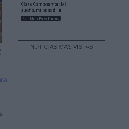
Clara Campoamor: Mi
sueño, mi pesadilla
Por
María Pérez Herrero
NOTICIAS MAS VISTAS
o:
s.
ara
s