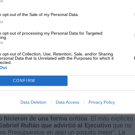
In
, a través de su portavoz parlamentario,
 lanzar su discurso de odio que esta vez se adere
o opt-out of the Sale of my Personal Data.
tras dirigidos a María Jesús Montero a la que
In
 escaños.
to opt-out of processing my Personal Data for Targeted
ing.
In
o opt-out of Collection, Use, Retention, Sale, and/or Sharing
stos Generales de 2022 invertirán el
ersonal Data that Is Unrelated with the Purposes for which it
lected.
ocial de la historia
Out
ez
CONFIRM
021
Data Deletion
Data Access
Privacy Policy
 calmada pues fue el turno de los que apoyaron a
o hicieron de una forma crítica
. El más explícito
Gabriel Rufián que advirtió al Ejecutivo
que no
stos Presupuestos en algo un poquito mejor". La