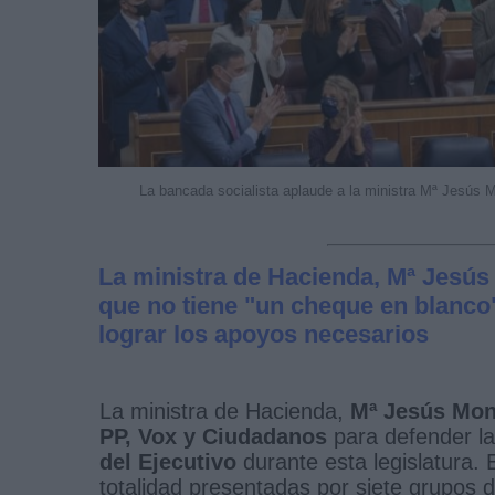
La bancada socialista aplaude a la ministra Mª Jesús M
La ministra de Hacienda, Mª Jesús
que no tiene "un cheque en blanco"
lograr los apoyos necesarios
La ministra de Hacienda,
Mª Jesús Mon
PP, Vox y Ciudadanos
para defender l
del Ejecutivo
durante esta legislatura.
totalidad presentadas por siete grupos d