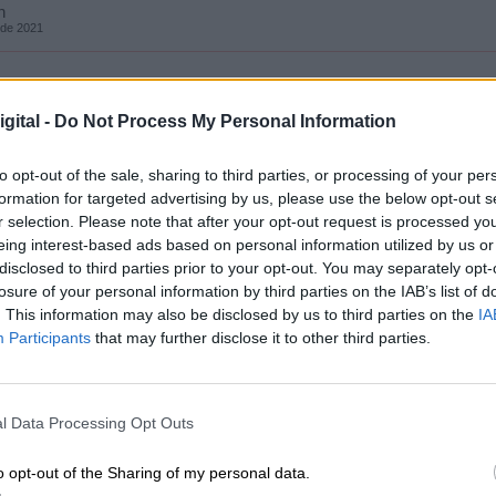
n
 de 2021
gital -
Do Not Process My Personal Information
a Mª Jesús Montero
, desgranó las
líneas
que volverán a tener unas cifras récord de inversi
to opt-out of the sale, sharing to third parties, or processing of your per
artida de los fondos de recuperación europeos.
Lo
formation for targeted advertising by us, please use the below opt-out s
lan de Recuperación, Transformación y
r selection. Please note that after your opt-out request is processed y
ruselas, que incide en una recuperación justa de l
eing interest-based ads based on personal information utilized by us or
archa de una reestructuración de nuestro sistema
disclosed to third parties prior to your opt-out. You may separately opt-
ición ecológica, la igualdad entre hombres y
losure of your personal information by third parties on the IAB’s list of
e los ejes de las políticas del Gobierno.
. This information may also be disclosed by us to third parties on the
IA
Participants
that may further disclose it to other third parties.
traderecha cada vez más agresiva contra el
 Sánchez de traer a la cámara unos Presupuesto
l Data Processing Opt Outs
an establecido con unas previsiones
emás, afirmó en el Congreso que las cuentas no
o opt-out of the Sharing of my personal data.
dinero de los españoles para entregarselo a sus