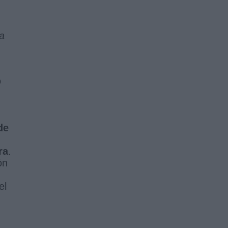
ha
o
de
ra
.
ón
el