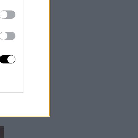
 de
en
sta