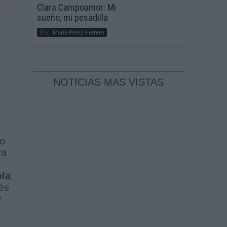
Clara Campoamor: Mi
sueño, mi pesadilla
Por
María Pérez Herrero
NOTICIAS MAS VISTAS
do
ra
ola
és
y