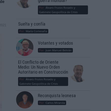
guerra mundial?
 de
Por
Álvaro Frutos Rosado y
Gabinete Geopolítica de Crisis
Suelta y confía
2021
Por
María Comesaña
Votantes y votados
Por
Juan Manuel Beltrán
El Conflicto de Oriente
Medio: Un Nuevo Orden
Autoritario en Construcción
Por
Álvaro Frutos Rosado y
Gabinete Geopolítica de Crisis
Reconquista leonesa
Por
Carlos Miranda