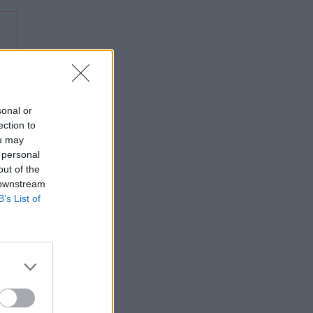
sonal or
ection to
ou may
 personal
out of the
 downstream
B’s List of
ido
os
pos