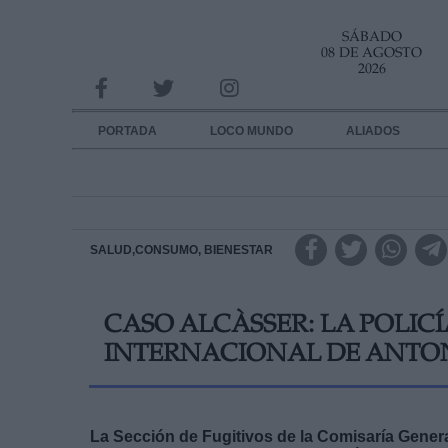
SÁBADO
INFORMACION SOBRE LA PROTECCIÓN DE TUS DATOS
08 DE AGOSTO
2026
Responsable:
Finalidad:
PORTADA
LOCO MUNDO
ALIADOS
Datos tratados:
Legitimación:
Destinatarios:
SALUD,CONSUMO, BIENESTAR
Derechos:
CASO ALCÀSSER: LA POLIC
link
INTERNACIONAL DE ANTO
Información adicional
link
La Sección de Fugitivos de la Comisaría General