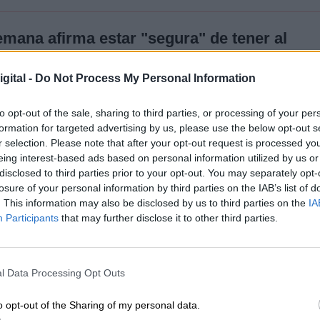
lemana afirma estar "segura" de tener al
del 'caso Madeleine McCann'
gital -
Do Not Process My Personal Information
21
to opt-out of the sale, sharing to third parties, or processing of your per
formation for targeted advertising by us, please use the below opt-out s
r selection. Please note that after your opt-out request is processed y
eing interest-based ads based on personal information utilized by us or
disclosed to third parties prior to your opt-out. You may separately opt-
losure of your personal information by third parties on the IAB’s list of
. This information may also be disclosed by us to third parties on the
IA
s recordados a nivel nacional e internacional ha s
Participants
that may further disclose it to other third parties.
3 de noviembre de 1992, cuando se producía el
inas de Alcàsser (Valencia) de entre 14 y 15 añ
por el prófugo Antonio Anglés y su compinche
l Data Processing Opt Outs
mantuvo en vilo a todo el país, hasta que sus cuer
 iniciar las investigaciones.
o opt-out of the Sharing of my personal data.