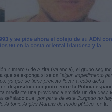
1993 y se pide ahora el cotejo de su ADN con
os 90 en la costa oriental irlandesa y la
ción número 6 de Alzira (Valencia), el grupo segun
ita que se exponga si se da "
algún impedimento pa
co, ya que se tiene previsto llevar a cabo dicha
n un
dispositivo conjunto entre la Policía españ
esta mediante una providencia emitida un día despu
ha señalado que "
por parte de este Juzgado no ha
l de Antonio Anglés Martins de modo público
" en la