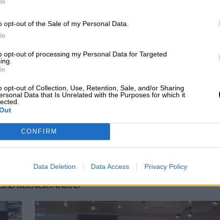
In
nde residían, a la discoteca Color de la vecina
o opt-out of the Sale of my Personal Data.
squeda de las chicas llegó a su fin el 27 de enero
In
s cadáveres semienterrados en un paraje de difícil
 de la presa de Tous. Más tarde, las autopsias
to opt-out of processing my Personal Data for Targeted
fueron torturadas y violadas antes de morir de un
ing.
In
o opt-out of Collection, Use, Retention, Sale, and/or Sharing
ersonal Data that Is Unrelated with the Purposes for which it
ngresó en la cárcel tras ser condenado por la
lected.
prisión
. Actualmente, salió y ahora se encuentra 
Out
iones posteriores, sin éxito, las que seguirán la pi
o de seguir vivo.
CONFIRM
iolación
antonio anglés
Policía
Interpol
Data Deletion
Data Access
Privacy Policy
CIAS RELACIONADAS