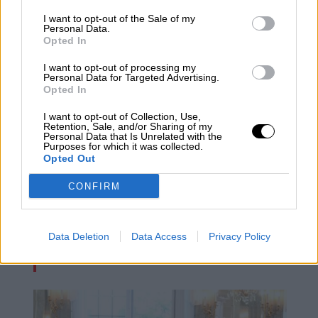
Esperamos que Pedro Sánchez
recupere el sentido de sus palabras
I want to opt-out of the Sale of my
Personal Data.
Opted In
I want to opt-out of processing my
Personal Data for Targeted Advertising.
Opted In
I want to opt-out of Collection, Use,
Retention, Sale, and/or Sharing of my
Personal Data that Is Unrelated with the
Purposes for which it was collected.
Opted Out
CONFIRM
Operación Chamartín, "licencia para
Data Deletion
Data Access
Privacy Policy
especular"