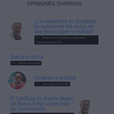
OPINIONES DIVERSAS
¿La ciudadanía de Occidente
es consciente del riesgo de
una tercera guerra mundial?
Por
Álvaro Frutos Rosado y Gabinete
Geopolítica de Crisis
Suelta y confía
Por
María Comesaña
Votantes y votados
Por
Juan Manuel Beltrán
El Conflicto de Oriente Medio:
Un Nuevo Orden Autoritario
en Construcción