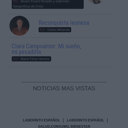
Por
Álvaro Frutos Rosado y Gabinete
Geopolítica de Crisis
Reconquista leonesa
Por
Carlos Miranda
Clara Campoamor: Mi sueño,
mi pesadilla
Por
María Pérez Herrero
NOTICIAS MAS VISTAS
|
|
LABERINTO ESPAÑOL
LABERINTO ESPAÑOL
SALUD,CONSUMO, BIENESTAR