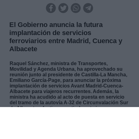
El Gobierno anuncia la futura
implantación de servicios
ferroviarios entre Madrid, Cuenca y
Albacete
Raquel Sánchez, ministra de Transportes,
Movilidad y Agenda Urbana, ha aprovechado su
reunión junto al presidente de Castilla-La Mancha,
Emiliano García-Page, para anunciar la próxima
implantación de servicios Avant Madrid-Cuenca-
Albacete para viajeros recurrentes. Además, la
ministra ha acudido al acto de puesta en servicio
del tramo de la autovía A-32 de Circunvalación Sur
de Albacete, efectivo a partir de este jueves.
JUEVES, 04 NOVIEMBRE 2021
AUTOR CELIA MARTÍN
Mas artículos del mismo autor/a