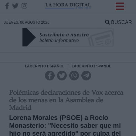
INFORMACION SOBRE LA
PROTECCIÓN DE TUS
BUSCAR
JUEVES, 06 AGOSTO 2026
DATOS
Responsable:
Finalidad:
|
LABERINTO ESPAÑOL
LABERINTO ESPAÑOL
Datos tratados:
Polémicas declaraciones de Vox acerca
de los menas en la Asamblea de
Madrid
Legitimación:
Lorena Morales (PSOE) a Rocío
Monasterio: "Necesito saber que mi
Destinatarios:
hijo no será agredido" por culpa del