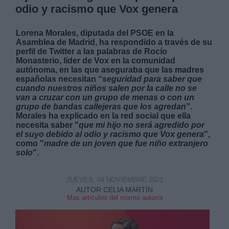
odio y racismo que Vox genera
Lorena Morales, diputada del PSOE en la
Asamblea de Madrid, ha respondido a través de su
perfil de Twitter a las palabras de Rocío
Monasterio, líder de Vox en la comunidad
Derechos:
autónoma, en las que aseguraba que las madres
españolas necesitan “
seguridad para saber que
cuando nuestros niños salen por la calle no se
link
van a cruzar con un grupo de menas o con un
grupo de bandas callejeras que los agredan
”.
Información adicional
Morales ha explicado en la red social que ella
link
necesita saber "
que mi hijo no será agredido por
el suyo debido al odio y racismo que Vox genera
",
como "
madre de un joven que fue niño extranjero
solo
".
JUEVES, 04 NOVIEMBRE 2021
AUTOR CELIA MARTÍN
Mas artículos del mismo autor/a