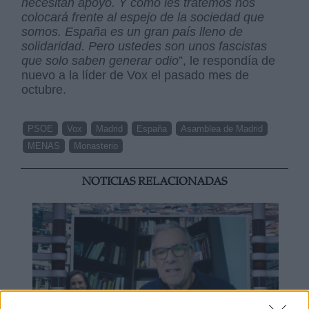
necesitan apoyo. Y como les tratemos nos
colocará frente al espejo de la sociedad que
somos. España es un gran país lleno de
solidaridad. Pero ustedes son unos fascistas
que solo saben generar odio
”, le respondía de
nuevo a la líder de Vox el pasado mes de
octubre.
PSOE
Vox
Madrid
España
Asamblea de Madrid
MENAS
Monasterio
NOTICIAS RELACIONADAS