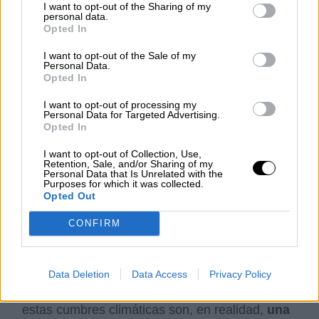
I want to opt-out of the Sharing of my
no superar los 2º C de calentamiento adicional
personal data.
en 2050 está más lejos, y que
es casi
Opted In
imposible conseguir el umbral del 1,5º C.
Al
I want to opt-out of the Sale of my
ritmo de los últimos años, el ecosistema
Personal Data.
terrestre se habrá calentado 2,7º C cuando se
Opted In
llegue a la mitad del siglo (1).
I want to opt-out of processing my
Personal Data for Targeted Advertising.
Opted In
Al cabo,
Glasgow habrá sido un globo
inflado
más, como los veinticinco anteriores.
I want to opt-out of Collection, Use,
Los líderes mundiales asistentes han competido
Retention, Sale, and/or Sharing of my
Personal Data that Is Unrelated with the
por acaparar titulares con las frases más
Purposes for which it was collected.
sonoras y formular las advertencias más
Opted Out
alarmantes, como si no dependiera en gran
parte de ellos
abordar de verdad la solución
CONFIRM
de los problemas
que hacen la tierra cada vez
más inhabitable.
Data Deletion
Data Access
Privacy Policy
Aparte de la operación de relaciones públicas,
estas cumbres climáticas son, en realidad,
una