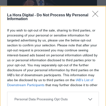
La Hora Digital -
Do Not Process My Personal
Information
If you wish to opt-out of the sale, sharing to third parties, or
processing of your personal or sensitive information for
targeted advertising by us, please use the below opt-out
section to confirm your selection. Please note that after your
opt-out request is processed you may continue seeing
interest-based ads based on personal information utilized by
La vigésimo sexta edición de estas
us or personal information disclosed to third parties prior to
conferencias para salvar el planeta
seguirá
your opt-out. You may separately opt-out of the further
adelante ahora con la participación de
disclosure of your personal information by third parties on the
activistas, científicos, negociantes y
IAB’s list of downstream participants. This information may
funcionarios
que trabajan a diario, desde
also be disclosed by us to third parties on the
IAB’s List of
intereses y perspectivas diferentes, en el
Downstream Participants
that may further disclose it to other
ilusorio empeño de evitar la catástrofe.
third parties.
Personal Data Processing Opt Outs
En vísperas de la cumbre,
el Panel científico
de Naciones Unidas
advirtió que el objetivo de