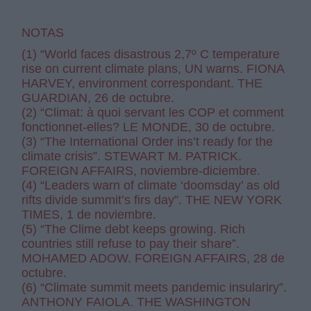
NOTAS
(1) “World faces disastrous 2,7º C temperature
rise on current climate plans, UN warns. FIONA
HARVEY, environment correspondant. THE
GUARDIAN, 26 de octubre.
(2) “Climat: à quoi servant les COP et comment
fonctionnet-elles? LE MONDE, 30 de octubre.
(3) “The International Order ins’t ready for the
climate crisis”. STEWART M. PATRICK.
FOREIGN AFFAIRS, noviembre-diciembre.
(4) “Leaders warn of climate ‘doomsday’ as old
rifts divide summit’s firs day”. THE NEW YORK
TIMES, 1 de noviembre.
(5) “The Clime debt keeps growing. Rich
countries still refuse to pay their share”.
MOHAMED ADOW. FOREIGN AFFAIRS, 28 de
octubre.
(6) “Climate summit meets pandemic insulariry”.
ANTHONY FAIOLA. THE WASHINGTON