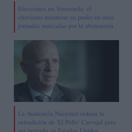
Elecciones en Venezuela: el
chavismo mantiene su poder en unas
jornadas marcadas por la abstención
La Audiencia Nacional ordena la
extradición de 'El Pollo' Carvajal para
ser juzgado en Estados Unidos