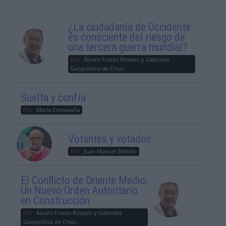
¿La ciudadanía de Occidente
es consciente del riesgo de
una tercera guerra mundial?
Por
Álvaro Frutos Rosado y Gabinete
Geopolítica de Crisis
Suelta y confía
Por
María Comesaña
Votantes y votados
Por
Juan Manuel Beltrán
El Conflicto de Oriente Medio:
Un Nuevo Orden Autoritario
en Construcción
Por
Álvaro Frutos Rosado y Gabinete
Geopolítica de Crisis