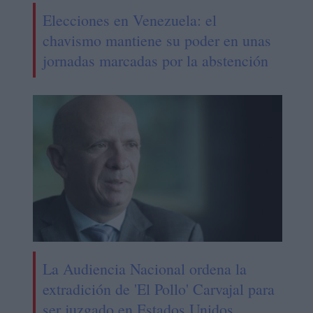
Elecciones en Venezuela: el
chavismo mantiene su poder en unas
jornadas marcadas por la abstención
La Audiencia Nacional ordena la
extradición de 'El Pollo' Carvajal para
ser juzgado en Estados Unidos