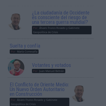
¿La ciudadanía de Occidente
es consciente del riesgo de
una tercera guerra mundial?
Por
Álvaro Frutos Rosado y Gabinete
Geopolítica de Crisis
Suelta y confía
Por
María Comesaña
Votantes y votados
Por
Juan Manuel Beltrán
El Conflicto de Oriente Medio:
Un Nuevo Orden Autoritario
en Construcción
Por
Álvaro Frutos Rosado y Gabinete
Geopolítica de Crisis