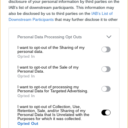
disclosure of your personal information by third parties on the
IAB’s list of downstream participants. This information may
also be disclosed by us to third parties on the
IAB’s List of
Downstream Participants
that may further disclose it to other
third parties.
Personal Data Processing Opt Outs
I want to opt-out of the Sharing of my
personal data.
Opted In
I want to opt-out of the Sale of my
Personal Data.
Opted In
Otero: "El modelo de Maduro es
destructivo, represivo, autoritario y
I want to opt-out of processing my
Personal Data for Targeted Advertising.
tiene como objetivo mantenerse en el
Opted In
poder indefinidamente"
I want to opt-out of Collection, Use,
Retention, Sale, and/or Sharing of my
Personal Data that Is Unrelated with the
Purposes for which it was collected.
Opted Out