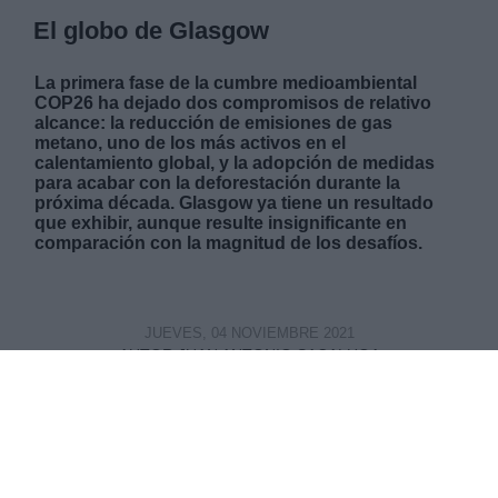
El globo de Glasgow
La primera fase de la cumbre medioambiental
COP26 ha dejado dos compromisos de relativo
alcance: la reducción de emisiones de gas
metano, uno de los más activos en el
calentamiento global, y la adopción de medidas
para acabar con la deforestación durante la
próxima década. Glasgow ya tiene un resultado
que exhibir, aunque resulte insignificante en
comparación con la magnitud de los desafíos.
JUEVES, 04 NOVIEMBRE 2021
AUTOR JUAN ANTONIO SACALUGA
Mas artículos del mismo autor/a