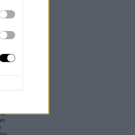
al
ón
o
las