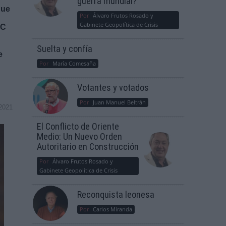
guerra mundial?
que
Por
Álvaro Frutos Rosado y
Gabinete Geopolítica de Crisis
RC
Suelta y confía
e
Por
María Comesaña
Votantes y votados
Por
Juan Manuel Beltrán
2021
El Conflicto de Oriente
Medio: Un Nuevo Orden
Autoritario en Construcción
Por
Álvaro Frutos Rosado y
Gabinete Geopolítica de Crisis
Reconquista leonesa
Por
Carlos Miranda