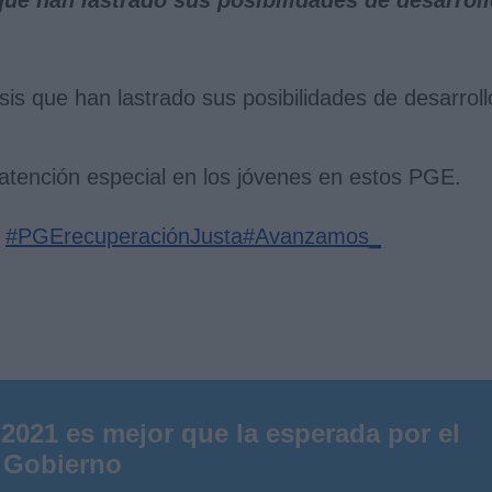
is que han lastrado sus posibilidades de desarroll
atención especial en los jóvenes en estos PGE.
#PGErecuperaciónJusta
#Avanzamos_
2021 es mejor que la esperada por el
Gobierno