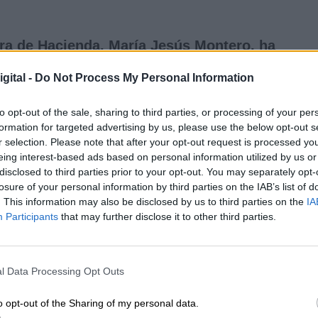
tra de Hacienda, María Jesús Montero, ha
de las cuentas públicas
desde la tribuna del
 que han solicitado la devolución de las cuentas u
gital -
Do Not Process My Personal Information
desde las
"propuestas, el respeto y la educació
"a este país le sobra crispación, ruido, debate
to opt-out of the sale, sharing to third parties, or processing of your per
ierra quemada"
. Pero esta llamada a la calma
formation for targeted advertising by us, please use the below opt-out s
ablo Casado y Santiago Abascal
pretenden utili
r selection. Please note that after your opt-out request is processed y
eing interest-based ads based on personal information utilized by us or
atizando el Gobierno de coalición
. Sin ir más lej
disclosed to third parties prior to your opt-out. You may separately opt-
os días que el Ejecutivo les obligaba a debatir sob
losure of your personal information by third parties on the IAB’s list of
que EH Bildu ha manifestado. Y ese parece que se
. This information may also be disclosed by us to third parties on the
IA
que se espera que sean una nueva bronca.
Participants
that may further disclose it to other third parties.
r de insistir en su idea de negociar con todos 
no se puede reprochar que un gobierno trabaje ha
l Data Processing Opt Outs
l respeto a las fuerzas políticas (...) para tratar d
ible"
, ha dicho María Jesús Montero.
o opt-out of the Sharing of my personal data.