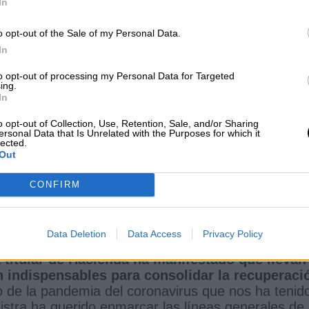
In
o opt-out of the Sale of my Personal Data.
In
to opt-out of processing my Personal Data for Targeted
ing.
In
o opt-out of Collection, Use, Retention, Sale, and/or Sharing
posición que aspira algún día a llevar las riendas de
ersonal Data that Is Unrelated with the Purposes for which it
lected.
Out
#PGErecuperaciónJusta
#Avanzamos_
CONFIRM
Data Deletion
Data Access
Privacy Policy
 titular de Hacienda ha manifestado que llevan 
indispensables para consolidar la recuperaci
so de la pandemia del coronavirus que nos ha tenid
tra ha querido enmarcar las líneas generales de 