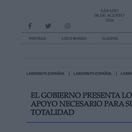
SÁBADO
INFORMACION SOBRE LA PROTECCIÓN DE TUS DATOS
08 DE AGOSTO
2026
Responsable:
Finalidad:
PORTADA
LOCO MUNDO
ALIADOS
Datos tratados:
Legitimación:
Destinatarios:
|
|
LABERINTO ESPAÑOL
LABERINTO ESPAÑOL
LABE
Derechos:
EL GOBIERNO PRESENTA LO
link
APOYO NECESARIO PARA S
Información adicional
link
TOTALIDAD