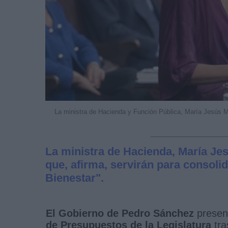
La ministra de Hacienda y Función Pública, María Jesús 
La ministra de Hacienda, María Je
que, afirma, servirán para consolid
Bienestar".
El Gobierno de Pedro Sánchez
presen
de Presupuestos de la Legislatura
tra