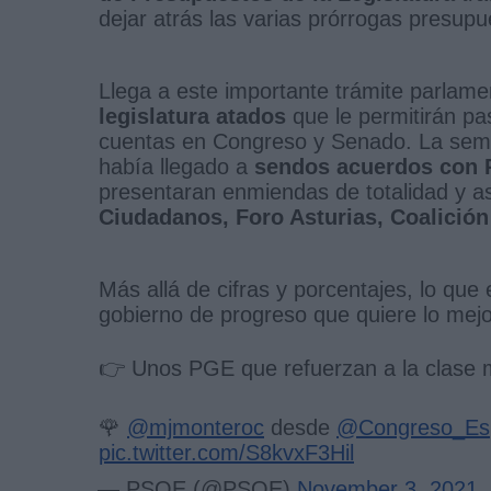
dejar atrás las varias prórrogas presup
Llega a este importante trámite parlame
legislatura atados
que le permitirán pas
cuentas en Congreso y Senado. La sema
había llegado a
sendos acuerdos con 
presentaran enmiendas de totalidad y a
Ciudadanos, Foro Asturias, Coalición
Más allá de cifras y porcentajes, lo que
gobierno de progreso que quiere lo mejo
👉 Unos PGE que refuerzan a la clase m
🌹
@mjmonteroc
desde
@Congreso_Es
pic.twitter.com/S8kvxF3Hil
— PSOE (@PSOE)
November 3, 2021