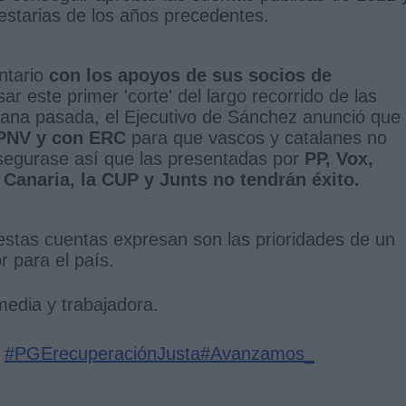
uestarias de los años precedentes.
ntario
con los apoyos de sus socios de
ar este primer 'corte' del largo recorrido de las
na pasada, el Ejecutivo de Sánchez anunció que
PNV y con ERC
para que vascos y catalanes no
segurase así que las presentadas por
PP, Vox,
 Canaria, la CUP y Junts no tendrán éxito.
 estas cuentas expresan son las prioridades de un
r para el país.
edia y trabajadora.
#PGErecuperaciónJusta
#Avanzamos_