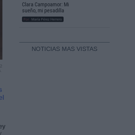
Clara Campoamor: Mi
sueño, mi pesadilla
Por
María Pérez Herrero
NOTICIAS MAS VISTAS
22
s.
s
el
ey
y