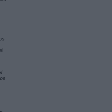
os
el
el
nos
lo