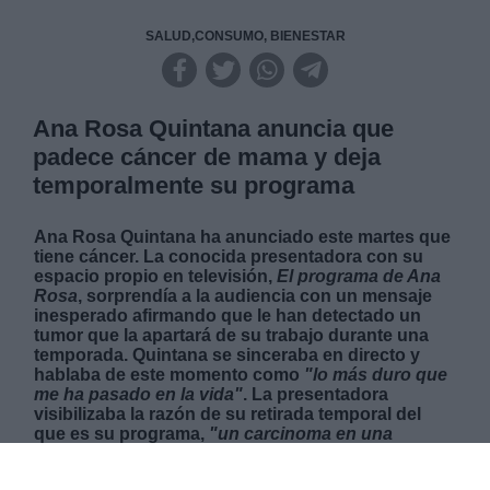
SALUD,CONSUMO, BIENESTAR
Ana Rosa Quintana anuncia que
padece cáncer de mama y deja
temporalmente su programa
Ana Rosa Quintana ha anunciado este martes que
tiene cáncer. La conocida presentadora con su
espacio propio en televisión,
El programa de Ana
Rosa
, sorprendía a la audiencia con un mensaje
inesperado afirmando que le han detectado un
tumor que la apartará de su trabajo durante una
temporada. Quintana se sinceraba en directo y
hablaba de este momento como
"lo más duro que
me ha pasado en la vida"
. La presentadora
visibilizaba la razón de su retirada temporal del
que es su programa,
"un carcinoma en una
mama"
, y hacía un llamamiento a las mujeres para
que acudan a las revisiones pertinentes. A ella se