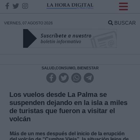
INFORMACION SOBRE LA
PROTECCIÓN DE TUS
BUSCAR
VIERNES, 07 AGOSTO 2026
DATOS
Responsable:
Finalidad:
SALUD,CONSUMO, BIENESTAR
Datos tratados:
Los vuelos desde La Palma se
suspenden dejando en la isla a miles
de turistas que fueron a visitar el
Legitimación:
volcán
Destinatarios:
Más de un mes después del inicio de la erupción
del volcán de “Cumbre Vieja”, la situación lejos de