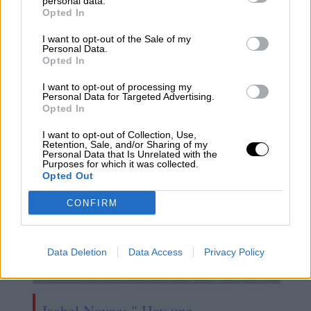
personal data.
Opted In
I want to opt-out of the Sale of my
Personal Data.
Opted In
Viajar es medicina natural contra la
I want to opt-out of processing my
Personal Data for Targeted Advertising.
ansiedad y la depresión
Opted In
I want to opt-out of Collection, Use,
Retention, Sale, and/or Sharing of my
Personal Data that Is Unrelated with the
Purposes for which it was collected.
Opted Out
CONFIRM
Data Deletion
Data Access
Privacy Policy
Isabel Novoa: " Hay una