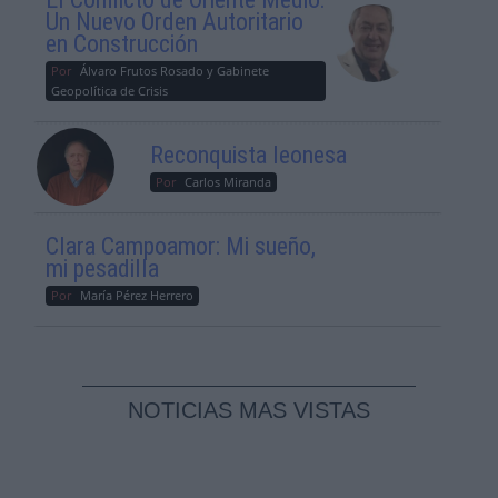
Un Nuevo Orden Autoritario
en Construcción
Por
Álvaro Frutos Rosado y Gabinete
Geopolítica de Crisis
Reconquista leonesa
Por
Carlos Miranda
Clara Campoamor: Mi sueño,
mi pesadilla
Por
María Pérez Herrero
NOTICIAS MAS VISTAS