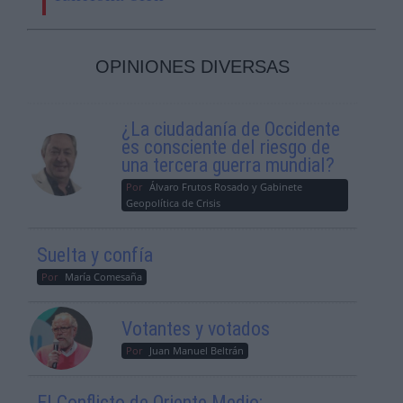
OPINIONES DIVERSAS
¿La ciudadanía de Occidente
es consciente del riesgo de
una tercera guerra mundial?
Por
Álvaro Frutos Rosado y Gabinete
Geopolítica de Crisis
Suelta y confía
Por
María Comesaña
Votantes y votados
Por
Juan Manuel Beltrán
El Conflicto de Oriente Medio: