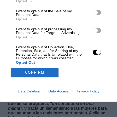
Opted In
SALUD,CONSUMO, BIENESTAR
I want to opt-out of the Sale of my
Personal Data.
Opted In
I want to opt-out of processing my
Ana Rosa Quintana anuncia que
Personal Data for Targeted Advertising.
padece cáncer de mama y deja
Opted In
temporalmente su programa
I want to opt-out of Collection, Use,
Retention, Sale, and/or Sharing of my
Personal Data that Is Unrelated with the
Ana Rosa Quintana ha anunciado este martes que
Purposes for which it was collected.
tiene cáncer. La conocida presentadora con su
Opted Out
espacio propio en televisión,
El programa de Ana
Rosa
, sorprendía a la audiencia con un mensaje
CONFIRM
inesperado afirmando que le han detectado un
tumor que la apartará de su trabajo durante una
temporada. Quintana se sinceraba en directo y
hablaba de este momento como
"lo más duro que
Data Deletion
Data Access
Privacy Policy
me ha pasado en la vida"
. La presentadora
visibilizaba la razón de su retirada temporal del
que es su programa,
"un carcinoma en una
mama"
, y hacía un llamamiento a las mujeres para
que acudan a las revisiones pertinentes. A ella se