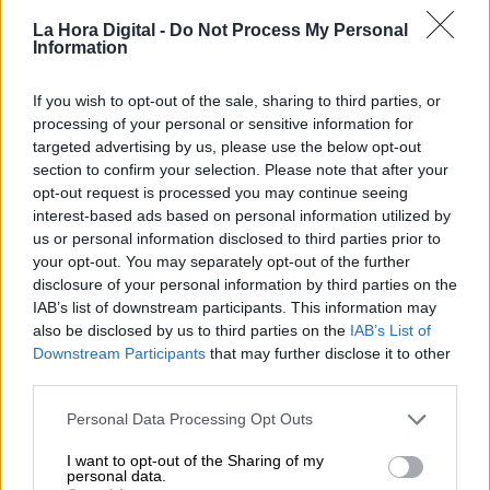
Un Nuevo Orden Autoritario
La Hora Digital -
Do Not Process My Personal
en Construcción
Information
Por
Álvaro Frutos Rosado y Gabinete
Geopolítica de Crisis
If you wish to opt-out of the sale, sharing to third parties, or
processing of your personal or sensitive information for
targeted advertising by us, please use the below opt-out
Reconquista leonesa
section to confirm your selection. Please note that after your
Por
Carlos Miranda
opt-out request is processed you may continue seeing
interest-based ads based on personal information utilized by
Clara Campoamor: Mi sueño,
us or personal information disclosed to third parties prior to
mi pesadilla
your opt-out. You may separately opt-out of the further
disclosure of your personal information by third parties on the
Por
María Pérez Herrero
IAB’s list of downstream participants. This information may
also be disclosed by us to third parties on the
IAB’s List of
Downstream Participants
that may further disclose it to other
third parties.
NOTICIAS MAS VISTAS
Personal Data Processing Opt Outs
I want to opt-out of the Sharing of my
personal data.