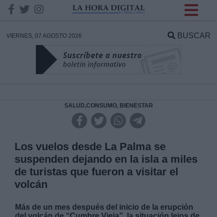
INFORMACION SOBRE LA
PROTECCIÓN DE TUS
BUSCAR
VIERNES, 07 AGOSTO 2026
DATOS
Responsable:
Finalidad:
SALUD,CONSUMO, BIENESTAR
Datos tratados:
Los vuelos desde La Palma se
suspenden dejando en la isla a miles
de turistas que fueron a visitar el
Legitimación:
volcán
Destinatarios:
Más de un mes después del inicio de la erupción
del volcán de “Cumbre Vieja”, la situación lejos de