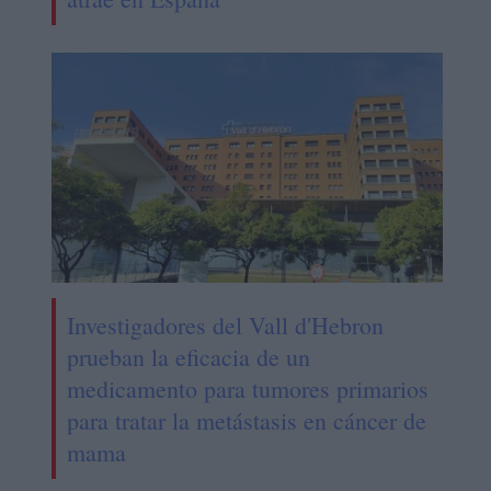
Investigadores del Vall d'Hebron
prueban la eficacia de un
medicamento para tumores primarios
para tratar la metástasis en cáncer de
mama