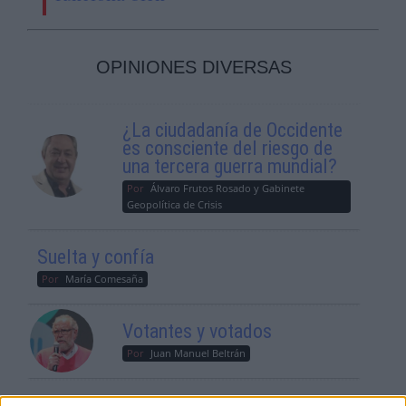
OPINIONES DIVERSAS
¿La ciudadanía de Occidente
es consciente del riesgo de
una tercera guerra mundial?
Por
Álvaro Frutos Rosado y Gabinete
Geopolítica de Crisis
Suelta y confía
Por
María Comesaña
Votantes y votados
Por
Juan Manuel Beltrán
El Conflicto de Oriente Medio: