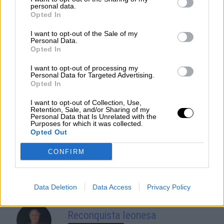
es consciente del riesgo de
personal data.
una tercera guerra mundial?
Opted In
Por
Álvaro Frutos Rosado y Gabinete
I want to opt-out of the Sale of my
Geopolítica de Crisis
Personal Data.
Opted In
Suelta y confía
I want to opt-out of processing my
Personal Data for Targeted Advertising.
Por
María Comesaña
Opted In
Votantes y votados
I want to opt-out of Collection, Use,
Retention, Sale, and/or Sharing of my
Personal Data that Is Unrelated with the
Por
Juan Manuel Beltrán
Purposes for which it was collected.
Opted Out
El Conflicto de Oriente Medio:
CONFIRM
Un Nuevo Orden Autoritario
en Construcción
Por
Álvaro Frutos Rosado y Gabinete
Geopolítica de Crisis
Data Deletion
Data Access
Privacy Policy
Reconquista leonesa