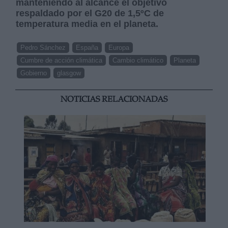
manteniendo al alcance el objetivo
respaldado por el G20 de 1,5ºC de
temperatura media en el planeta.
Pedro Sánchez
España
Europa
Cumbre de acción climática
Cambio climático
Planeta
Gobierno
glasgow
NOTICIAS RELACIONADAS