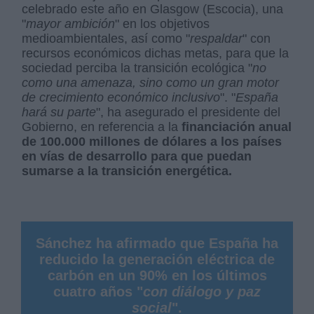
celebrado este año en Glasgow (Escocia), una
"
mayor ambición
" en los objetivos
medioambientales, así como "
respaldar
" con
recursos económicos dichas metas, para que la
sociedad perciba la transición ecológica "
no
como una amenaza, sino como un gran motor
de crecimiento económico inclusivo
". "
España
hará su parte
", ha asegurado el presidente del
Gobierno, en referencia a la
financiación anual
de 100.000 millones de dólares a los países
en vías de desarrollo para que puedan
sumarse a la transición energética.
Sánchez ha afirmado que España ha
reducido la generación eléctrica de
carbón en un 90% en los últimos
cuatro años "
con diálogo y paz
social
".