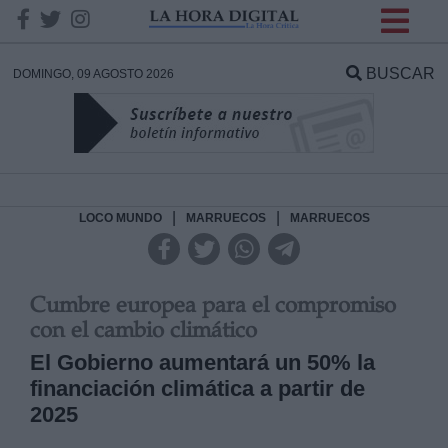
INFORMACION SOBRE LA
PROTECCIÓN DE TUS
BUSCAR
DOMINGO, 09 AGOSTO 2026
DATOS
Responsable:
Finalidad:
|
|
LOCO MUNDO
MARRUECOS
MARRUECOS
Datos tratados:
Cumbre europea para el compromiso
con el cambio climático
El Gobierno aumentará un 50% la
Legitimación:
financiación climática a partir de
Destinatarios:
2025