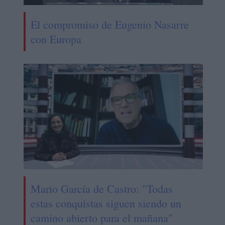
El compromiso de Eugenio Nasarre
con Europa
Mario García de Castro: "Todas
estas conquistas siguen siendo un
camino abierto para el mañana"