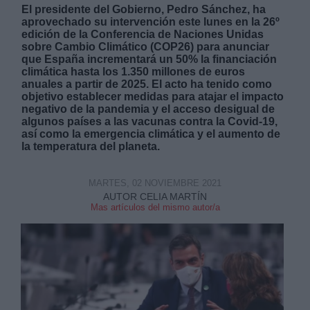
El presidente del Gobierno, Pedro Sánchez, ha
aprovechado su intervención este lunes en la 26º
edición de la Conferencia de Naciones Unidas
sobre Cambio Climático (COP26) para anunciar
que España incrementará un 50% la financiación
climática hasta los 1.350 millones de euros
anuales a partir de 2025. El acto ha tenido como
Derechos:
objetivo establecer medidas para atajar el impacto
negativo de la pandemia y el acceso desigual de
algunos países a las vacunas contra la Covid-19,
link
así como la emergencia climática y el aumento de
la temperatura del planeta.
Información adicional
link
MARTES, 02 NOVIEMBRE 2021
AUTOR CELIA MARTÍN
Mas artículos del mismo autor/a