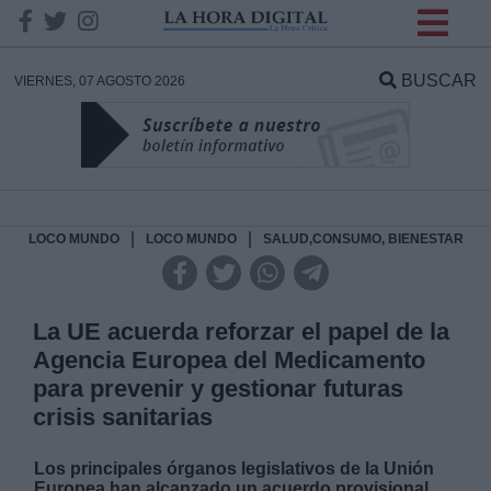
INFORMACION SOBRE LA
PROTECCIÓN DE TUS
BUSCAR
VIERNES, 07 AGOSTO 2026
DATOS
Responsable:
Finalidad:
|
|
LOCO MUNDO
LOCO MUNDO
SALUD,CONSUMO, BIENESTAR
Datos tratados:
La UE acuerda reforzar el papel de la
Agencia Europea del Medicamento
para prevenir y gestionar futuras
Legitimación:
crisis sanitarias
Destinatarios:
Los principales órganos legislativos de la Unión
Europea han alcanzado un acuerdo provisional