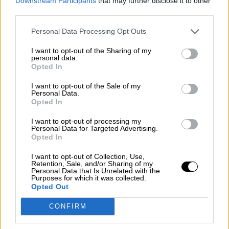
Downstream Participants
that may further disclose it to other
third parties.
Personal Data Processing Opt Outs
I want to opt-out of the Sharing of my
personal data.
Opted In
¿QUÉ ESTÁ PASANDO EN EL
MUNDO? "La verdad es lo primero
I want to opt-out of the Sale of my
Personal Data.
que se pierde cuando hay una
Opted In
guerra"
I want to opt-out of processing my
Personal Data for Targeted Advertising.
Opted In
I want to opt-out of Collection, Use,
Retention, Sale, and/or Sharing of my
Personal Data that Is Unrelated with the
Purposes for which it was collected.
Opted Out
CONFIRM