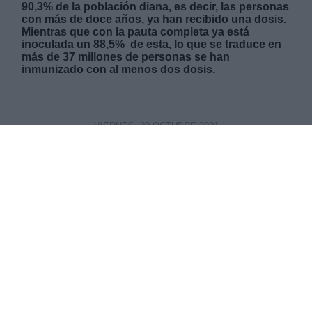
90,3% de la población diana, es decir, las personas
con más de doce años, ya han recibido una dosis.
Mientras que con la pauta completa ya está
inoculada un 88,5% de esta, lo que se traduce en
más de 37 millones de personas se han
inmunizado con al menos dos dosis.
VIERNES, 29 OCTUBRE 2021
AUTOR JUAN ALMANSA
Mas artículos del mismo autor/a