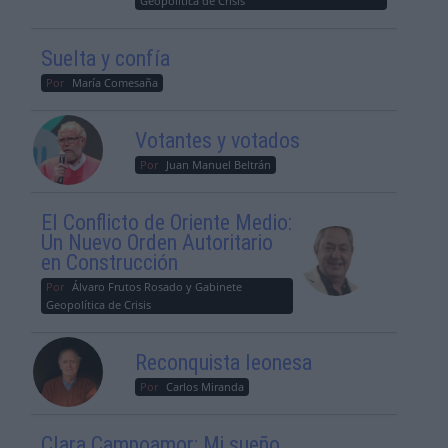
Geopolítica de Crisis
Suelta y confía
Por
María Comesaña
Votantes y votados
Por
Juan Manuel Beltrán
El Conflicto de Oriente Medio:
Un Nuevo Orden Autoritario
en Construcción
Por
Álvaro Frutos Rosado y Gabinete
Geopolítica de Crisis
Reconquista leonesa
Por
Carlos Miranda
Clara Campoamor: Mi sueño,