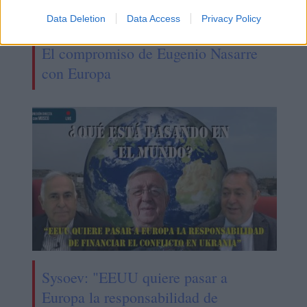
Data Deletion
Data Access
Privacy Policy
El compromiso de Eugenio Nasarre
con Europa
Sysoev: "EEUU quiere pasar a
Europa la responsabilidad de