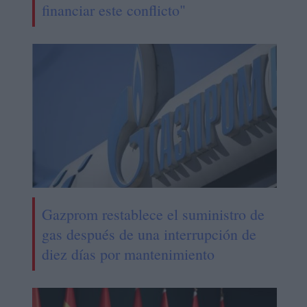
financiar este conflicto"
Gazprom restablece el suministro de
gas después de una interrupción de
diez días por mantenimiento