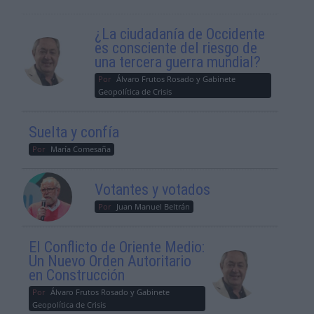
¿La ciudadanía de Occidente
es consciente del riesgo de
una tercera guerra mundial?
Por
Álvaro Frutos Rosado y Gabinete
Geopolítica de Crisis
Suelta y confía
Por
María Comesaña
Votantes y votados
Por
Juan Manuel Beltrán
El Conflicto de Oriente Medio:
Un Nuevo Orden Autoritario
en Construcción
Por
Álvaro Frutos Rosado y Gabinete
Geopolítica de Crisis