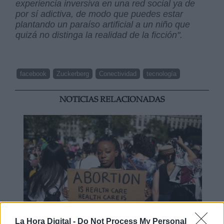
experiencia inversiva en una red social ya de
por sí adictiva, de modo que puedes estar
plantando un paraíso artificial a un niño que
quizá no distinga la realidad de la ficción".
facebook
Zuckerberg
Conectividad
tecnología
NOTICIAS RELACIONADAS
La Hora Digital -
Do Not Process My Personal