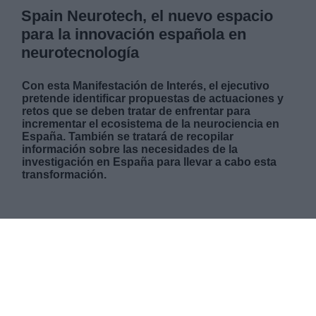
Spain Neurotech, el nuevo espacio
para la innovación española en
neurotecnología
Con esta Manifestación de Interés, el ejecutivo
pretende identificar propuestas de actuaciones y
retos que se deben tratar de enfrentar para
incrementar el ecosistema de la neurociencia en
España. También se tratará de recopilar
información sobre las necesidades de la
investigación en España para llevar a cabo esta
transformación.
JUEVES, 28 OCTUBRE 2021
AUTOR JUAN ALMANSA
Mas artículos del mismo autor/a