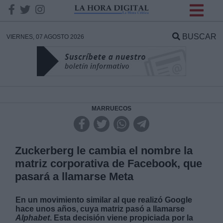
INFORMACION SOBRE LA
PROTECCIÓN DE TUS
BUSCAR
VIERNES, 07 AGOSTO 2026
DATOS
Responsable:
Finalidad:
MARRUECOS
Datos tratados:
Zuckerberg le cambia el nombre la
matriz corporativa de Facebook, que
pasará a llamarse Meta
Legitimación:
En un movimiento similar al que realizó Google
Destinatarios:
hace unos años, cuya matriz pasó a llamarse
Alphabet
. Esta decisión viene propiciada por la