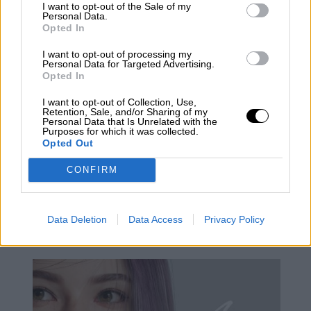
I want to opt-out of the Sale of my
Personal Data.
Opted In
I want to opt-out of processing my
Personal Data for Targeted Advertising.
Opted In
I want to opt-out of Collection, Use,
Retention, Sale, and/or Sharing of my
Personal Data that Is Unrelated with the
Purposes for which it was collected.
Opted Out
CONFIRM
Ford de Almussafes (Valencia)
creará 25.000 empleos en la
Data Deletion
Data Access
Privacy Policy
fabricación de coches eléctricos