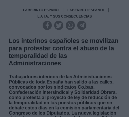
|
|
LABERINTO ESPAÑOL
LABERINTO ESPAÑOL
L A I.A. Y SUS CONSECUENCIAS
Los interinos españoles se movilizan
para protestar contra el abuso de la
temporalidad de las
Administraciones
Trabajadores interinos de las Administraciones
Públicas de toda España han salido a las calles,
convocados por los sindicatos Co.bas,
Confederación Intersindical y Solidaridad Obrera,
como protesta al proyecto de ley de reducción de
la temporalidad en los puestos públicos que se
debate estos días en la comisión parlamentaria del
Congreso de los Diputados. La nueva legislación
debe dar respuesta al abuso de la temporalidad y
también a la situación de alrededor de 750.000
trabajadores que llevan años con contratos