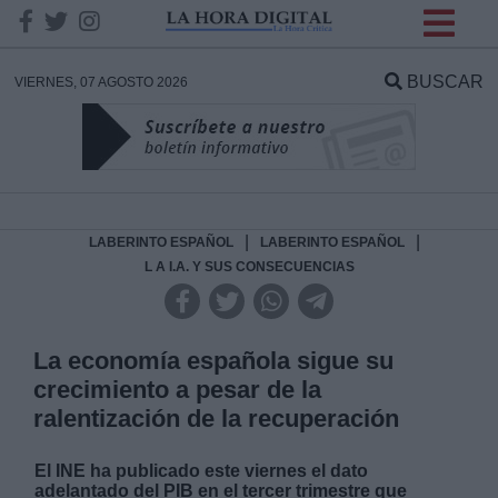
INFORMACION SOBRE LA
PROTECCIÓN DE TUS
BUSCAR
VIERNES, 07 AGOSTO 2026
DATOS
Responsable:
Finalidad:
|
|
LABERINTO ESPAÑOL
LABERINTO ESPAÑOL
L A I.A. Y SUS CONSECUENCIAS
Datos tratados:
La economía española sigue su
crecimiento a pesar de la
Legitimación:
ralentización de la recuperación
Destinatarios:
El INE ha publicado este viernes el dato
adelantado del PIB en el tercer trimestre que