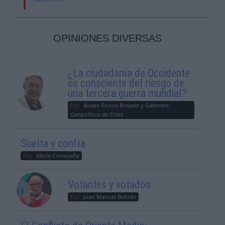
OPINIONES DIVERSAS
¿La ciudadanía de Occidente
es consciente del riesgo de
una tercera guerra mundial?
Por
Álvaro Frutos Rosado y Gabinete
Geopolítica de Crisis
Suelta y confía
Por
María Comesaña
Votantes y votados
Por
Juan Manuel Beltrán