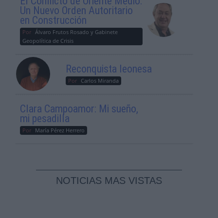
El Conflicto de Oriente Medio:
Un Nuevo Orden Autoritario
en Construcción
Por
Álvaro Frutos Rosado y Gabinete
Geopolítica de Crisis
Reconquista leonesa
Por
Carlos Miranda
Clara Campoamor: Mi sueño,
mi pesadilla
Por
María Pérez Herrero
NOTICIAS MAS VISTAS