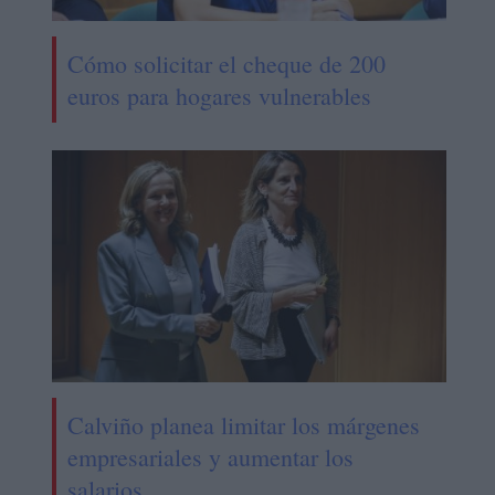
Cómo solicitar el cheque de 200
euros para hogares vulnerables
Calviño planea limitar los márgenes
empresariales y aumentar los
salarios