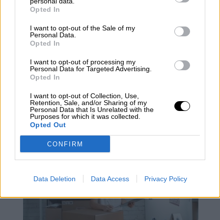
personal data.
Opted In
I want to opt-out of the Sale of my
Personal Data.
Opted In
I want to opt-out of processing my
Personal Data for Targeted Advertising.
Desde ALA alertan de que reducir
Opted In
los vuelos cortos solo reduciría el
I want to opt-out of Collection, Use,
0,06% de los gases de efecto
Retention, Sale, and/or Sharing of my
Personal Data that Is Unrelated with the
Purposes for which it was collected.
invernadero
Opted Out
CONFIRM
Data Deletion
Data Access
Privacy Policy