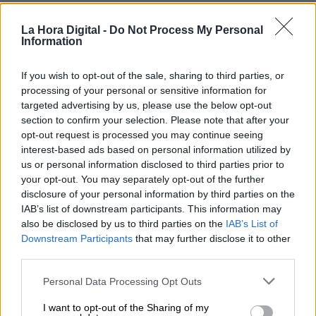
➡️Crecimiento de calidad gracias a la demanda
La Hora Digital -
Do Not Process My Personal
externa, al repunte de la inversión y a la
Information
recuperación de
productividad
#PlandeRecuperación
If you wish to opt-out of the sale, sharing to third parties, or
pic.twitter.com/NhoiZTbAzP
processing of your personal or sensitive information for
— Asuntos Económicos y Transformación
targeted advertising by us, please use the below opt-out
Digital (@_minecogob)
October 29, 2021
section to confirm your selection. Please note that after your
opt-out request is processed you may continue seeing
interest-based ads based on personal information utilized by
us or personal information disclosed to third parties prior to
crecimiento PIB
Economía
Contabilidad Nacional
your opt-out. You may separately opt-out of the further
Recuperación
disclosure of your personal information by third parties on the
IAB’s list of downstream participants. This information may
also be disclosed by us to third parties on the
IAB’s List of
NOTICIAS RELACIONADAS
Downstream Participants
that may further disclose it to other
third parties.
Personal Data Processing Opt Outs
I want to opt-out of the Sharing of my