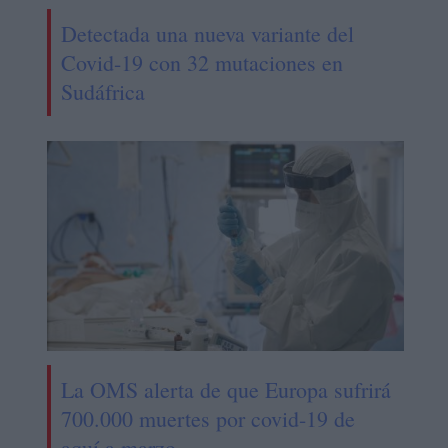
Detectada una nueva variante del
Covid-19 con 32 mutaciones en
Sudáfrica
La OMS alerta de que Europa sufrirá
700.000 muertes por covid-19 de
aquí a marzo