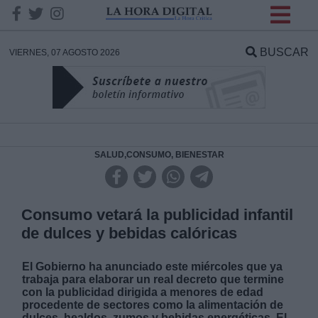
INFORMACION SOBRE LA
PROTECCIÓN DE TUS
BUSCAR
VIERNES, 07 AGOSTO 2026
DATOS
Responsable:
Finalidad:
SALUD,CONSUMO, BIENESTAR
Datos tratados:
Consumo vetará la publicidad infantil
de dulces y bebidas calóricas
Legitimación:
El Gobierno ha anunciado este miércoles que ya
trabaja para elaborar un real decreto que termine
Destinatarios:
con la publicidad dirigida a menores de edad
procedente de sectores como la alimentación de
dulces, healdos, zumos y bebidas energéticas. El