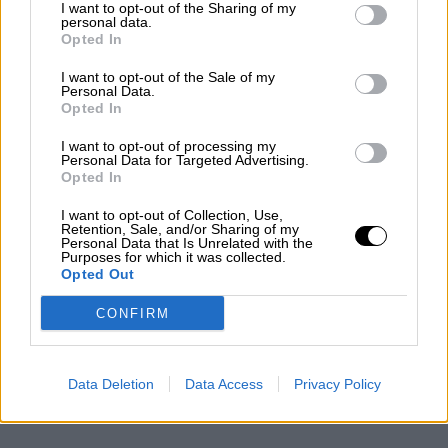
I want to opt-out of the Sharing of my
Un Nuevo Orden Autoritario
personal data.
en Construcción
Opted In
Por
Álvaro Frutos Rosado y Gabinete
I want to opt-out of the Sale of my
Geopolítica de Crisis
Personal Data.
Opted In
Reconquista leonesa
I want to opt-out of processing my
Personal Data for Targeted Advertising.
Por
Carlos Miranda
Opted In
I want to opt-out of Collection, Use,
Clara Campoamor: Mi sueño,
Retention, Sale, and/or Sharing of my
mi pesadilla
Personal Data that Is Unrelated with the
Purposes for which it was collected.
Por
María Pérez Herrero
Opted Out
CONFIRM
NOTICIAS MAS VISTAS
Data Deletion
Data Access
Privacy Policy