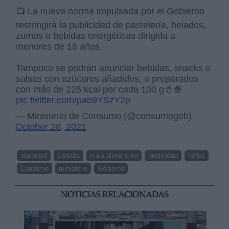
📺 La nueva norma impulsada por el Gobierno
restringirá la publicidad de pastelería, helados,
zumos o bebidas energéticas dirigida a
menores de 16 años.
Tampoco se podrán anunciar bebidas, snacks o
salsas con azúcares añadidos, o preparados
con más de 225 kcal por cada 100 g🥤🍿
pic.twitter.com/pab9YSzY2p
— Ministerio de Consumo (@consumogob)
October 28, 2021
obesidad
España
mala alimención
publicidad
Niños
Consumo
ministerio
Gobierno
NOTICIAS RELACIONADAS