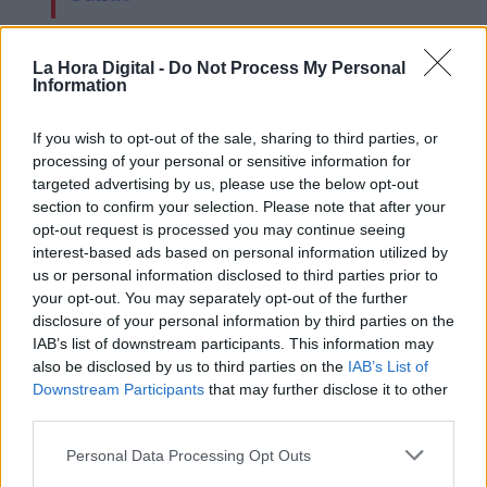
La Hora Digital -
Do Not Process My Personal
OPINIONES DIVERSAS
Information
If you wish to opt-out of the sale, sharing to third parties, or
¿La ciudadanía de Occidente
processing of your personal or sensitive information for
es consciente del riesgo de
targeted advertising by us, please use the below opt-out
una tercera guerra mundial?
section to confirm your selection. Please note that after your
Por
Álvaro Frutos Rosado y Gabinete
opt-out request is processed you may continue seeing
Geopolítica de Crisis
interest-based ads based on personal information utilized by
us or personal information disclosed to third parties prior to
your opt-out. You may separately opt-out of the further
Suelta y confía
disclosure of your personal information by third parties on the
Por
María Comesaña
IAB’s list of downstream participants. This information may
also be disclosed by us to third parties on the
IAB’s List of
Downstream Participants
that may further disclose it to other
Votantes y votados
third parties.
Por
Juan Manuel Beltrán
Personal Data Processing Opt Outs
El Conflicto de Oriente Medio: