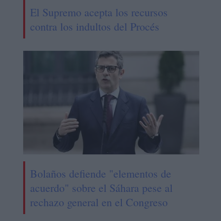
El Supremo acepta los recursos
contra los indultos del Procés
Bolaños defiende "elementos de
acuerdo" sobre el Sáhara pese al
rechazo general en el Congreso