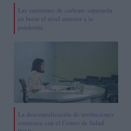
Las emisiones de carbono superarán
en breve el nivel anterior a la
pandemia
La descentralización de instituciones
comienza con el Centro de Salud