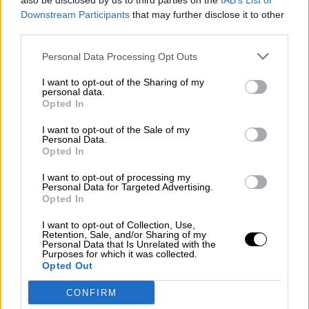
also be disclosed by us to third parties on the
IAB’s List of
Rodríguez en el Congreso no
Downstream Participants
that may further disclose it to other
ocupará su escaño
third parties.
Personal Data Processing Opt Outs
La sustituta de Alberto Rodríguez en el Congreso,
Fátima González Bello, ha anunciado su renuncia
I want to opt-out of the Sharing of my
a ocupar el asiento de su compañero de
personal data.
formación. El exdiputado de Unidas Podemos
Opted In
perdió su escaño tras ser condenado por el
Tribunal Supremo por un atentado a agentes de la
I want to opt-out of the Sale of my
autoridad. Fátima González ha comunicado su
Personal Data.
decisión mediante un mensaje de Facebook en el
Opted In
que se ha pronunciado sobre la situación que
rodea al exdiputado, que ha calificado de "ataque
I want to opt-out of processing my
Personal Data for Targeted Advertising.
a la democracia".
Opted In
JUEVES, 28 OCTUBRE 2021
I want to opt-out of Collection, Use,
Retention, Sale, and/or Sharing of my
AUTOR SANDRA GONZÁLEZ
Personal Data that Is Unrelated with the
Mas artículos del mismo autor/a
Purposes for which it was collected.
Opted Out
CONFIRM