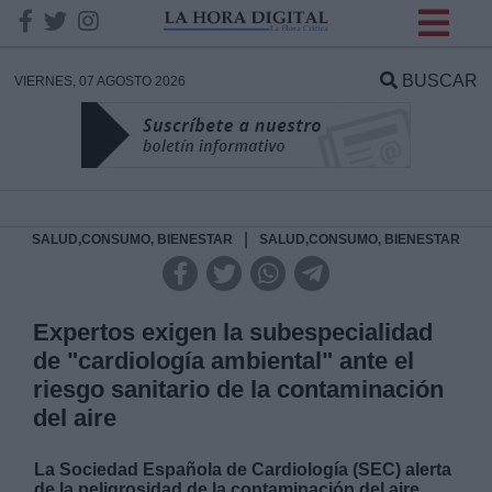
INFORMACION SOBRE LA
PROTECCIÓN DE TUS
BUSCAR
VIERNES, 07 AGOSTO 2026
DATOS
Responsable:
Finalidad:
|
SALUD,CONSUMO, BIENESTAR
SALUD,CONSUMO, BIENESTAR
Datos tratados:
Expertos exigen la subespecialidad
de "cardiología ambiental" ante el
riesgo sanitario de la contaminación
Legitimación:
del aire
Destinatarios:
La Sociedad Española de Cardiología (SEC) alerta
de la peligrosidad de la contaminación del aire,