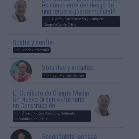
es consciente del riesgo de
una tercera guerra mundial?
Por
Álvaro Frutos Rosado y Gabinete
Geopolítica de Crisis
Suelta y confía
Por
María Comesaña
Votantes y votados
Por
Juan Manuel Beltrán
El Conflicto de Oriente Medio:
Un Nuevo Orden Autoritario
en Construcción
Por
Álvaro Frutos Rosado y Gabinete
Geopolítica de Crisis
Reconquista leonesa