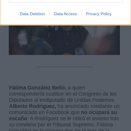
Data Deletion
Data Access
Privacy Policy
Fátima González Bello,
a quien
correspondería sustituir en el Congreso de los
Diputados al exdiputado de Unidas Podemos
Alberto Rodríguez,
ha anunciado mediante un
comunicado en Facebook que
no ocupará su
escaño
. A Rodríguez se le retiró el asiento tras
su condena por el Tribunal Supremo. Fátima
González es la número dos en la lista de la