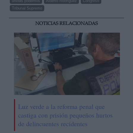
unidas podemos
Alberto Rodríguez
Congreso
Tribunal Supremo
NOTICIAS RELACIONADAS
Luz verde a la reforma penal que
castiga con prisión pequeños hurtos
de delincuentes recidentes