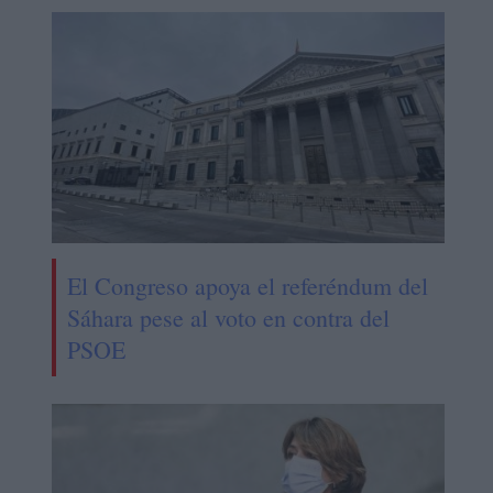
El Congreso apoya el referéndum del
Sáhara pese al voto en contra del
PSOE