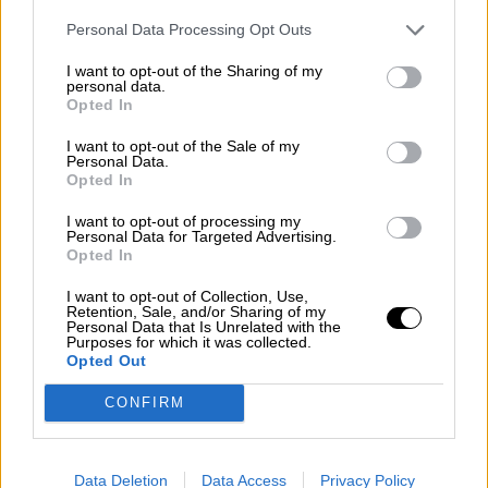
Personal Data Processing Opt Outs
I want to opt-out of the Sharing of my
personal data.
El Supremo acepta los recursos
Opted In
contra los indultos del Procés
I want to opt-out of the Sale of my
Personal Data.
Opted In
I want to opt-out of processing my
Personal Data for Targeted Advertising.
Opted In
I want to opt-out of Collection, Use,
Retention, Sale, and/or Sharing of my
Personal Data that Is Unrelated with the
Purposes for which it was collected.
Opted Out
CONFIRM
El Supremo tumba uno de los
Data Deletion
Data Access
Privacy Policy