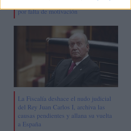
nombramientos de Dolores Delgado
por falta de motivación
La Fiscalía deshace el nudo judicial
del Rey Juan Carlos I, archiva las
causas pendientes y allana su vuelta
a España