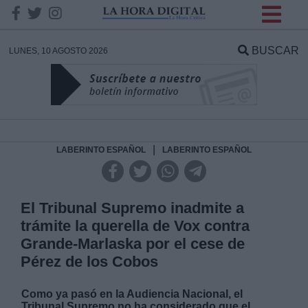
INFORMACION SOBRE LA
PROTECCIÓN DE TUS
BUSCAR
LUNES, 10 AGOSTO 2026
DATOS
Responsable:
Finalidad:
|
LABERINTO ESPAÑOL
LABERINTO ESPAÑOL
Datos tratados:
El Tribunal Supremo inadmite a
trámite la querella de Vox contra
Grande-Marlaska por el cese de
Legitimación:
Pérez de los Cobos
Destinatarios:
Como ya pasó en la Audiencia Nacional, el
Tribunal Supremo no ha considerado que el