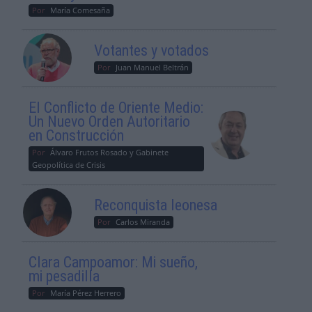
Por
María Comesaña
Votantes y votados
Por
Juan Manuel Beltrán
El Conflicto de Oriente Medio:
Un Nuevo Orden Autoritario
en Construcción
Por
Álvaro Frutos Rosado y Gabinete
Geopolítica de Crisis
Reconquista leonesa
Por
Carlos Miranda
Clara Campoamor: Mi sueño,
mi pesadilla
Por
María Pérez Herrero