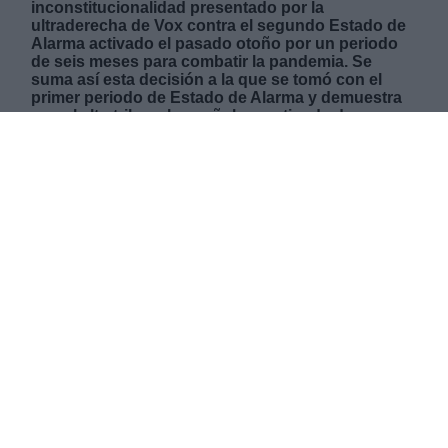
inconstitucionalidad presentado por la
ultraderecha de Vox contra el segundo Estado de
Alarma activado el pasado otoño por un periodo
de seis meses para combatir la pandemia. Se
suma así esta decisión a la que se tomó con el
primer periodo de Estado de Alarma y demuestra
que el alto tribunal español no entiende de
pandemias y de unas medidas que, según el
Gobierno, salvaron la vida de más de medio millón
de personas en nuestro país
JUEVES, 28 OCTUBRE 2021
AUTOR JOSE LUIS MARTÍN
Mas artículos del mismo autor/a