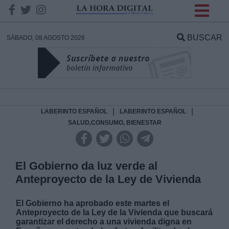
INFORMACION SOBRE LA
PROTECCIÓN DE TUS
BUSCAR
SÁBADO, 08 AGOSTO 2026
DATOS
Responsable:
Finalidad:
|
|
LABERINTO ESPAÑOL
LABERINTO ESPAÑOL
SALUD,CONSUMO, BIENESTAR
Datos tratados:
El Gobierno da luz verde al
Anteproyecto de la Ley de Vivienda
Legitimación:
El Gobierno ha aprobado este martes el
Destinatarios:
Anteproyecto de la Ley de la Vivienda que buscará
garantizar el derecho a una vivienda digna en