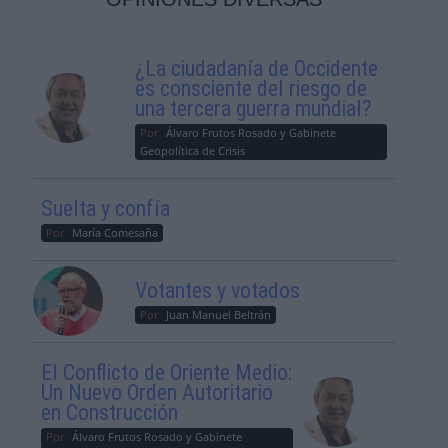
¿La ciudadanía de Occidente
es consciente del riesgo de
una tercera guerra mundial?
Por
Álvaro Frutos Rosado y Gabinete
Geopolítica de Crisis
Suelta y confía
Por
María Comesaña
Votantes y votados
Por
Juan Manuel Beltrán
El Conflicto de Oriente Medio:
Un Nuevo Orden Autoritario
en Construcción
Por
Álvaro Frutos Rosado y Gabinete