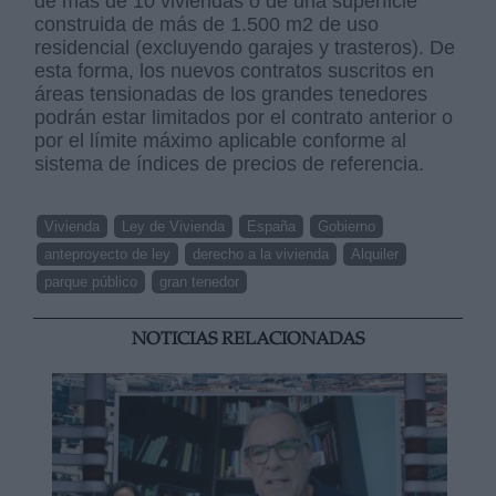
de más de 10 viviendas o de una superficie
construida de más de 1.500 m2 de uso
residencial (excluyendo garajes y trasteros). De
esta forma, los nuevos contratos suscritos en
áreas tensionadas de los grandes tenedores
podrán estar limitados por el contrato anterior o
por el límite máximo aplicable conforme al
sistema de índices de precios de referencia.
Vivienda
Ley de Vivienda
España
Gobierno
anteproyecto de ley
derecho a la vivienda
Alquiler
parque público
gran tenedor
NOTICIAS RELACIONADAS