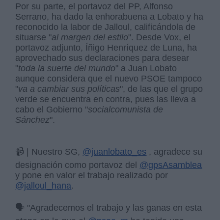
Por su parte, el portavoz del PP, Alfonso
Serrano, ha dado la enhorabuena a Lobato y ha
reconocido la labor de Jalloul, calificándola de
situarse "
al margen del estilo
". Desde Vox, el
portavoz adjunto, Íñigo Henríquez de Luna, ha
aprovechado sus declaraciones para desear
"
toda la suerte del mundo
" a Juan Lobato
aunque considera que el nuevo PSOE tampoco
"
va a cambiar sus políticas
", de las que el grupo
verde se encuentra en contra, pues las lleva a
cabo el Gobierno "
socialcomunista de
Sánchez
".
📹 | Nuestro SG,
@juanlobato_es
, agradece su
designación como portavoz del
@gpsAsamblea
y pone en valor el trabajo realizado por
@jalloul_hana
.
🗣️ "Agradecemos el trabajo y las ganas en esta