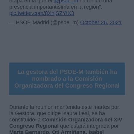
etapa en la que el
@psoe_m
ha tenido una
presencia importantísima en la región".
pic.twitter.com/8XnjSZYtX3
— PSOE-Madrid (@psoe_m)
October 26, 2021
La gestora del PSOE-M también ha
nombrado a la Comisión
Organizadora del Congreso Regional
Durante la reunión mantenida este martes por
la Gestora, que dirige Isaura Leal, se ha
constituido la
Comisión Organizadora del XIV
Congreso Regional
que estará integrada por
Marta Bernardo, Oti Armiñana, Isabel