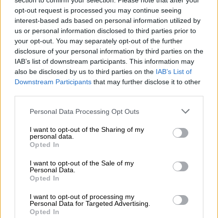
section to confirm your selection. Please note that after your
opt-out request is processed you may continue seeing
interest-based ads based on personal information utilized by
Juan Lobato asume la portavocía del
us or personal information disclosed to third parties prior to
your opt-out. You may separately opt-out of the further
Grupo Parlamentario del PSOE en
disclosure of your personal information by third parties on the
Madrid
IAB’s list of downstream participants. This information may
also be disclosed by us to third parties on the
IAB’s List of
Juan Lobato, recién elegido secretario general del
Downstream Participants
that may further disclose it to other
PSOE por la Comunidad de Madrid, asumirá
third parties.
también el cargo al frente de la Portavocía del
grupo parlamentario en la Asamblea de Madrid, en
Personal Data Processing Opt Outs
sustitución de Hana Jalloul. Lobato ha mostrado
su voluntad de que fuese una figura única la que
I want to opt-out of the Sharing of my
se encargara de llevar la Portavocía del Grupo y el
personal data.
liderazgo del PSOE-M, tendencia que aparejará
Opted In
con una idea de partido "
moderno y
absolutamente abierto a la ciudadanía
".
I want to opt-out of the Sale of my
Personal Data.
Opted In
MARTES, 26 OCTUBRE 2021
AUTOR CELIA MARTÍN
I want to opt-out of processing my
Mas artículos del mismo autor/a
Personal Data for Targeted Advertising.
Opted In