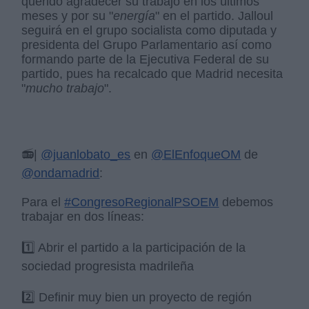
querido agradecer su trabajo en los últimos
meses y por su "
energía
" en el partido. Jalloul
seguirá en el grupo socialista como diputada y
presidenta del Grupo Parlamentario así como
formando parte de la Ejecutiva Federal de su
partido, pues ha recalcado que Madrid necesita
"
mucho trabajo
".
📻|
@juanlobato_es
en
@ElEnfoqueOM
de
@ondamadrid
:
Para el
#CongresoRegionalPSOEM
debemos
trabajar en dos líneas:
1️⃣ Abrir el partido a la participación de la
sociedad progresista madrileña
2️⃣ Definir muy bien un proyecto de región