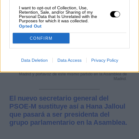
I want to opt-out of Collection, Use,
Retention, Sale, and/or Sharing of my
Personal Data that Is Unrelated with the
Purposes for which it was collected.
Opted Out
CONFIRM
Data Deletion
Data Access
Privacy Policy
Juan Lobato, secretario general del PSOE por la Comunidad de
Madrid y portavoz de este mismo partido en la Asamblea de
Madrid.
El nuevo secretario general del
PSOE-M sustituye así a Hana Jalloul
que pasará a ser presidenta del
grupo parlamentario en la Asamblea.