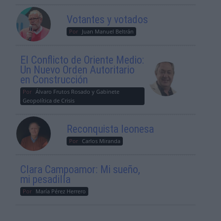
Votantes y votados
Por
Juan Manuel Beltrán
El Conflicto de Oriente Medio:
Un Nuevo Orden Autoritario
en Construcción
Por
Álvaro Frutos Rosado y Gabinete
Geopolítica de Crisis
Reconquista leonesa
Por
Carlos Miranda
Clara Campoamor: Mi sueño,
mi pesadilla
Por
María Pérez Herrero