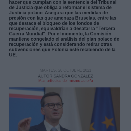
hacer que cumplan con la sentencia del Tribunal
de Justicia que obliga a reformar el sistema de
Justicia polaco. Asegura que las medidas de
presión con las que amenaza Bruselas, entre las
que destaca el bloqueo de los fondos de
recuperación, equivaldrían a desatar la "Tercera
Guerra Mundial". Por el momento, la Comisión
mantiene congelado el análisis del plan polaco de
Derechos:
recuperación y está considerando retirar otras
subvenciones que Polonia esté recibiendo de la
UE.
link
Información adicional
link
MARTES, 26 OCTUBRE 2021
AUTOR SANDRA GONZÁLEZ
Mas artículos del mismo autor/a