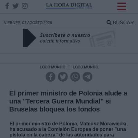
INFORMACION SOBRE LA
PROTECCIÓN DE TUS
BUSCAR
VIERNES, 07 AGOSTO 2026
DATOS
Responsable:
Finalidad:
|
LOCO MUNDO
LOCO MUNDO
Datos tratados:
El primer ministro de Polonia alude a
una "Tercera Guerra Mundial" si
Bruselas bloquea los fondos
Legitimación:
El primer ministro de Polonia, Mateusz Morawiecki,
Destinatarios:
ha acusado a la Comisión Europea de poner "una
pistola en la cabeza" de las autoridades para