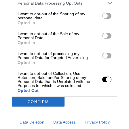
Personal Data Processing Opt Outs
I want to opt-out of the Sharing of my
personal data.
Opted In
I want to opt-out of the Sale of my
El impuesto al queroseno, una
Personal Data.
Opted In
"ruina" para España que no reducirá
las emisiones
I want to opt-out of processing my
Personal Data for Targeted Advertising.
Opted In
I want to opt-out of Collection, Use,
Retention, Sale, and/or Sharing of my
Personal Data that Is Unrelated with the
Purposes for which it was collected.
Opted Out
CONFIRM
Data Deletion
Data Access
Privacy Policy