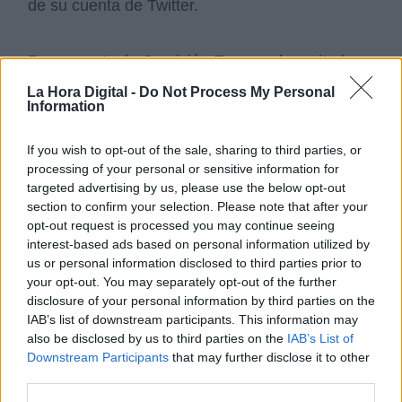
de su cuenta de Twitter.
Por su parte, la Comisión Europea ha evitado
pronunciarse de forma directa sobre el tema y
La Hora Digital -
Do Not Process My Personal
se limita a recordar que la Unión Europea es un
Information
proyecto de 60 años destinado a mantener la
paz entre los Estados miembros.
If you wish to opt-out of the sale, sharing to third parties, or
processing of your personal or sensitive information for
Polonia
Unión Europea
targeted advertising by us, please use the below opt-out
Tribunal de Justicia de la Unión Europea
section to confirm your selection. Please note that after your
fondos de recuperación
opt-out request is processed you may continue seeing
interest-based ads based on personal information utilized by
us or personal information disclosed to third parties prior to
NOTICIAS RELACIONADAS
your opt-out. You may separately opt-out of the further
disclosure of your personal information by third parties on the
IAB’s list of downstream participants. This information may
also be disclosed by us to third parties on the
IAB’s List of
Downstream Participants
that may further disclose it to other
third parties.