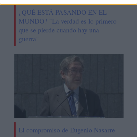
¿QUÉ ESTÁ PASANDO EN EL
MUNDO? "La verdad es lo primero
que se pierde cuando hay una
guerra"
El compromiso de Eugenio Nasarre