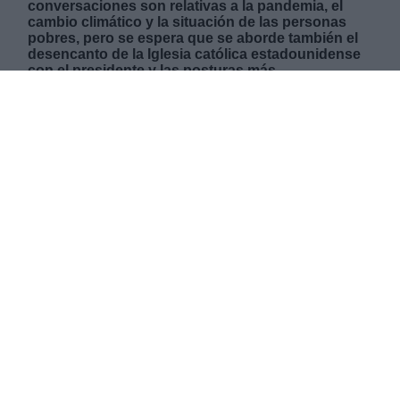
conversaciones son relativas a la pandemia, el
cambio climático y la situación de las personas
pobres, pero se espera que se aborde también el
desencanto de la Iglesia católica estadounidense
con el presidente y las posturas más
conservadoras que ha adoptado este sector.
Durante el próximo mes de noviembre, la
Conferencia Episcopal votará un documento que
permitiría negar la comunión a aquellos políticos
que apoyen el aborto.
LUNES, 25 OCTUBRE 2021
AUTOR SANDRA GONZÁLEZ
Mas artículos del mismo autor/a