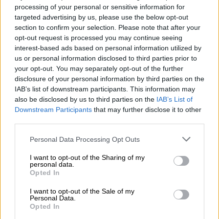
processing of your personal or sensitive information for
Gunther, el gerente del Central Perk
, el café
targeted advertising by us, please use the below opt-out
que el grupo de amigos conformado por Rachel
section to confirm your selection. Please note that after your
(Jennifer Aniston), Monica (Courteney Cox),
opt-out request is processed you may continue seeing
Phoebe (Lisa Kudrow), Joey (Matt LeBlanc),
interest-based ads based on personal information utilized by
Chandler (Matthew Perry) y Ross (David
us or personal information disclosed to third parties prior to
Schwimmer) visitaba con frecuencia.
your opt-out. You may separately opt-out of the further
disclosure of your personal information by third parties on the
Warner Bros. Television mourns the loss of
IAB’s list of downstream participants. This information may
James Michael Tyler, a beloved actor and
also be disclosed by us to third parties on the
IAB’s List of
integral part of our FRIENDS family. Our
Downstream Participants
that may further disclose it to other
thoughts are with his family, friends, colleagues
third parties.
and fans. ❤️☕️
pic.twitter.com/9coGnT5BHz
Personal Data Processing Opt Outs
— FRIENDS (@FriendsTV)
October 24, 2021
I want to opt-out of the Sharing of my
personal data.
Opted In
I want to opt-out of the Sale of my
James Michael Tyler
Friends
Personal Data.
Opted In
NOTICIAS RELACIONADAS