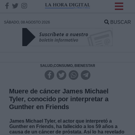
INFORMACION SOBRE LA
PROTECCIÓN DE TUS
BUSCAR
SÁBADO, 08 AGOSTO 2026
DATOS
Responsable:
Finalidad:
SALUD,CONSUMO, BIENESTAR
Datos tratados:
Muere de cáncer James Michael
Tyler, conocido por interpretar a
Gunther en Friends
Legitimación:
James Michael Tyler, el actor que interpretó a
Destinatarios:
Gunther en Friends, ha fallecido a los 59 años a
causa de un cáncer de próstata. Así lo ha revelado