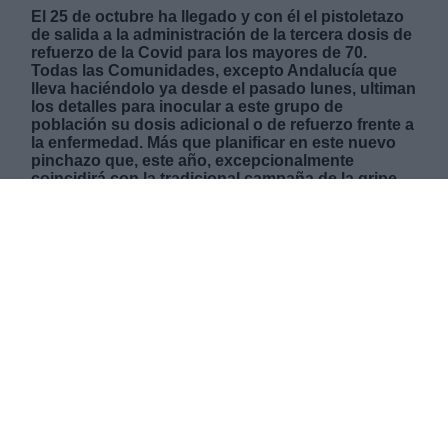
El 25 de octubre ha llegado y con él el pistoletazo
de salida a la administración de la tercera dosis de
refuerzo de la Covid para los mayores de 70.
Todas las Comunidades, excepto Andalucía que
lleva haciéndolo ya desde el pasado lunes, ultiman
los detalles para inocular a este grupo de
población su dosis adicional o de refuerzo frente a
la enfermedad. Más que planificar en este nuevo
pinchazo que, este año, excepcionalmente
coincidirá con la tradicional campaña de la gripe.
Las Comunidades se debaten entre la doble
vacunación gripe-Covid, la opción preferida por la
mayoría, o la separación de ambos pinchazos. La
decisión en cuál será la estrategia de vacunación
que sigan no será la única que tengan que tomar
los dirigentes de cada territorio, sino también los
plazos que seguirán, con la de hoy como punto de
partida.
LUNES, 25 OCTUBRE 2021
AUTOR SANDRA MUÑIZ
Mas artículos del mismo autor/a