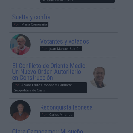
Suelta y confía
Por
María Comesaña
Votantes y votados
Por
Juan Manuel Beltrán
El Conflicto de Oriente Medio:
Un Nuevo Orden Autoritario
en Construcción
Por
Álvaro Frutos Rosado y Gabinete
Geopolítica de Crisis
Reconquista leonesa
Por
Carlos Miranda
Clara Campoamor: Mi sueño,