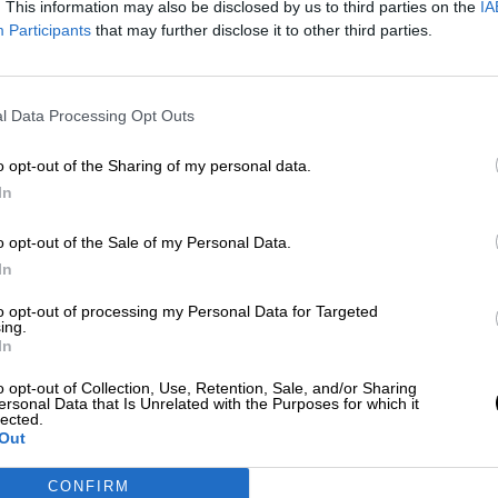
. This information may also be disclosed by us to third parties on the
IA
do de septiembre ha provocado grandes
Participants
that may further disclose it to other third parties.
 de transición y se ha llegado a pedir
so su disolución
l Data Processing Opt Outs
o opt-out of the Sharing of my personal data.
 su preocupación por la situación a través de la
In
rica del Departamento de Estado, donde ha advertid
onstitucional y las aspiraciones democráticas del
o opt-out of the Sale of my Personal Data.
 al Gobierno de transición por la fuerza pone en
In
to opt-out of processing my Personal Data for Targeted
ing.
In
aneses
(SPA) ha llamado a los "comités de
a través de su página oficial de Facebook que los
o opt-out of Collection, Use, Retention, Sale, and/or Sharing
ersonal Data that Is Unrelated with the Purposes for which it
cupen completamente". "La revolución es la revoluc
lected.
o. No al golpe militar" ha dicho la asociación.
Out
CONFIRM