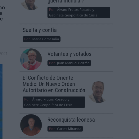
guerra mundial?
 no
Por
Álvaro Frutos Rosado y
e
Gabinete Geopolítica de Crisis
de
Suelta y confía
Por
María Comesaña
Votantes y votados
2021
Por
Juan Manuel Beltrán
El Conflicto de Oriente
Medio: Un Nuevo Orden
Autoritario en Construcción
Por
Álvaro Frutos Rosado y
Gabinete Geopolítica de Crisis
Reconquista leonesa
Por
Carlos Miranda