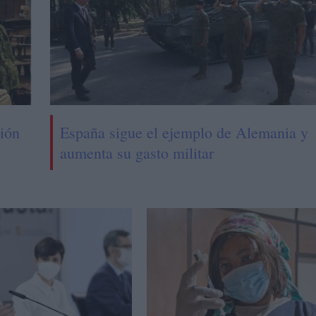
ción
España sigue el ejemplo de Alemania y
aumenta su gasto militar