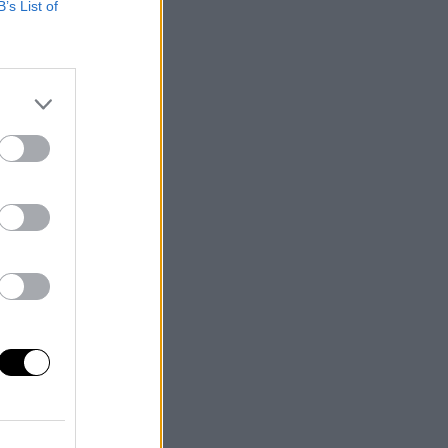
B’s List of
o
ión