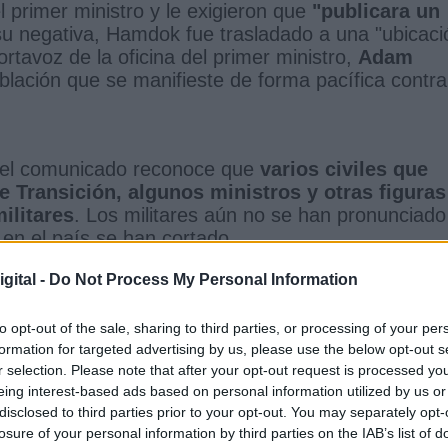
el primer ministro y le exigieron que
"publicara un
u negativa, Hamdok fue trasladado a una "ubicaci
tavoz de la oficina del primer ministro,
Adam
blación que se manifieste de forma pacífica contra
, el comunicado reconoce que
varios civiles que
 Transición, algunos ministros y otras figuras
ilitares
. Los militares aún no se han pronunciado
t en el país se han cortado.
gital -
Do Not Process My Personal Information
 presiente del Consejo Soberano de Transición,
 de Estados Unidos para el Cuerno de África,
Jeffr
to opt-out of the sale, sharing to third parties, or processing of your per
fecha para las elecciones, entregar el poder a las
formation for targeted advertising by us, please use the below opt-out s
r selection. Please note that after your opt-out request is processed y
erno de transición durante el mes de noviembre.
eing interest-based ads based on personal information utilized by us or
disclosed to third parties prior to your opt-out. You may separately opt-
losure of your personal information by third parties on the IAB’s list of