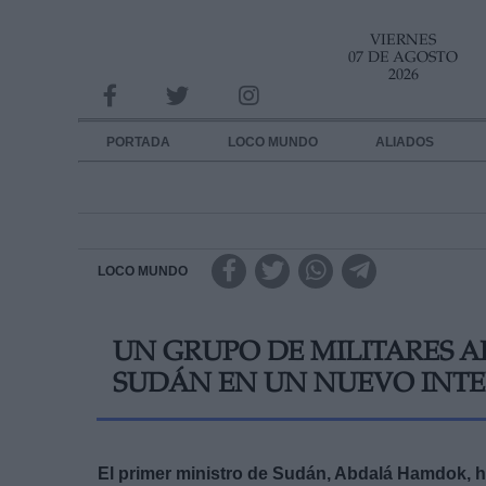
VIERNES
INFORMACION SOBRE LA PROTECCIÓN DE TUS DATOS
07 DE AGOSTO
2026
Responsable:
Finalidad:
PORTADA
LOCO MUNDO
ALIADOS
Datos tratados:
Legitimación:
Destinatarios:
LOCO MUNDO
Derechos:
UN GRUPO DE MILITARES A
link
SUDÁN EN UN NUEVO INTE
Información adicional
link
El primer ministro de Sudán, Abdalá Hamdok, ha 