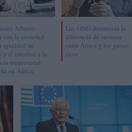
nistro Albares
Las ONG denuncian la
a con la sociedad
diferencia de vacunas
la igualdad de
entre África y los países
 y el impulso a la
ricos
ncia empresarial
ola en África