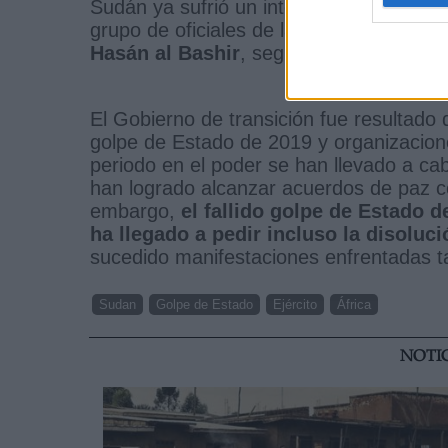
Sudán ya sufrió un intento de golpe de
grupo de oficiales de las Fuerzas Armad
Hasán al Bashir
, según indican fuentes
El Gobierno de transición fue resultado d
golpe de Estado de 2019 y organizaciones
periodo en el poder se han llevado a ca
han logrado alcanzar acuerdos de paz co
embargo,
el fallido golpe de Estado 
ha llegado a pedir incluso la disoluc
sucedido manifestaciones enfrentadas ta
Sudan
Golpe de Estado
Ejército
África
NOTI