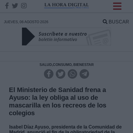
INFORMACION SOBRE LA
PROTECCIÓN DE TUS
BUSCAR
JUEVES, 06 AGOSTO 2026
DATOS
Responsable:
Finalidad:
SALUD,CONSUMO, BIENESTAR
Datos tratados:
El Ministerio de Sanidad frena a
Ayuso: la ley obliga al uso de
mascarilla en los recreos de los
Legitimación:
colegios
Destinatarios:
Isabel Díaz Ayuso, presidenta de la Comunidad de
Madrid, anunció el fin de la obligatoriedad de la