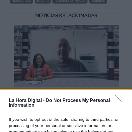
mascarillas
Madrid
Isabel Diaz Ayuso
Sanidad
NOTICIAS RELACIONADAS
Operación Chamartín, "licencia para
La Hora Digital -
Do Not Process My Personal
especular"
Information
If you wish to opt-out of the sale, sharing to third parties, or
processing of your personal or sensitive information for
targeted advertising by us, please use the below opt-out