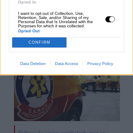
Opted In
I want to opt-out of Collection, Use,
Retention, Sale, and/or Sharing of my
Personal Data that Is Unrelated with the
Purposes for which it was collected.
Opted Out
Sanidad define oficialmente el
concepto de covid persistente
CONFIRM
Data Deletion
Data Access
Privacy Policy
Fallece la joven apuñalada por su