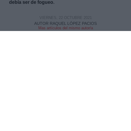
debía ser de fogueo.
VIERNES, 22 OCTUBRE 2021
AUTOR RAQUEL LÓPEZ PACIOS
Mas artículos del mismo autor/a
Imagen: el ayuntamiento de Madrid.