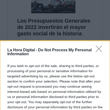
Los Presupuestos Generales
de 2022 invertirán el mayor
gasto social de la historia
Por Sandra González
viernes, 8 de octubre de 2021
La Hora Digital -
Do Not Process My Personal
Information
Por su parte, el PNV ha señalado que no
If you wish to opt-out of the sale, sharing to third parties, or
cuentan con
"ningún acuerdo y la posibilidad de
processing of your personal or sensitive information for
tramitar por nuestra parte una enmienda a la
targeted advertising by us, please use the below opt-out
totalidad de los Presupuestos está encima de la
section to confirm your selection. Please note that after your
mesa"
. Así,
el partido vasco ha remitido a
opt-out request is processed you may continue seeing
varios ministros su agenda de cara a las
interest-based ads based on personal information utilized by
reclamaciones presupuestarias aún
us or personal information disclosed to third parties prior to
pendientes desde el año pasado
, que
your opt-out. You may separately opt-out of the further
incluyen a transferencia de la gestión del
disclosure of your personal information by third parties on the