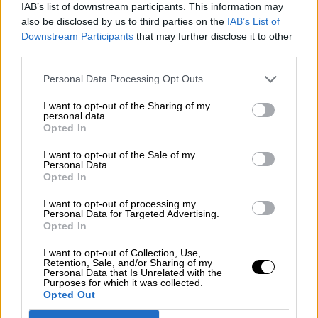
Ingreso Mínimo Vital o la llegada del tren de alta
IAB’s list of downstream participants. This information may
velocidad a Vitoria y Bilbao. Asimismo, Aitor
also be disclosed by us to third parties on the
IAB’s List of
Esteban, portavoz del PNV, ha recordado al
Downstream Participants
that may further disclose it to other
PSOE la escasez de información que reciben.
third parties.
Personal Data Processing Opt Outs
PGE 2022
España
pnv
ERC
pnv
ERC
EH Bildu
otegi
Negociaciones
Apoyo
I want to opt-out of the Sharing of my
personal data.
Opted In
NOTICIAS RELACIONADAS
I want to opt-out of the Sale of my
Personal Data.
Opted In
I want to opt-out of processing my
Personal Data for Targeted Advertising.
Opted In
I want to opt-out of Collection, Use,
Retention, Sale, and/or Sharing of my
Personal Data that Is Unrelated with the
Purposes for which it was collected.
Opted Out