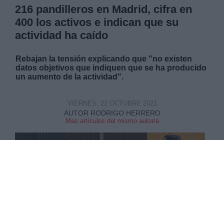
216 pandilleros en Madrid, cifra en
400 los activos e indican que su
actividad ha caído
Rebajan la tensión explicando que "no existen
datos objetivos que indiquen que se ha producido
un aumento de la actividad".
VIERNES, 22 OCTUBRE 2021
AUTOR RODRIGO HERRERO
Mas artículos del mismo autor/a