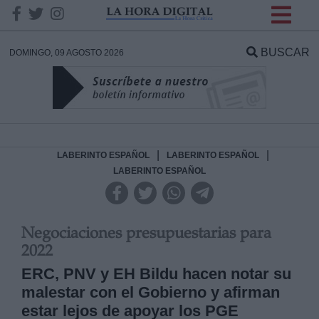
INFORMACION SOBRE LA
PROTECCIÓN DE TUS
BUSCAR
DOMINGO, 09 AGOSTO 2026
DATOS
Responsable:
Finalidad:
|
|
LABERINTO ESPAÑOL
LABERINTO ESPAÑOL
LABERINTO ESPAÑOL
Datos tratados:
Negociaciones presupuestarias para
2022
Legitimación:
ERC, PNV y EH Bildu hacen notar su
malestar con el Gobierno y afirman
Destinatarios:
estar lejos de apoyar los PGE