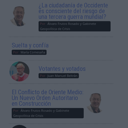
¿La ciudadanía de Occidente
es consciente del riesgo de
una tercera guerra mundial?
Por
Álvaro Frutos Rosado y Gabinete
Geopolítica de Crisis
Suelta y confía
Por
María Comesaña
Votantes y votados
Por
Juan Manuel Beltrán
El Conflicto de Oriente Medio:
Un Nuevo Orden Autoritario
en Construcción
Por
Álvaro Frutos Rosado y Gabinete
Geopolítica de Crisis