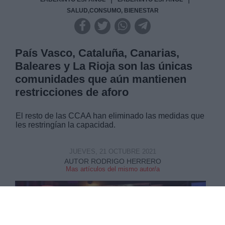
SALUD,CONSUMO, BIENESTAR
País Vasco, Cataluña, Canarias,
Baleares y La Rioja son las únicas
comunidades que aún mantienen
restricciones de aforo
El resto de las CCAA han eliminado las medidas que
les restringían la capacidad.
JUEVES, 21 OCTUBRE 2021
AUTOR RODRIGO HERRERO
Mas artículos del mismo autor/a