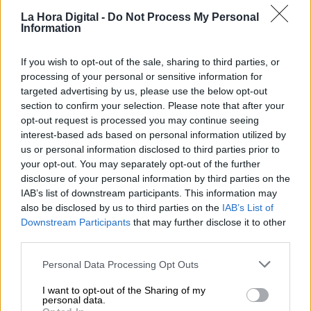
La Hora Digital -
Do Not Process My Personal
Information
If you wish to opt-out of the sale, sharing to third parties, or
processing of your personal or sensitive information for
targeted advertising by us, please use the below opt-out
section to confirm your selection. Please note that after your
opt-out request is processed you may continue seeing
interest-based ads based on personal information utilized by
us or personal information disclosed to third parties prior to
your opt-out. You may separately opt-out of the further
La Policía Nacional y la Guardia
disclosure of your personal information by third parties on the
Civil recibirán 396 millones para
IAB’s list of downstream participants. This information may
situarse a la vanguardia de la
also be disclosed by us to third parties on the
IAB’s List of
Downstream Participants
that may further disclose it to other
sostenibilidad y la eficiencia
third parties.
energética
Personal Data Processing Opt Outs
I want to opt-out of the Sharing of my
personal data.