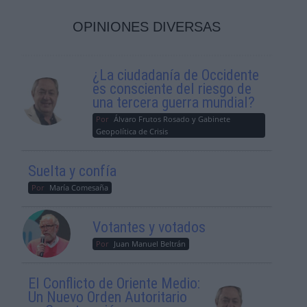
OPINIONES DIVERSAS
¿La ciudadanía de Occidente
es consciente del riesgo de
una tercera guerra mundial?
Por
Álvaro Frutos Rosado y Gabinete
Geopolítica de Crisis
Suelta y confía
Por
María Comesaña
Votantes y votados
Por
Juan Manuel Beltrán
El Conflicto de Oriente Medio:
Un Nuevo Orden Autoritario