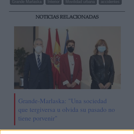
Grande Marlaska
Interior
Movilidad urbana
accidentes
NOTICIAS RELACIONADAS
Grande-Marlaska: "Una sociedad
que tergiversa u olvida su pasado no
tiene porvenir"