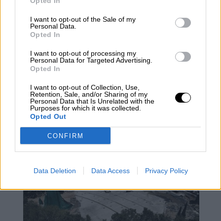
Opted In
I want to opt-out of the Sale of my
Personal Data.
Opted In
I want to opt-out of processing my
Personal Data for Targeted Advertising.
Opted In
I want to opt-out of Collection, Use,
Retention, Sale, and/or Sharing of my
Marlaska visita las unidades
Personal Data that Is Unrelated with the
Purposes for which it was collected.
especializadas en violencia de
Opted Out
género de la Policía y Guardia Civil
CONFIRM
Data Deletion
Data Access
Privacy Policy