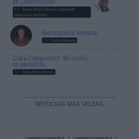
en Construcción
Por
Álvaro Frutos Rosado y Gabinete
Geopolítica de Crisis
Reconquista leonesa
Por
Carlos Miranda
Clara Campoamor: Mi sueño,
mi pesadilla
Por
María Pérez Herrero
NOTICIAS MAS VISTAS
|
|
LABERINTO ESPAÑOL
LABERINTO ESPAÑOL