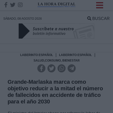
INFORMACION SOBRE LA
PROTECCIÓN DE TUS
BUSCAR
SÁBADO, 08 AGOSTO 2026
DATOS
Responsable:
Finalidad:
|
|
LABERINTO ESPAÑOL
LABERINTO ESPAÑOL
SALUD,CONSUMO, BIENESTAR
Datos tratados:
Grande-Marlaska marca como
objetivo reducir a la mitad el número
Legitimación:
de fallecidos en accidente de tráfico
para el año 2030
Destinatarios: