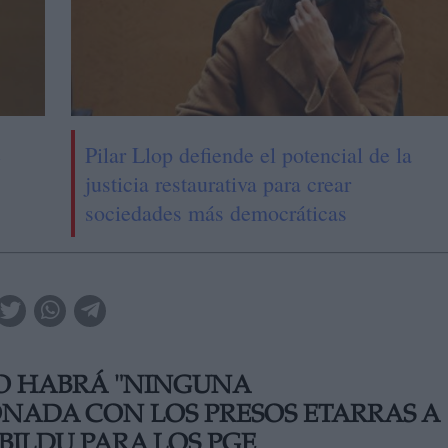
e
Pilar Llop defiende el potencial de la
justicia restaurativa para crear
sociedades más democráticas
O HABRÁ "NINGUNA
NADA CON LOS PRESOS ETARRAS A
BILDU PARA LOS PGE