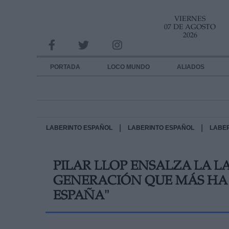
VIERNES
INFORMACION SOBRE LA PROTECCIÓN DE TUS DATOS
07 DE AGOSTO
2026
Responsable:
Finalidad:
PORTADA
LOCO MUNDO
ALIADOS
Datos tratados:
Legitimación:
Destinatarios:
|
|
LABERINTO ESPAÑOL
LABERINTO ESPAÑOL
LABE
Derechos:
PILAR LLOP ENSALZA LA L
link
GENERACIÓN QUE MÁS HA 
Información adicional
link
ESPAÑA"