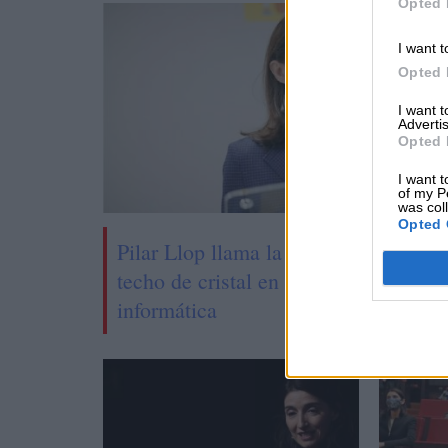
Opted 
I want t
Opted 
I want 
Advertis
Opted 
I want t
of my P
was col
Opted 
Pilar Llop llama la atención sobre el
techo de cristal en ingenierías e
informática