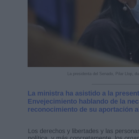
La presidenta del Senado, Pilar Llop, d
La ministra ha asistido a la prese
Envejecimiento hablando de la nec
reconocimiento de su aportación a
Los derechos y libertades y las person
política, y más concretamente, los orga