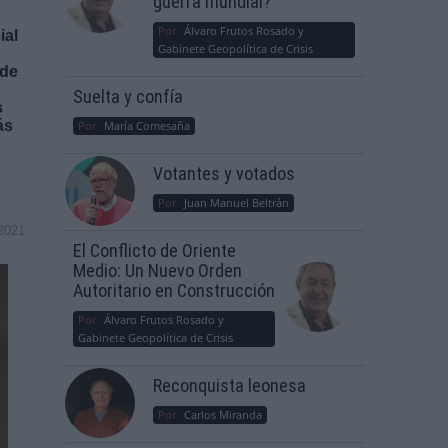
guerra mundial?
Por
Álvaro Frutos Rosado y
ial
Gabinete Geopolítica de Crisis
 de
Suelta y confía
s
ás
Por
María Comesaña
Votantes y votados
Por
Juan Manuel Beltrán
2021
El Conflicto de Oriente
Medio: Un Nuevo Orden
Autoritario en Construcción
Por
Álvaro Frutos Rosado y
Gabinete Geopolítica de Crisis
Reconquista leonesa
Por
Carlos Miranda