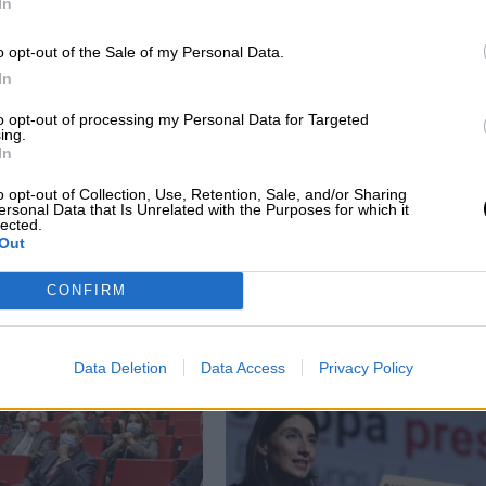
In
o opt-out of the Sale of my Personal Data.
In
to opt-out of processing my Personal Data for Targeted
ing.
In
o opt-out of Collection, Use, Retention, Sale, and/or Sharing
ersonal Data that Is Unrelated with the Purposes for which it
lected.
Out
Pilar Llop defiende un ordenamiento
CONFIRM
jurídico de calidad en pro de la Justicia
social
Data Deletion
Data Access
Privacy Policy