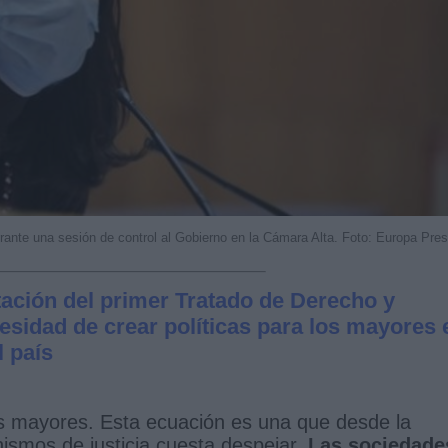
urante una sesión de control al Gobierno en la Cámara Alta. Foto: Europa Pre
ntación del primer Tratado de Derecho y
esidad de crear políticas para los mayores 
l país
as mayores. Esta ecuación es una que desde la
nismos de justicia cuesta despejar.
Las sociedade