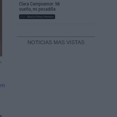
Clara Campoamor: Mi
sueño, mi pesadilla
Por
María Pérez Herrero
NOTICIAS MAS VISTAS
ss
en
s