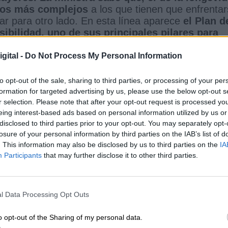
etos más complejos
a los que tienen que enfrenta
rar para otro lado. En esta línea aparece
el Plan d
sibilidad, uno de sus principales pilares para
sión de los mayores
. Uno de sus propósitos es el
pios para ayudar a las personas con dificultades en 
gital -
Do Not Process My Personal Information
ámites. En definitiva, derechos y libertades para u
l país de hoy, tampoco es mucho pedir.
to opt-out of the sale, sharing to third parties, or processing of your per
formation for targeted advertising by us, please use the below opt-out s
r selection. Please note that after your opt-out request is processed y
eing interest-based ads based on personal information utilized by us or
disclosed to third parties prior to your opt-out. You may separately opt-
losure of your personal information by third parties on the IAB’s list of
. This information may also be disclosed by us to third parties on the
IA
Participants
that may further disclose it to other third parties.
envejecimiento
Políticas sociales
l Data Processing Opt Outs
CIAS RELACIONADAS
o opt-out of the Sharing of my personal data.